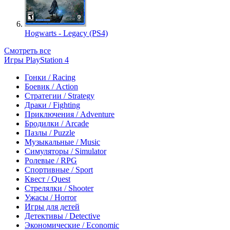
Hogwarts - Legacy (PS4)
Смотреть все
Игры PlayStation 4
Гонки / Racing
Боевик / Action
Стратегии / Strategy
Драки / Fighting
Приключения / Adventure
Бродилки / Arcade
Пазлы / Puzzle
Музыкальные / Music
Симуляторы / Simulator
Ролевые / RPG
Спортивные / Sport
Квест / Quest
Стрелялки / Shooter
Ужасы / Horror
Игры для детей
Детективы / Detective
Экономические / Economic