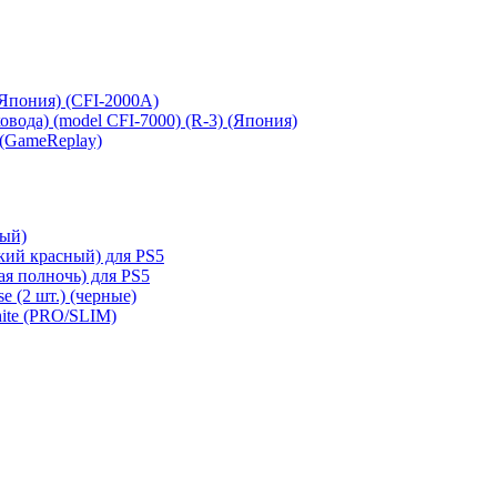
 (Япония) (CFI-2000A)
сковода) (model CFI-7000) (R-3) (Япония)
 (GameReplay)
ный)
кий красный) для PS5
ая полночь) для PS5
e (2 шт.) (черные)
hite (PRO/SLIM)