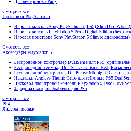
Для вечеринок / Party
Смотреть все
Приставки PlayStation 5
Игровая консоль Sony PlayStation 5 (PS5) Slim Disc White
Игровая консоль PlayStation 5 Pro - Digital Edition (без ди
Игровая приставка Sony PlayStation 5 Slim (с дисководом)
Смотреть все
Аксессуары PlayStation 5
Беспроводной контроллер DualSense для PS5 (оригиналь
Беспроводной геймпад DualSense - Cosmic Red (Космичес
Беспроводной контроллер DualSense Midnight Black (Черн
Накладки Artplays Thumb Grips для геймпада PS5 DualSens
Дисковод для игровой консоли PlayStation 5 Disc Drive W
Зарядная станция DualSense для PS5
Смотреть все
PS4
Лидеры продаж