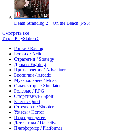
Death Stranding 2 – On the Beach (PS5)
Смотреть все
Игры PlayStation 5
Гонки / Racing
Боевик / Action
Стратегии / Strategy
Драки / Fighting
Приключения / Adventure
Бродилки / Arcade
Музыкальные / Music
Симуляторы / Simulator
Ролевые / RPG
Спортивные / Sport
Квест / Quest
Стрелялки / Shooter
Ужасы / Horror
Игры для детей
Детективы / Detective
Платформер / Platformer