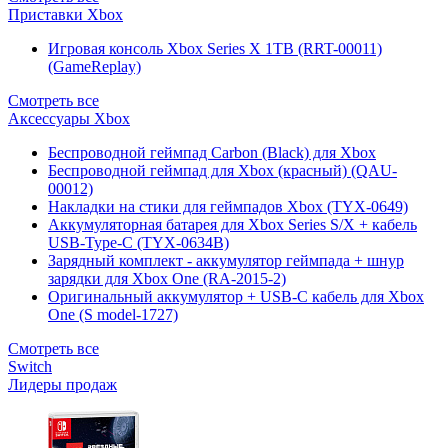
Приставки Xbox
Игровая консоль Xbox Series X 1TB (RRT-00011)
(GameReplay)
Смотреть все
Аксессуары Xbox
Беспроводной геймпад Carbon (Black) для Xbox
Беспроводной геймпад для Xbox (красный) (QAU-
00012)
Накладки на стики для геймпадов Xbox (TYX-0649)
Аккумуляторная батарея для Xbox Series S/X + кабель
USB-Type-C (TYX-0634B)
Зарядный комплект - аккумулятор геймпада + шнур
зарядки для Xbox One (RA-2015-2)
Оригинальный аккумулятор + USB-C кабель для Xbox
One (S model-1727)
Смотреть все
Switch
Лидеры продаж