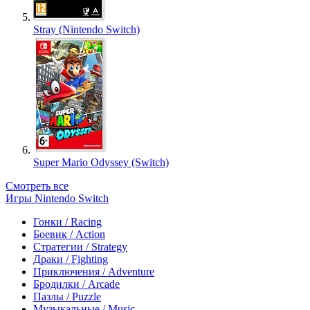
Stray (Nintendo Switch)
Super Mario Odyssey (Switch)
Смотреть все
Игры Nintendo Switch
Гонки / Racing
Боевик / Action
Стратегии / Strategy
Драки / Fighting
Приключения / Adventure
Бродилки / Arcade
Пазлы / Puzzle
Музыкальные / Music