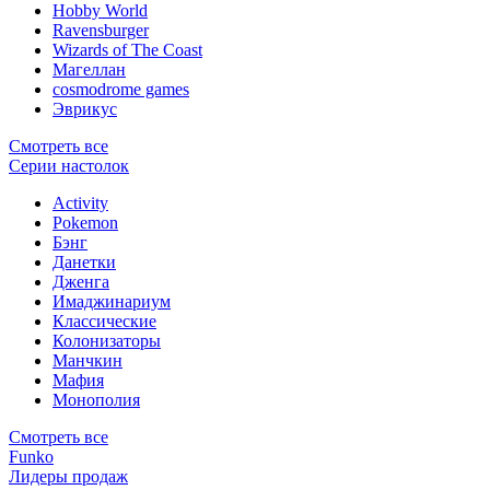
Hobby World
Ravensburger
Wizards of The Coast
Магеллан
сosmodrome games
Эврикус
Смотреть все
Серии настолок
Activity
Pokemon
Бэнг
Данетки
Дженга
Имаджинариум
Классические
Колонизаторы
Манчкин
Мафия
Монополия
Смотреть все
Funko
Лидеры продаж