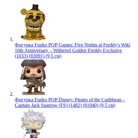
Фигурка Funko POP Games: Five Nights at Freddy's Wiki
10th Anniversary – Withered Golden Freddy Exclusive
(1033) (83091) (9,5 см)
Фигурка Funko POP Disney: Pirates of the Caribbean –
Captain Jack Sparrow (FS) (1482) (81940) (9,5 см)