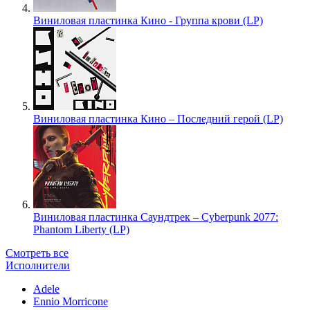
Виниловая пластинка Кино - Группа крови (LP)
Виниловая пластинка Кино – Последний герой (LP)
Виниловая пластинка Саундтрек – Cyberpunk 2077:
Phantom Liberty (LP)
Смотреть все
Исполнители
Adele
Ennio Morricone