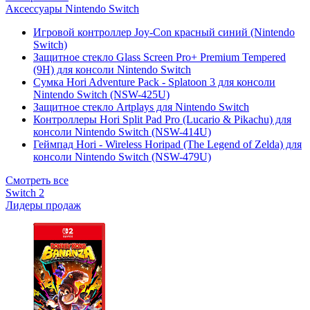
Аксессуары Nintendo Switch
Игровой контроллер Joy-Con красный синий (Nintendo
Switch)
Защитное стекло Glass Screen Pro+ Premium Tempered
(9H) для консоли Nintendo Switch
Сумка Hori Adventure Pack - Splatoon 3 для консоли
Nintendo Switch (NSW-425U)
Защитное стекло Artplays для Nintendo Switch
Контроллеры Hori Split Pad Pro (Lucario & Pikachu) для
консоли Nintendo Switch (NSW-414U)
Геймпад Hori - Wireless Horipad (The Legend of Zelda) для
консоли Nintendo Switch (NSW-479U)
Смотреть все
Switch 2
Лидеры продаж