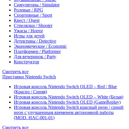
Симуляторы / Simulator
Ролевые / RPG
Спортивные / Sport
Квест / Quest
Стрелялки / Shooter
Ужасы / Horror
Игры для детей
Детективы / Detective
Экономические / Economic
Платформер / Platformer
Для вечеринок / Party
Конструктор
Смотреть все
Приставки Nintendo Switch
Игровая консоль Nintendo Switch OLED – Red / Blue
(Красно / Синяя)
Игровая консоль Nintendo Switch OLED – White (Белая)
Игровая консоль Nintendo Switch OLED (GameReplay)
Игровая консоль Nintendo Switch красный неон / синий
неон с улучшенным временем автономной работы
(MOD. HAC-001-01)
Смотреть все