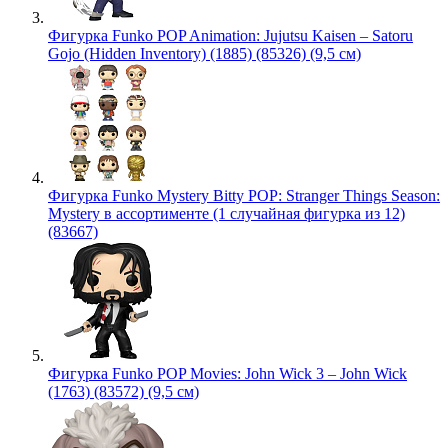
Фигурка Funko POP Animation: Jujutsu Kaisen – Satoru
Gojo (Hidden Inventory) (1885) (85326) (9,5 см)
Фигурка Funko Mystery Bitty POP: Stranger Things Season:
Mystery в ассортименте (1 случайная фигурка из 12)
(83667)
Фигурка Funko POP Movies: John Wick 3 – John Wick
(1763) (83572) (9,5 см)