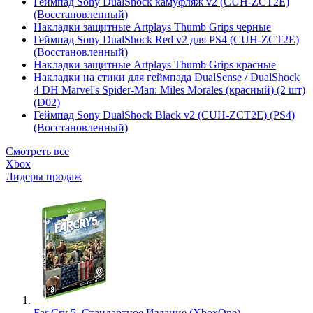
Геймпад Sony DualShock камуфляж v2 (CUH-ZCT2E)
(Восстановленный)
Накладки защитные Artplays Thumb Grips черные
Геймпад Sony DualShock Red v2 для PS4 (CUH-ZCT2E)
(Восстановленный)
Накладки защитные Artplays Thumb Grips красные
Накладки на стики для геймпада DualSense / DualShock
4 DH Marvel's Spider-Man: Miles Morales (красный) (2 шт)
(D02)
Геймпад Sony DualShock Black v2 (CUH-ZCT2E) (PS4)
(Восстановленный)
Смотреть все
Xbox
Лидеры продаж
Far Cry 5. Стандартное Издание (XboxOne)