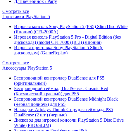
Для вечеринок / Party
Смотреть все
Приставки PlayStation 5
Игровая консоль Sony PlayStation 5 (PS5) Slim Disc White
(Япония) (CFI-2000A)
Игровая консоль PlayStation 5 Pro - Digital Edition (без
дисковода) (model CFI-7000) (R-3) (Япония)
Игровая приставка Sony PlayStation 5 Slim (с
дисководом) (GameReplay)
Смотреть все
Аксессуары PlayStation 5
Беспроводной контроллер DualSense для PS5
(оригинальный)
Беспроводной геймпад DualSense - Cosmic Red
(Космический красный) для PS5
Беспроводной контроллер DualSense Midnight Black
(Черная полночь) для PS5
Накладки Artplays Thumb Grips для геймпада PS5
DualSense (2 шт.) (черные)
Дисковод для игровой консоли PlayStation 5 Disc Drive
White (PRO/SLIM)
Зарядная станция DualSense для PS5