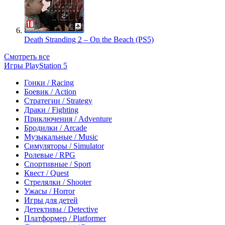
Death Stranding 2 – On the Beach (PS5)
Смотреть все
Игры PlayStation 5
Гонки / Racing
Боевик / Action
Стратегии / Strategy
Драки / Fighting
Приключения / Adventure
Бродилки / Arcade
Музыкальные / Music
Симуляторы / Simulator
Ролевые / RPG
Спортивные / Sport
Квест / Quest
Стрелялки / Shooter
Ужасы / Horror
Игры для детей
Детективы / Detective
Платформер / Platformer