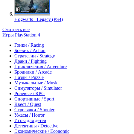
Hogwarts - Legacy (PS4)
Смотреть все
Игры PlayStation 4
Гонки / Racing
Боевик / Action
Стратегии / Strategy
Драки / Fighting
Приключения / Adventure
Бродилки / Arcade
Пазлы / Puzzle
Музыкальные / Music
Симуляторы / Simulator
Ролевые / RPG
Спортивные / Sport
Квест / Quest
Стрелялки / Shooter
Ужасы / Horror
Игры для детей
Детективы / Detective
Экономические / Economic