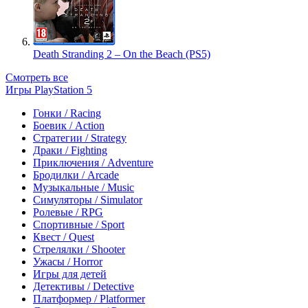
Death Stranding 2 – On the Beach (PS5)
Смотреть все
Игры PlayStation 5
Гонки / Racing
Боевик / Action
Стратегии / Strategy
Драки / Fighting
Приключения / Adventure
Бродилки / Arcade
Музыкальные / Music
Симуляторы / Simulator
Ролевые / RPG
Спортивные / Sport
Квест / Quest
Стрелялки / Shooter
Ужасы / Horror
Игры для детей
Детективы / Detective
Платформер / Platformer