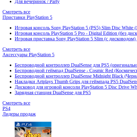
Для вечеринок / Party
Смотреть все
Приставки PlayStation 5
Игровая консоль Sony PlayStation 5 (PS5) Slim Disc White
Игровая консоль PlayStation 5 Pro - Digital Edition (без ди
Игровая приставка Sony PlayStation 5 Slim (с дисководом)
Смотреть все
Аксессуары PlayStation 5
Беспроводной контроллер DualSense для PS5 (оригиналь
Беспроводной геймпад DualSense - Cosmic Red (Космичес
Беспроводной контроллер DualSense Midnight Black (Черн
Накладки Artplays Thumb Grips для геймпада PS5 DualSens
Дисковод для игровой консоли PlayStation 5 Disc Drive W
Зарядная станция DualSense для PS5
Смотреть все
PS4
Лидеры продаж