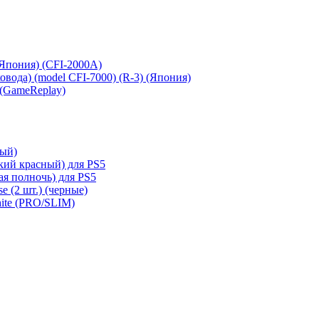
 (Япония) (CFI-2000A)
сковода) (model CFI-7000) (R-3) (Япония)
 (GameReplay)
ный)
кий красный) для PS5
ая полночь) для PS5
e (2 шт.) (черные)
hite (PRO/SLIM)