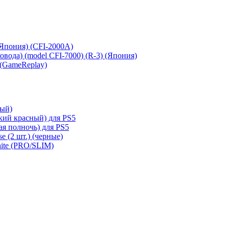
 (Япония) (CFI-2000A)
сковода) (model CFI-7000) (R-3) (Япония)
 (GameReplay)
ный)
кий красный) для PS5
ая полночь) для PS5
e (2 шт.) (черные)
hite (PRO/SLIM)