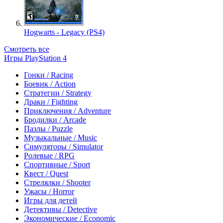
Hogwarts - Legacy (PS4)
Смотреть все
Игры PlayStation 4
Гонки / Racing
Боевик / Action
Стратегии / Strategy
Драки / Fighting
Приключения / Adventure
Бродилки / Arcade
Пазлы / Puzzle
Музыкальные / Music
Симуляторы / Simulator
Ролевые / RPG
Спортивные / Sport
Квест / Quest
Стрелялки / Shooter
Ужасы / Horror
Игры для детей
Детективы / Detective
Экономические / Economic