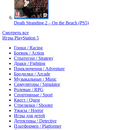
Death Stranding 2 – On the Beach (PS5)
Смотреть все
Игры PlayStation 5
Гонки / Racing
Боевик / Action
Стратегии / Strategy
Драки / Fighting
Приключения / Adventure
Бродилки / Arcade
Музыкальные / Music
Симуляторы / Simulator
Ролевые / RPG
Спортивные / Sport
Квест / Quest
Стрелялки / Shooter
Ужасы / Horror
Игры для детей
Детективы / Detective
Платформер / Platformer