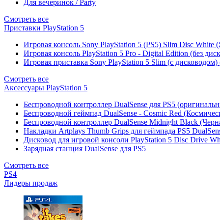
Для вечеринок / Party
Смотреть все
Приставки PlayStation 5
Игровая консоль Sony PlayStation 5 (PS5) Slim Disc White
Игровая консоль PlayStation 5 Pro - Digital Edition (без ди
Игровая приставка Sony PlayStation 5 Slim (с дисководом)
Смотреть все
Аксессуары PlayStation 5
Беспроводной контроллер DualSense для PS5 (оригиналь
Беспроводной геймпад DualSense - Cosmic Red (Космичес
Беспроводной контроллер DualSense Midnight Black (Черн
Накладки Artplays Thumb Grips для геймпада PS5 DualSens
Дисковод для игровой консоли PlayStation 5 Disc Drive W
Зарядная станция DualSense для PS5
Смотреть все
PS4
Лидеры продаж