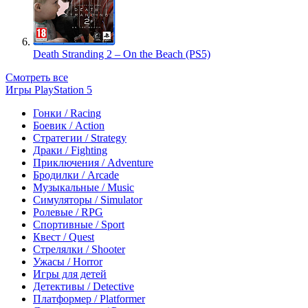
Death Stranding 2 – On the Beach (PS5)
Смотреть все
Игры PlayStation 5
Гонки / Racing
Боевик / Action
Стратегии / Strategy
Драки / Fighting
Приключения / Adventure
Бродилки / Arcade
Музыкальные / Music
Симуляторы / Simulator
Ролевые / RPG
Спортивные / Sport
Квест / Quest
Стрелялки / Shooter
Ужасы / Horror
Игры для детей
Детективы / Detective
Платформер / Platformer