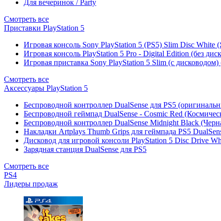
Для вечеринок / Party
Смотреть все
Приставки PlayStation 5
Игровая консоль Sony PlayStation 5 (PS5) Slim Disc White
Игровая консоль PlayStation 5 Pro - Digital Edition (без ди
Игровая приставка Sony PlayStation 5 Slim (с дисководом)
Смотреть все
Аксессуары PlayStation 5
Беспроводной контроллер DualSense для PS5 (оригиналь
Беспроводной геймпад DualSense - Cosmic Red (Космичес
Беспроводной контроллер DualSense Midnight Black (Черн
Накладки Artplays Thumb Grips для геймпада PS5 DualSens
Дисковод для игровой консоли PlayStation 5 Disc Drive W
Зарядная станция DualSense для PS5
Смотреть все
PS4
Лидеры продаж