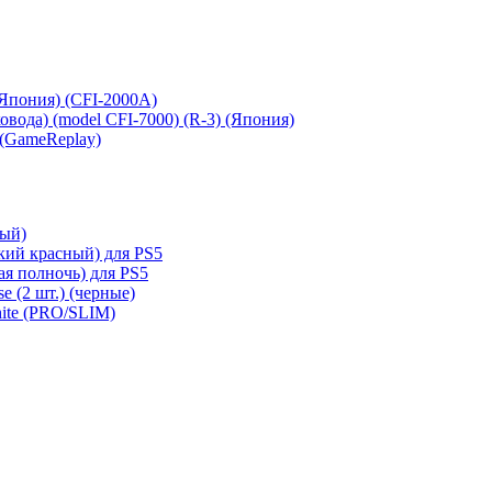
 (Япония) (CFI-2000A)
сковода) (model CFI-7000) (R-3) (Япония)
 (GameReplay)
ный)
кий красный) для PS5
ая полночь) для PS5
e (2 шт.) (черные)
hite (PRO/SLIM)