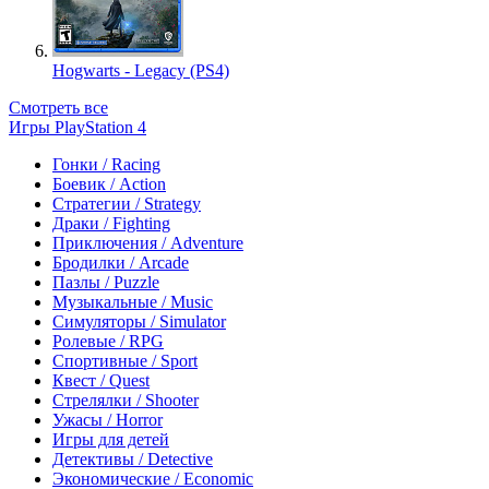
Hogwarts - Legacy (PS4)
Смотреть все
Игры PlayStation 4
Гонки / Racing
Боевик / Action
Стратегии / Strategy
Драки / Fighting
Приключения / Adventure
Бродилки / Arcade
Пазлы / Puzzle
Музыкальные / Music
Симуляторы / Simulator
Ролевые / RPG
Спортивные / Sport
Квест / Quest
Стрелялки / Shooter
Ужасы / Horror
Игры для детей
Детективы / Detective
Экономические / Economic