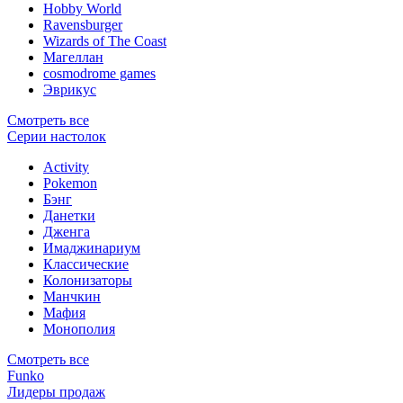
Hobby World
Ravensburger
Wizards of The Coast
Магеллан
сosmodrome games
Эврикус
Смотреть все
Серии настолок
Activity
Pokemon
Бэнг
Данетки
Дженга
Имаджинариум
Классические
Колонизаторы
Манчкин
Мафия
Монополия
Смотреть все
Funko
Лидеры продаж