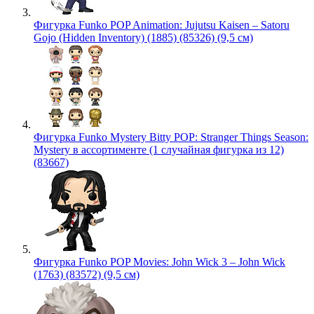
Фигурка Funko POP Animation: Jujutsu Kaisen – Satoru
Gojo (Hidden Inventory) (1885) (85326) (9,5 см)
Фигурка Funko Mystery Bitty POP: Stranger Things Season:
Mystery в ассортименте (1 случайная фигурка из 12)
(83667)
Фигурка Funko POP Movies: John Wick 3 – John Wick
(1763) (83572) (9,5 см)