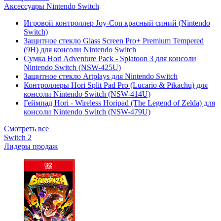
Аксессуары Nintendo Switch
Игровой контроллер Joy-Con красный синий (Nintendo
Switch)
Защитное стекло Glass Screen Pro+ Premium Tempered
(9H) для консоли Nintendo Switch
Сумка Hori Adventure Pack - Splatoon 3 для консоли
Nintendo Switch (NSW-425U)
Защитное стекло Artplays для Nintendo Switch
Контроллеры Hori Split Pad Pro (Lucario & Pikachu) для
консоли Nintendo Switch (NSW-414U)
Геймпад Hori - Wireless Horipad (The Legend of Zelda) для
консоли Nintendo Switch (NSW-479U)
Смотреть все
Switch 2
Лидеры продаж