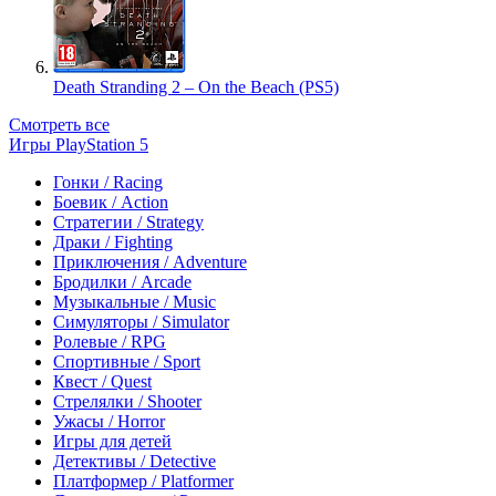
Death Stranding 2 – On the Beach (PS5)
Смотреть все
Игры PlayStation 5
Гонки / Racing
Боевик / Action
Стратегии / Strategy
Драки / Fighting
Приключения / Adventure
Бродилки / Arcade
Музыкальные / Music
Симуляторы / Simulator
Ролевые / RPG
Спортивные / Sport
Квест / Quest
Стрелялки / Shooter
Ужасы / Horror
Игры для детей
Детективы / Detective
Платформер / Platformer