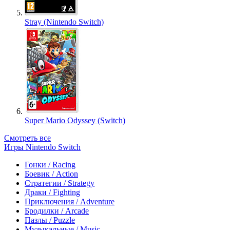
Stray (Nintendo Switch)
Super Mario Odyssey (Switch)
Смотреть все
Игры Nintendo Switch
Гонки / Racing
Боевик / Action
Стратегии / Strategy
Драки / Fighting
Приключения / Adventure
Бродилки / Arcade
Пазлы / Puzzle
Музыкальные / Music