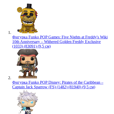
Фигурка Funko POP Games: Five Nights at Freddy's Wiki
10th Anniversary – Withered Golden Freddy Exclusive
(1033) (83091) (9,5 см)
Фигурка Funko POP Disney: Pirates of the Caribbean –
Captain Jack Sparrow (FS) (1482) (81940) (9,5 см)