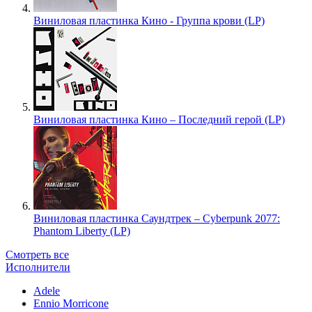
Виниловая пластинка Кино - Группа крови (LP)
Виниловая пластинка Кино – Последний герой (LP)
Виниловая пластинка Саундтрек – Cyberpunk 2077:
Phantom Liberty (LP)
Смотреть все
Исполнители
Adele
Ennio Morricone