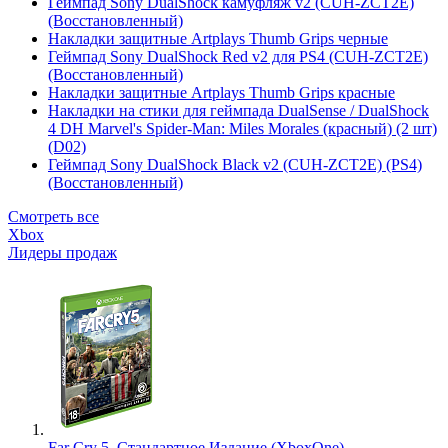
Геймпад Sony DualShock камуфляж v2 (CUH-ZCT2E)
(Восстановленный)
Накладки защитные Artplays Thumb Grips черные
Геймпад Sony DualShock Red v2 для PS4 (CUH-ZCT2E)
(Восстановленный)
Накладки защитные Artplays Thumb Grips красные
Накладки на стики для геймпада DualSense / DualShock
4 DH Marvel's Spider-Man: Miles Morales (красный) (2 шт)
(D02)
Геймпад Sony DualShock Black v2 (CUH-ZCT2E) (PS4)
(Восстановленный)
Смотреть все
Xbox
Лидеры продаж
Far Cry 5. Стандартное Издание (XboxOne)