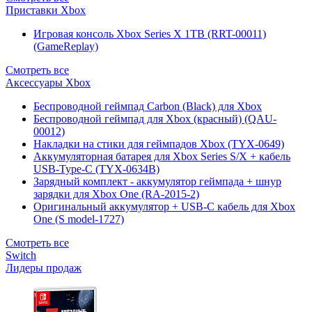
Приставки Xbox
Игровая консоль Xbox Series X 1TB (RRT-00011)
(GameReplay)
Смотреть все
Аксессуары Xbox
Беспроводной геймпад Carbon (Black) для Xbox
Беспроводной геймпад для Xbox (красный) (QAU-
00012)
Накладки на стики для геймпадов Xbox (TYX-0649)
Аккумуляторная батарея для Xbox Series S/X + кабель
USB-Type-C (TYX-0634B)
Зарядный комплект - аккумулятор геймпада + шнур
зарядки для Xbox One (RA-2015-2)
Оригинальный аккумулятор + USB-C кабель для Xbox
One (S model-1727)
Смотреть все
Switch
Лидеры продаж