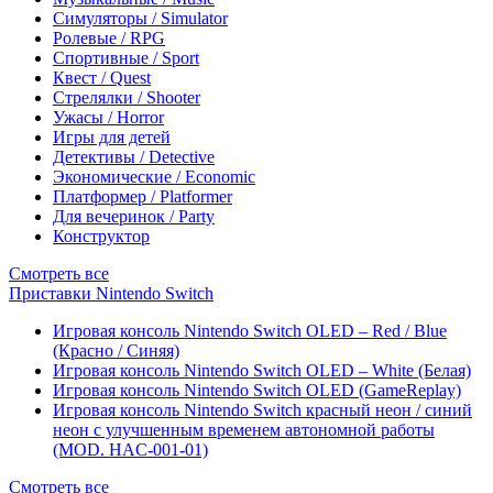
Симуляторы / Simulator
Ролевые / RPG
Спортивные / Sport
Квест / Quest
Стрелялки / Shooter
Ужасы / Horror
Игры для детей
Детективы / Detective
Экономические / Economic
Платформер / Platformer
Для вечеринок / Party
Конструктор
Смотреть все
Приставки Nintendo Switch
Игровая консоль Nintendo Switch OLED – Red / Blue
(Красно / Синяя)
Игровая консоль Nintendo Switch OLED – White (Белая)
Игровая консоль Nintendo Switch OLED (GameReplay)
Игровая консоль Nintendo Switch красный неон / синий
неон с улучшенным временем автономной работы
(MOD. HAC-001-01)
Смотреть все