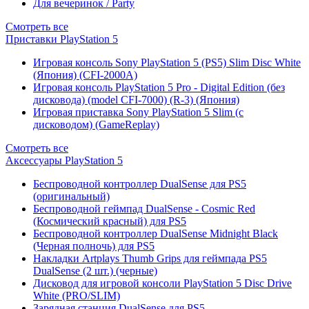
Для вечеринок / Party
Смотреть все
Приставки PlayStation 5
Игровая консоль Sony PlayStation 5 (PS5) Slim Disc White
(Япония) (CFI-2000A)
Игровая консоль PlayStation 5 Pro - Digital Edition (без
дисковода) (model CFI-7000) (R-3) (Япония)
Игровая приставка Sony PlayStation 5 Slim (с
дисководом) (GameReplay)
Смотреть все
Аксессуары PlayStation 5
Беспроводной контроллер DualSense для PS5
(оригинальный)
Беспроводной геймпад DualSense - Cosmic Red
(Космический красный) для PS5
Беспроводной контроллер DualSense Midnight Black
(Черная полночь) для PS5
Накладки Artplays Thumb Grips для геймпада PS5
DualSense (2 шт.) (черные)
Дисковод для игровой консоли PlayStation 5 Disc Drive
White (PRO/SLIM)
Зарядная станция DualSense для PS5