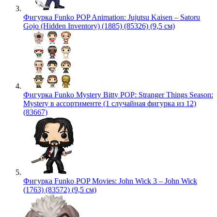
Фигурка Funko POP Animation: Jujutsu Kaisen – Satoru
Gojo (Hidden Inventory) (1885) (85326) (9,5 см)
Фигурка Funko Mystery Bitty POP: Stranger Things Season:
Mystery в ассортименте (1 случайная фигурка из 12)
(83667)
Фигурка Funko POP Movies: John Wick 3 – John Wick
(1763) (83572) (9,5 см)