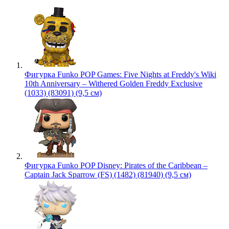
Фигурка Funko POP Games: Five Nights at Freddy's Wiki
10th Anniversary – Withered Golden Freddy Exclusive
(1033) (83091) (9,5 см)
Фигурка Funko POP Disney: Pirates of the Caribbean –
Captain Jack Sparrow (FS) (1482) (81940) (9,5 см)