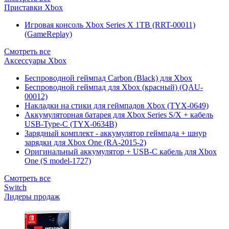
Приставки Xbox
Игровая консоль Xbox Series X 1TB (RRT-00011)
(GameReplay)
Смотреть все
Аксессуары Xbox
Беспроводной геймпад Carbon (Black) для Xbox
Беспроводной геймпад для Xbox (красный) (QAU-
00012)
Накладки на стики для геймпадов Xbox (TYX-0649)
Аккумуляторная батарея для Xbox Series S/X + кабель
USB-Type-C (TYX-0634B)
Зарядный комплект - аккумулятор геймпада + шнур
зарядки для Xbox One (RA-2015-2)
Оригинальный аккумулятор + USB-C кабель для Xbox
One (S model-1727)
Смотреть все
Switch
Лидеры продаж