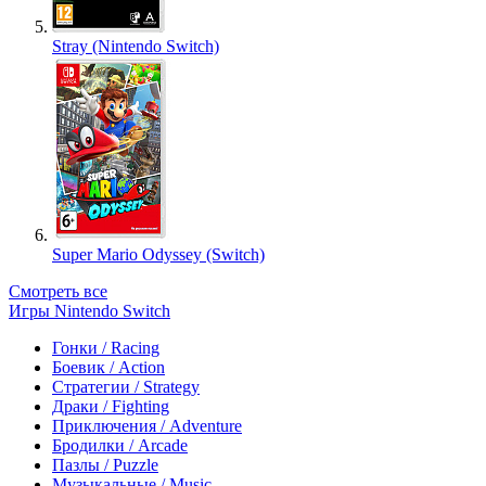
Stray (Nintendo Switch)
Super Mario Odyssey (Switch)
Смотреть все
Игры Nintendo Switch
Гонки / Racing
Боевик / Action
Стратегии / Strategy
Драки / Fighting
Приключения / Adventure
Бродилки / Arcade
Пазлы / Puzzle
Музыкальные / Music