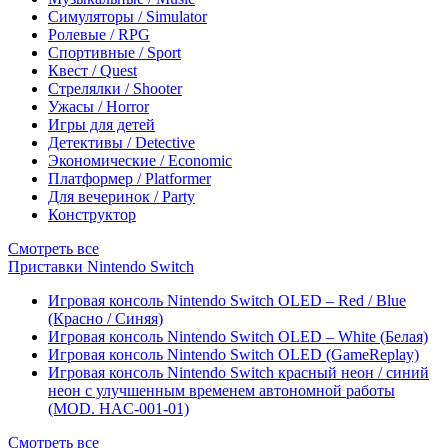
Симуляторы / Simulator
Ролевые / RPG
Спортивные / Sport
Квест / Quest
Стрелялки / Shooter
Ужасы / Horror
Игры для детей
Детективы / Detective
Экономические / Economic
Платформер / Platformer
Для вечеринок / Party
Конструктор
Смотреть все
Приставки Nintendo Switch
Игровая консоль Nintendo Switch OLED – Red / Blue
(Красно / Синяя)
Игровая консоль Nintendo Switch OLED – White (Белая)
Игровая консоль Nintendo Switch OLED (GameReplay)
Игровая консоль Nintendo Switch красный неон / синий
неон с улучшенным временем автономной работы
(MOD. HAC-001-01)
Смотреть все