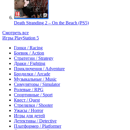
Death Stranding 2 – On the Beach (PS5)
Смотреть все
Игры PlayStation 5
Гонки / Racing
Боевик / Action
Стратегии / Strategy
Драки / Fighting
Приключения / Adventure
Бродилки / Arcade
Музыкальные / Music
Симуляторы / Simulator
Ролевые / RPG
Спортивные / Sport
Квест / Quest
Стрелялки / Shooter
Ужасы / Horror
Игры для детей
Детективы / Detective
Платформер / Platformer