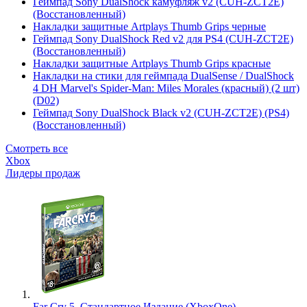
Геймпад Sony DualShock камуфляж v2 (CUH-ZCT2E)
(Восстановленный)
Накладки защитные Artplays Thumb Grips черные
Геймпад Sony DualShock Red v2 для PS4 (CUH-ZCT2E)
(Восстановленный)
Накладки защитные Artplays Thumb Grips красные
Накладки на стики для геймпада DualSense / DualShock
4 DH Marvel's Spider-Man: Miles Morales (красный) (2 шт)
(D02)
Геймпад Sony DualShock Black v2 (CUH-ZCT2E) (PS4)
(Восстановленный)
Смотреть все
Xbox
Лидеры продаж
Far Cry 5. Стандартное Издание (XboxOne)