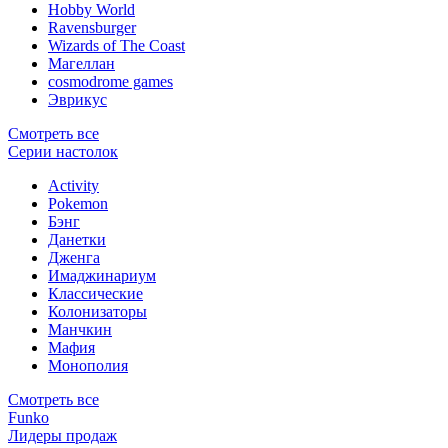
Hobby World
Ravensburger
Wizards of The Coast
Магеллан
сosmodrome games
Эврикус
Смотреть все
Серии настолок
Activity
Pokemon
Бэнг
Данетки
Дженга
Имаджинариум
Классические
Колонизаторы
Манчкин
Мафия
Монополия
Смотреть все
Funko
Лидеры продаж