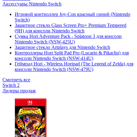
Аксессуары Nintendo Switch
Игровой контроллер Joy-Con красный синий (Nintendo
Switch)
Защитное стекло Glass Screen Pro+ Premium Tempered
(9H) для консоли Nintendo Switch
Сумка Hori Adventure Pack - Splatoon 3 для консоли
Nintendo Switch (NSW-425U)
Защитное стекло Artplays для Nintendo Switch
Контроллеры Hori Split Pad Pro (Lucario & Pikachu) для
консоли Nintendo Switch (NSW-414U)
Геймпад Hori - Wireless Horipad (The Legend of Zelda) для
консоли Nintendo Switch (NSW-479U)
Смотреть все
Switch 2
Лидеры продаж