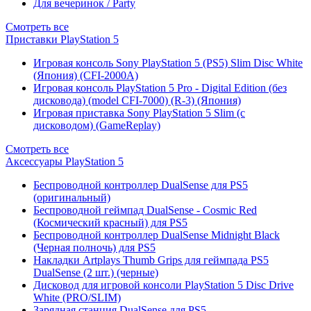
Для вечеринок / Party
Смотреть все
Приставки PlayStation 5
Игровая консоль Sony PlayStation 5 (PS5) Slim Disc White
(Япония) (CFI-2000A)
Игровая консоль PlayStation 5 Pro - Digital Edition (без
дисковода) (model CFI-7000) (R-3) (Япония)
Игровая приставка Sony PlayStation 5 Slim (с
дисководом) (GameReplay)
Смотреть все
Аксессуары PlayStation 5
Беспроводной контроллер DualSense для PS5
(оригинальный)
Беспроводной геймпад DualSense - Cosmic Red
(Космический красный) для PS5
Беспроводной контроллер DualSense Midnight Black
(Черная полночь) для PS5
Накладки Artplays Thumb Grips для геймпада PS5
DualSense (2 шт.) (черные)
Дисковод для игровой консоли PlayStation 5 Disc Drive
White (PRO/SLIM)
Зарядная станция DualSense для PS5