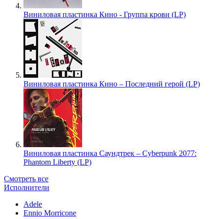
Виниловая пластинка Кино - Группа крови (LP)
Виниловая пластинка Кино – Последний герой (LP)
Виниловая пластинка Саундтрек – Cyberpunk 2077:
Phantom Liberty (LP)
Смотреть все
Исполнители
Adele
Ennio Morricone