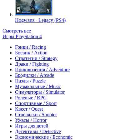
Hogwarts - Legacy (PS4)
Смотреть все
Игры PlayStation 4
Гонки / Racing
Боевик / Action
Стратегии / Strategy
Драки / Fighting
Приключения / Adventure
Бродилки / Arcade
Пазлы / Puzzle
Музыкальные / Music
Симуляторы / Simulator
Ролевые / RPG
Спортивные / Sport
Квест / Quest
Стрелялки / Shooter
Ужасы / Horror
Игры для детей
Детективы / Detective
Экономические / Economic