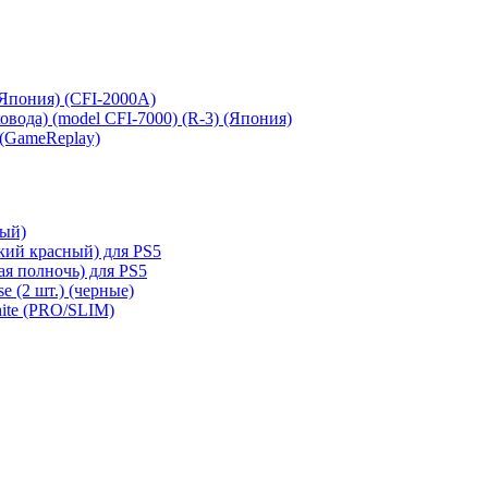
 (Япония) (CFI-2000A)
сковода) (model CFI-7000) (R-3) (Япония)
 (GameReplay)
ный)
кий красный) для PS5
ая полночь) для PS5
e (2 шт.) (черные)
hite (PRO/SLIM)