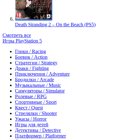
Death Stranding 2 – On the Beach (PS5)
Смотреть все
Игры PlayStation 5
Гонки / Racing
Боевик / Action
Стратегии / Strategy
Драки / Fighting
Приключения / Adventure
Бродилки / Arcade
Музыкальные / Music
Симуляторы / Simulator
Ролевые / RPG
Спортивные / Sport
Квест / Quest
Стрелялки / Shooter
Ужасы / Horror
Игры для детей
Детективы / Detective
Платформер / Platformer