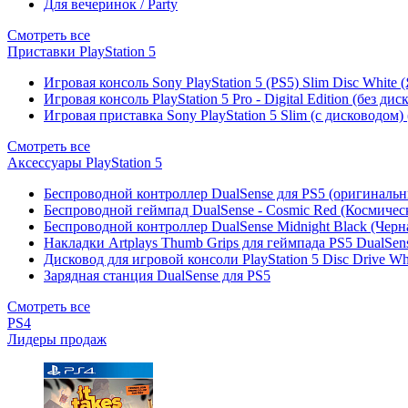
Для вечеринок / Party
Смотреть все
Приставки PlayStation 5
Игровая консоль Sony PlayStation 5 (PS5) Slim Disc White
Игровая консоль PlayStation 5 Pro - Digital Edition (без ди
Игровая приставка Sony PlayStation 5 Slim (с дисководом)
Смотреть все
Аксессуары PlayStation 5
Беспроводной контроллер DualSense для PS5 (оригиналь
Беспроводной геймпад DualSense - Cosmic Red (Космичес
Беспроводной контроллер DualSense Midnight Black (Черн
Накладки Artplays Thumb Grips для геймпада PS5 DualSens
Дисковод для игровой консоли PlayStation 5 Disc Drive W
Зарядная станция DualSense для PS5
Смотреть все
PS4
Лидеры продаж