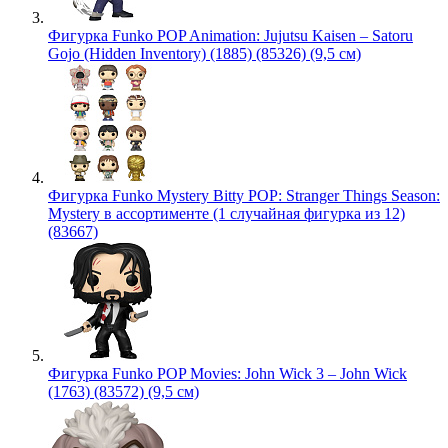
Фигурка Funko POP Animation: Jujutsu Kaisen – Satoru
Gojo (Hidden Inventory) (1885) (85326) (9,5 см)
Фигурка Funko Mystery Bitty POP: Stranger Things Season:
Mystery в ассортименте (1 случайная фигурка из 12)
(83667)
Фигурка Funko POP Movies: John Wick 3 – John Wick
(1763) (83572) (9,5 см)