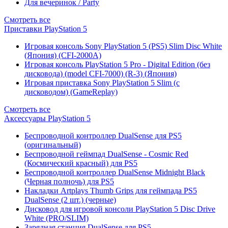
Для вечеринок / Party
Смотреть все
Приставки PlayStation 5
Игровая консоль Sony PlayStation 5 (PS5) Slim Disc White
(Япония) (CFI-2000A)
Игровая консоль PlayStation 5 Pro - Digital Edition (без
дисковода) (model CFI-7000) (R-3) (Япония)
Игровая приставка Sony PlayStation 5 Slim (с
дисководом) (GameReplay)
Смотреть все
Аксессуары PlayStation 5
Беспроводной контроллер DualSense для PS5
(оригинальный)
Беспроводной геймпад DualSense - Cosmic Red
(Космический красный) для PS5
Беспроводной контроллер DualSense Midnight Black
(Черная полночь) для PS5
Накладки Artplays Thumb Grips для геймпада PS5
DualSense (2 шт.) (черные)
Дисковод для игровой консоли PlayStation 5 Disc Drive
White (PRO/SLIM)
Зарядная станция DualSense для PS5