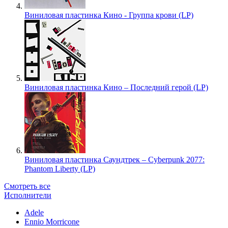
Виниловая пластинка Кино - Группа крови (LP)
Виниловая пластинка Кино – Последний герой (LP)
Виниловая пластинка Саундтрек – Cyberpunk 2077:
Phantom Liberty (LP)
Смотреть все
Исполнители
Adele
Ennio Morricone