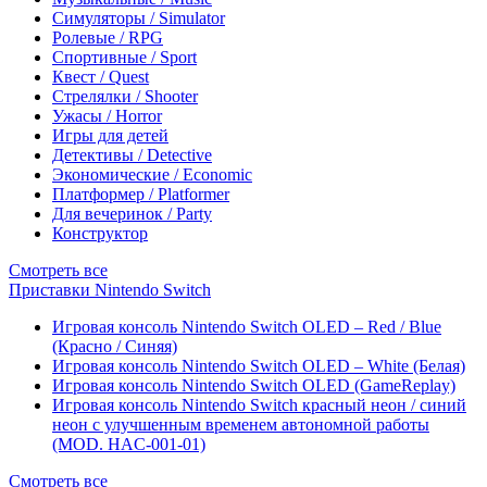
Симуляторы / Simulator
Ролевые / RPG
Спортивные / Sport
Квест / Quest
Стрелялки / Shooter
Ужасы / Horror
Игры для детей
Детективы / Detective
Экономические / Economic
Платформер / Platformer
Для вечеринок / Party
Конструктор
Смотреть все
Приставки Nintendo Switch
Игровая консоль Nintendo Switch OLED – Red / Blue
(Красно / Синяя)
Игровая консоль Nintendo Switch OLED – White (Белая)
Игровая консоль Nintendo Switch OLED (GameReplay)
Игровая консоль Nintendo Switch красный неон / синий
неон с улучшенным временем автономной работы
(MOD. HAC-001-01)
Смотреть все