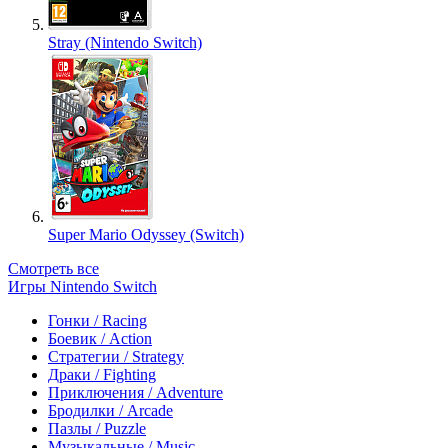
Stray (Nintendo Switch)
Super Mario Odyssey (Switch)
Смотреть все
Игры Nintendo Switch
Гонки / Racing
Боевик / Action
Стратегии / Strategy
Драки / Fighting
Приключения / Adventure
Бродилки / Arcade
Пазлы / Puzzle
Музыкальные / Music