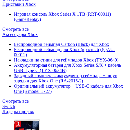
Приставки Xbox
Игровая консоль Xbox Series X 1TB (RRT-00011)
(GameReplay)
Смотреть все
Аксессуары Xbox
Беспроводной геймпад Carbon (Black) для Xbox
Беспроводной геймпад для Xbox (красный) (QAU-
00012)
Накладки на стики для геймпадов Xbox (TYX-0649)
Аккумуляторная батарея для Xbox Series S/X + кабель
USB-Type-C (TYX-0634B)
Зарядный комплект - аккумулятор геймпада + шнур
зарядки для Xbox One (RA-2015-2)
Оригинальный аккумулятор + USB-C кабель для Xbox
One (S model-1727)
Смотреть все
Switch
Лидеры продаж