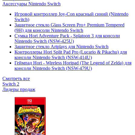
Аксессуары Nintendo Switch
Игровой контроллер Joy-Con красный синий (Nintendo
Switch)
Защитное стекло Glass Screen Pro+ Premium Tempered
(9H) для консоли Nintendo Switch
Сумка Hori Adventure Pack - Splatoon 3 для консоли
Nintendo Switch (NSW-425U)
Защитное стекло Artplays для Nintendo Switch
Контроллеры Hori Split Pad Pro (Lucario & Pikachu) для
консоли Nintendo Switch (NSW-414U)
Геймпад Hori - Wireless Horipad (The Legend of Zelda) для
консоли Nintendo Switch (NSW-479U)
Смотреть все
Switch 2
Лидеры продаж