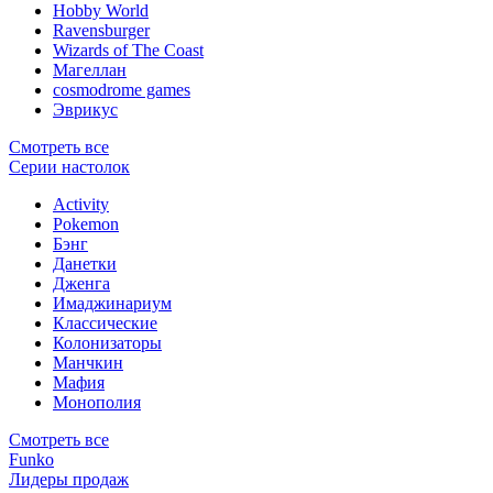
Hobby World
Ravensburger
Wizards of The Coast
Магеллан
сosmodrome games
Эврикус
Смотреть все
Серии настолок
Activity
Pokemon
Бэнг
Данетки
Дженга
Имаджинариум
Классические
Колонизаторы
Манчкин
Мафия
Монополия
Смотреть все
Funko
Лидеры продаж