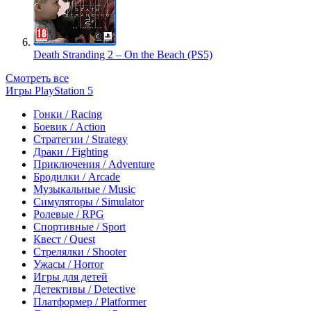
Death Stranding 2 – On the Beach (PS5)
Смотреть все
Игры PlayStation 5
Гонки / Racing
Боевик / Action
Стратегии / Strategy
Драки / Fighting
Приключения / Adventure
Бродилки / Arcade
Музыкальные / Music
Симуляторы / Simulator
Ролевые / RPG
Спортивные / Sport
Квест / Quest
Стрелялки / Shooter
Ужасы / Horror
Игры для детей
Детективы / Detective
Платформер / Platformer