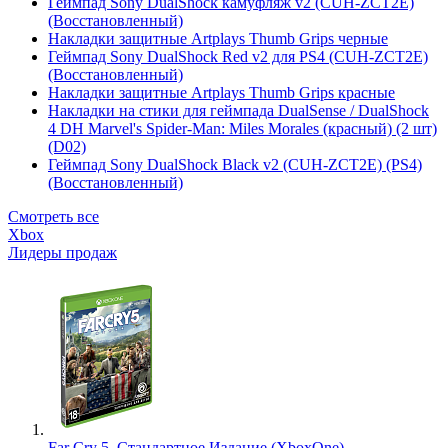
Геймпад Sony DualShock камуфляж v2 (CUH-ZCT2E)
(Восстановленный)
Накладки защитные Artplays Thumb Grips черные
Геймпад Sony DualShock Red v2 для PS4 (CUH-ZCT2E)
(Восстановленный)
Накладки защитные Artplays Thumb Grips красные
Накладки на стики для геймпада DualSense / DualShock
4 DH Marvel's Spider-Man: Miles Morales (красный) (2 шт)
(D02)
Геймпад Sony DualShock Black v2 (CUH-ZCT2E) (PS4)
(Восстановленный)
Смотреть все
Xbox
Лидеры продаж
Far Cry 5. Стандартное Издание (XboxOne)