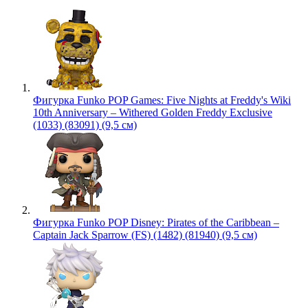
Фигурка Funko POP Games: Five Nights at Freddy's Wiki
10th Anniversary – Withered Golden Freddy Exclusive
(1033) (83091) (9,5 см)
Фигурка Funko POP Disney: Pirates of the Caribbean –
Captain Jack Sparrow (FS) (1482) (81940) (9,5 см)