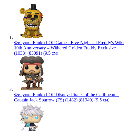
Фигурка Funko POP Games: Five Nights at Freddy's Wiki
10th Anniversary – Withered Golden Freddy Exclusive
(1033) (83091) (9,5 см)
Фигурка Funko POP Disney: Pirates of the Caribbean –
Captain Jack Sparrow (FS) (1482) (81940) (9,5 см)