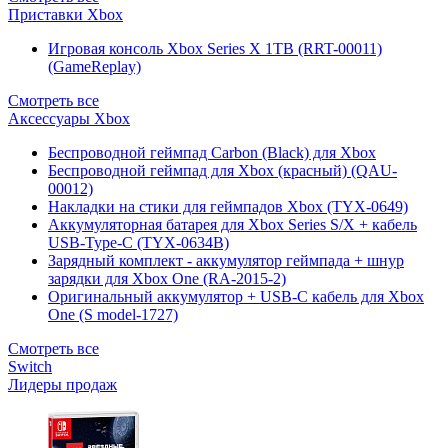
Приставки Xbox
Игровая консоль Xbox Series X 1TB (RRT-00011)
(GameReplay)
Смотреть все
Аксессуары Xbox
Беспроводной геймпад Carbon (Black) для Xbox
Беспроводной геймпад для Xbox (красный) (QAU-
00012)
Накладки на стики для геймпадов Xbox (TYX-0649)
Аккумуляторная батарея для Xbox Series S/X + кабель
USB-Type-C (TYX-0634B)
Зарядный комплект - аккумулятор геймпада + шнур
зарядки для Xbox One (RA-2015-2)
Оригинальный аккумулятор + USB-C кабель для Xbox
One (S model-1727)
Смотреть все
Switch
Лидеры продаж