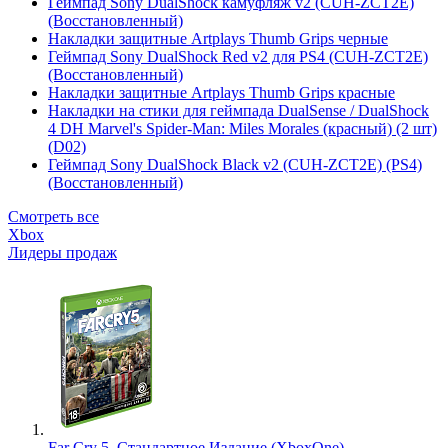
Геймпад Sony DualShock камуфляж v2 (CUH-ZCT2E)
(Восстановленный)
Накладки защитные Artplays Thumb Grips черные
Геймпад Sony DualShock Red v2 для PS4 (CUH-ZCT2E)
(Восстановленный)
Накладки защитные Artplays Thumb Grips красные
Накладки на стики для геймпада DualSense / DualShock
4 DH Marvel's Spider-Man: Miles Morales (красный) (2 шт)
(D02)
Геймпад Sony DualShock Black v2 (CUH-ZCT2E) (PS4)
(Восстановленный)
Смотреть все
Xbox
Лидеры продаж
Far Cry 5. Стандартное Издание (XboxOne)