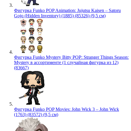
Фигурка Funko POP Animation: Jujutsu Kaisen – Satoru
Gojo (Hidden Inventory) (1885) (85326) (9,5 см)
Фигурка Funko Mystery Bitty POP: Stranger Things Season:
Mystery в ассортименте (1 случайная фигурка из 12)
(83667)
Фигурка Funko POP Movies: John Wick 3 – John Wick
(1763) (83572) (9,5 см)