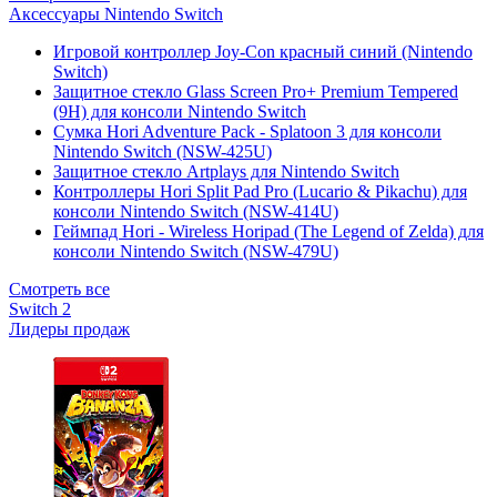
Аксессуары Nintendo Switch
Игровой контроллер Joy-Con красный синий (Nintendo
Switch)
Защитное стекло Glass Screen Pro+ Premium Tempered
(9H) для консоли Nintendo Switch
Сумка Hori Adventure Pack - Splatoon 3 для консоли
Nintendo Switch (NSW-425U)
Защитное стекло Artplays для Nintendo Switch
Контроллеры Hori Split Pad Pro (Lucario & Pikachu) для
консоли Nintendo Switch (NSW-414U)
Геймпад Hori - Wireless Horipad (The Legend of Zelda) для
консоли Nintendo Switch (NSW-479U)
Смотреть все
Switch 2
Лидеры продаж