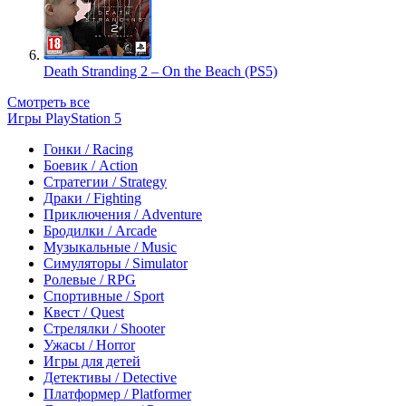
Death Stranding 2 – On the Beach (PS5)
Смотреть все
Игры PlayStation 5
Гонки / Racing
Боевик / Action
Стратегии / Strategy
Драки / Fighting
Приключения / Adventure
Бродилки / Arcade
Музыкальные / Music
Симуляторы / Simulator
Ролевые / RPG
Спортивные / Sport
Квест / Quest
Стрелялки / Shooter
Ужасы / Horror
Игры для детей
Детективы / Detective
Платформер / Platformer