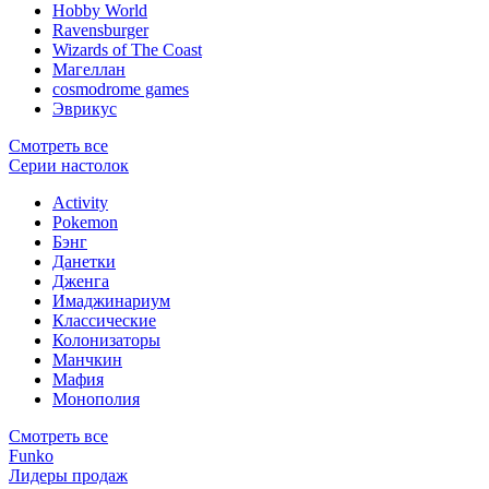
Hobby World
Ravensburger
Wizards of The Coast
Магеллан
сosmodrome games
Эврикус
Смотреть все
Серии настолок
Activity
Pokemon
Бэнг
Данетки
Дженга
Имаджинариум
Классические
Колонизаторы
Манчкин
Мафия
Монополия
Смотреть все
Funko
Лидеры продаж