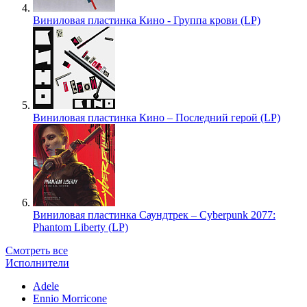
Виниловая пластинка Кино - Группа крови (LP)
Виниловая пластинка Кино – Последний герой (LP)
Виниловая пластинка Саундтрек – Cyberpunk 2077:
Phantom Liberty (LP)
Смотреть все
Исполнители
Adele
Ennio Morricone