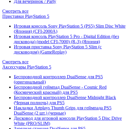
Для вечеринок / Party
Смотреть все
Приставки PlayStation 5
Игровая консоль Sony PlayStation 5 (PS5) Slim Disc White
(Япония) (CFI-2000A)
Игровая консоль PlayStation 5 Pro - Digital Edition (без
дисковода) (model CFI-7000) (R-3) (Япония)
Игровая приставка Sony PlayStation 5 Slim (с
дисководом) (GameReplay)
Смотреть все
Аксессуары PlayStation 5
Беспроводной контроллер DualSense для PS5
(оригинальный)
Беспроводной геймпад DualSense - Cosmic Red
(Космический красный) для PS5
Беспроводной контроллер DualSense Midnight Black
(Черная полночь) для PS5
Накладки Artplays Thumb Grips для геймпада PS5
DualSense (2 шт.) (черные)
Дисковод для игровой консоли PlayStation 5 Disc Drive
White (PRO/SLIM)
Зарядная станция DualSense для PS5