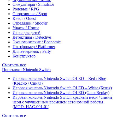
Симуляторы / Simulator
Ролевые / RPG
Спортивные / Sport
Квест / Quest
Стрелялки / Shooter
Ужасы / Horror
Игры для детей
Детективы / Detective
Экономические / Economic
Платформер / Platformer
Для вечеринок / Party
Конструктор
Смотреть все
Приставки Nintendo Switch
Игровая консоль Nintendo Switch OLED – Red / Blue
(Красно / Синяя)
Игровая консоль Nintendo Switch OLED – White (Белая)
Игровая консоль Nintendo Switch OLED (GameReplay)
Игровая консоль Nintendo Switch красный неон / синий
неон с улучшенным временем автономной работы
(MOD. HAC-001-01)
Смотреть все