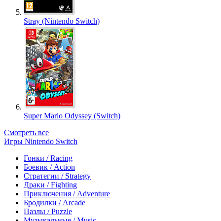
Stray (Nintendo Switch)
Super Mario Odyssey (Switch)
Смотреть все
Игры Nintendo Switch
Гонки / Racing
Боевик / Action
Стратегии / Strategy
Драки / Fighting
Приключения / Adventure
Бродилки / Arcade
Пазлы / Puzzle
Музыкальные / Music