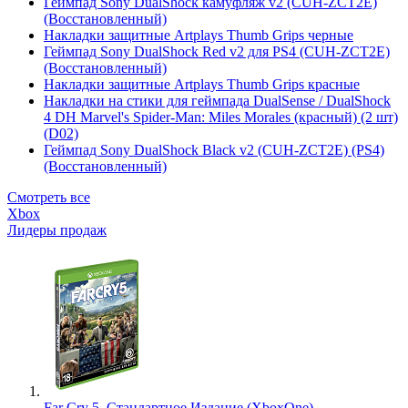
Геймпад Sony DualShock камуфляж v2 (CUH-ZCT2E)
(Восстановленный)
Накладки защитные Artplays Thumb Grips черные
Геймпад Sony DualShock Red v2 для PS4 (CUH-ZCT2E)
(Восстановленный)
Накладки защитные Artplays Thumb Grips красные
Накладки на стики для геймпада DualSense / DualShock
4 DH Marvel's Spider-Man: Miles Morales (красный) (2 шт)
(D02)
Геймпад Sony DualShock Black v2 (CUH-ZCT2E) (PS4)
(Восстановленный)
Смотреть все
Xbox
Лидеры продаж
Far Cry 5. Стандартное Издание (XboxOne)