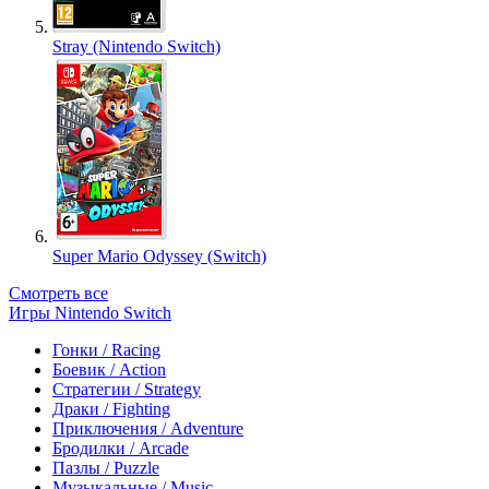
Stray (Nintendo Switch)
Super Mario Odyssey (Switch)
Смотреть все
Игры Nintendo Switch
Гонки / Racing
Боевик / Action
Стратегии / Strategy
Драки / Fighting
Приключения / Adventure
Бродилки / Arcade
Пазлы / Puzzle
Музыкальные / Music