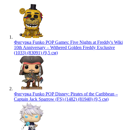
Фигурка Funko POP Games: Five Nights at Freddy's Wiki
10th Anniversary – Withered Golden Freddy Exclusive
(1033) (83091) (9,5 см)
Фигурка Funko POP Disney: Pirates of the Caribbean –
Captain Jack Sparrow (FS) (1482) (81940) (9,5 см)