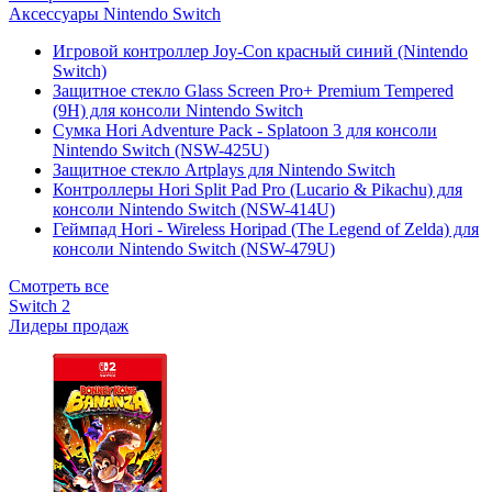
Аксессуары Nintendo Switch
Игровой контроллер Joy-Con красный синий (Nintendo
Switch)
Защитное стекло Glass Screen Pro+ Premium Tempered
(9H) для консоли Nintendo Switch
Сумка Hori Adventure Pack - Splatoon 3 для консоли
Nintendo Switch (NSW-425U)
Защитное стекло Artplays для Nintendo Switch
Контроллеры Hori Split Pad Pro (Lucario & Pikachu) для
консоли Nintendo Switch (NSW-414U)
Геймпад Hori - Wireless Horipad (The Legend of Zelda) для
консоли Nintendo Switch (NSW-479U)
Смотреть все
Switch 2
Лидеры продаж