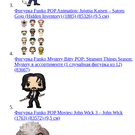
Фигурка Funko POP Animation: Jujutsu Kaisen – Satoru
Gojo (Hidden Inventory) (1885) (85326) (9,5 см)
Фигурка Funko Mystery Bitty POP: Stranger Things Season:
Mystery в ассортименте (1 случайная фигурка из 12)
(83667)
Фигурка Funko POP Movies: John Wick 3 – John Wick
(1763) (83572) (9,5 см)