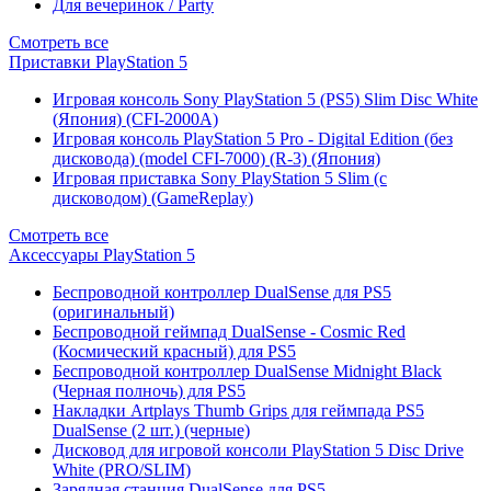
Для вечеринок / Party
Смотреть все
Приставки PlayStation 5
Игровая консоль Sony PlayStation 5 (PS5) Slim Disc White
(Япония) (CFI-2000A)
Игровая консоль PlayStation 5 Pro - Digital Edition (без
дисковода) (model CFI-7000) (R-3) (Япония)
Игровая приставка Sony PlayStation 5 Slim (с
дисководом) (GameReplay)
Смотреть все
Аксессуары PlayStation 5
Беспроводной контроллер DualSense для PS5
(оригинальный)
Беспроводной геймпад DualSense - Cosmic Red
(Космический красный) для PS5
Беспроводной контроллер DualSense Midnight Black
(Черная полночь) для PS5
Накладки Artplays Thumb Grips для геймпада PS5
DualSense (2 шт.) (черные)
Дисковод для игровой консоли PlayStation 5 Disc Drive
White (PRO/SLIM)
Зарядная станция DualSense для PS5