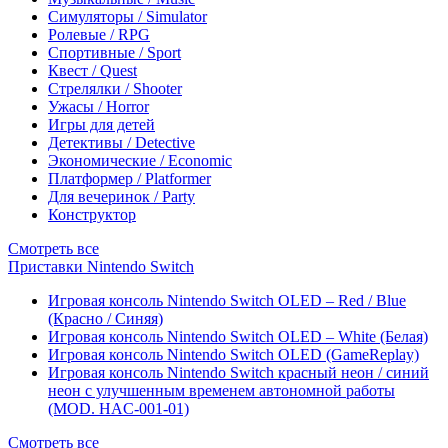
Симуляторы / Simulator
Ролевые / RPG
Спортивные / Sport
Квест / Quest
Стрелялки / Shooter
Ужасы / Horror
Игры для детей
Детективы / Detective
Экономические / Economic
Платформер / Platformer
Для вечеринок / Party
Конструктор
Смотреть все
Приставки Nintendo Switch
Игровая консоль Nintendo Switch OLED – Red / Blue
(Красно / Синяя)
Игровая консоль Nintendo Switch OLED – White (Белая)
Игровая консоль Nintendo Switch OLED (GameReplay)
Игровая консоль Nintendo Switch красный неон / синий
неон с улучшенным временем автономной работы
(MOD. HAC-001-01)
Смотреть все