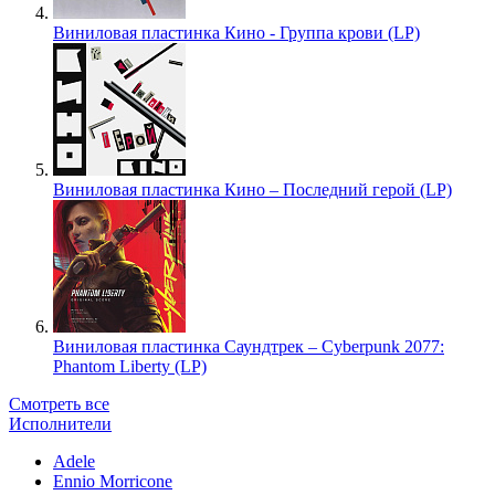
Виниловая пластинка Кино - Группа крови (LP)
Виниловая пластинка Кино – Последний герой (LP)
Виниловая пластинка Саундтрек – Cyberpunk 2077:
Phantom Liberty (LP)
Смотреть все
Исполнители
Adele
Ennio Morricone