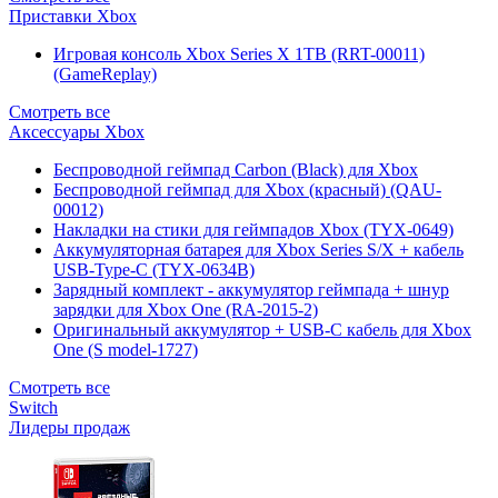
Приставки Xbox
Игровая консоль Xbox Series X 1TB (RRT-00011)
(GameReplay)
Смотреть все
Аксессуары Xbox
Беспроводной геймпад Carbon (Black) для Xbox
Беспроводной геймпад для Xbox (красный) (QAU-
00012)
Накладки на стики для геймпадов Xbox (TYX-0649)
Аккумуляторная батарея для Xbox Series S/X + кабель
USB-Type-C (TYX-0634B)
Зарядный комплект - аккумулятор геймпада + шнур
зарядки для Xbox One (RA-2015-2)
Оригинальный аккумулятор + USB-C кабель для Xbox
One (S model-1727)
Смотреть все
Switch
Лидеры продаж