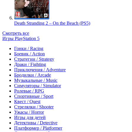
Death Stranding 2 – On the Beach (PS5)
Смотреть все
Игры PlayStation 5
Гонки / Racing
Боевик / Action
Стратегии / Strategy
Драки / Fighting
Приключения / Adventure
Бродилки / Arcade
Музыкальные / Music
Симуляторы / Simulator
Ролевые / RPG
Спортивные / Sport
Квест / Quest
Стрелялки / Shooter
Ужасы / Horror
Игры для детей
Детективы / Detective
Платформер / Platformer