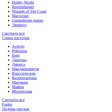
Hobby World
Ravensburger
Wizards of The Coast
Магеллан
сosmodrome games
Эврикус
Смотреть все
Серии настолок
Activity
Pokemon
Бэнг
Данетки
Дженга
Имаджинариум
Классические
Колонизаторы
Манчкин
Мафия
Монополия
Смотреть все
Funko
Лидеры продаж