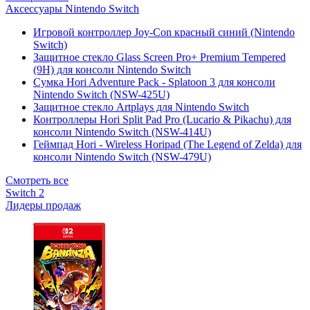
Аксессуары Nintendo Switch
Игровой контроллер Joy-Con красный синий (Nintendo
Switch)
Защитное стекло Glass Screen Pro+ Premium Tempered
(9H) для консоли Nintendo Switch
Сумка Hori Adventure Pack - Splatoon 3 для консоли
Nintendo Switch (NSW-425U)
Защитное стекло Artplays для Nintendo Switch
Контроллеры Hori Split Pad Pro (Lucario & Pikachu) для
консоли Nintendo Switch (NSW-414U)
Геймпад Hori - Wireless Horipad (The Legend of Zelda) для
консоли Nintendo Switch (NSW-479U)
Смотреть все
Switch 2
Лидеры продаж