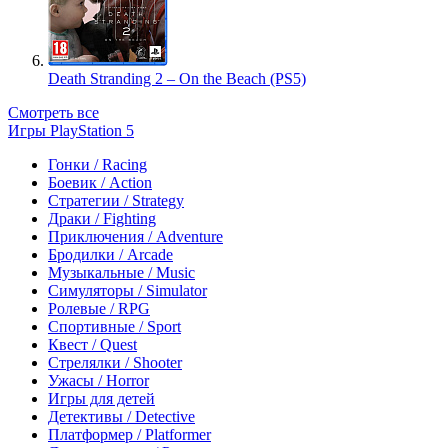
Death Stranding 2 – On the Beach (PS5)
Смотреть все
Игры PlayStation 5
Гонки / Racing
Боевик / Action
Стратегии / Strategy
Драки / Fighting
Приключения / Adventure
Бродилки / Arcade
Музыкальные / Music
Симуляторы / Simulator
Ролевые / RPG
Спортивные / Sport
Квест / Quest
Стрелялки / Shooter
Ужасы / Horror
Игры для детей
Детективы / Detective
Платформер / Platformer