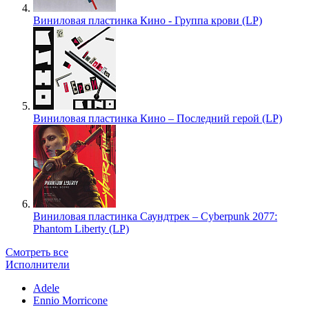
Виниловая пластинка Кино - Группа крови (LP)
Виниловая пластинка Кино – Последний герой (LP)
Виниловая пластинка Саундтрек – Cyberpunk 2077:
Phantom Liberty (LP)
Смотреть все
Исполнители
Adele
Ennio Morricone