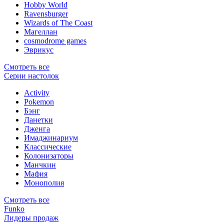
Hobby World
Ravensburger
Wizards of The Coast
Магеллан
сosmodrome games
Эврикус
Смотреть все
Серии настолок
Activity
Pokemon
Бэнг
Данетки
Дженга
Имаджинариум
Классические
Колонизаторы
Манчкин
Мафия
Монополия
Смотреть все
Funko
Лидеры продаж