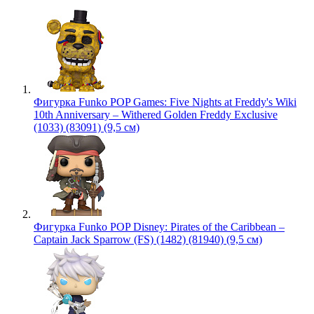
Фигурка Funko POP Games: Five Nights at Freddy's Wiki
10th Anniversary – Withered Golden Freddy Exclusive
(1033) (83091) (9,5 см)
Фигурка Funko POP Disney: Pirates of the Caribbean –
Captain Jack Sparrow (FS) (1482) (81940) (9,5 см)