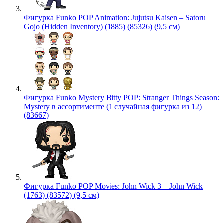
Фигурка Funko POP Animation: Jujutsu Kaisen – Satoru
Gojo (Hidden Inventory) (1885) (85326) (9,5 см)
Фигурка Funko Mystery Bitty POP: Stranger Things Season:
Mystery в ассортименте (1 случайная фигурка из 12)
(83667)
Фигурка Funko POP Movies: John Wick 3 – John Wick
(1763) (83572) (9,5 см)