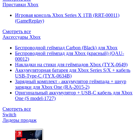
Приставки Xbox
Игровая консоль Xbox Series X 1TB (RRT-00011)
(GameReplay)
Смотреть все
Аксессуары Xbox
Беспроводной геймпад Carbon (Black) для Xbox
Беспроводной геймпад для Xbox (красный) (QAU-
00012)
Накладки на стики для геймпадов Xbox (TYX-0649)
Аккумуляторная батарея для Xbox Series S/X + кабель
USB-Type-C (TYX-0634B)
Зарядный комплект - аккумулятор геймпада + шнур
зарядки для Xbox One (RA-2015-2)
Оригинальный аккумулятор + USB-C кабель для Xbox
One (S model-1727)
Смотреть все
Switch
Лидеры продаж