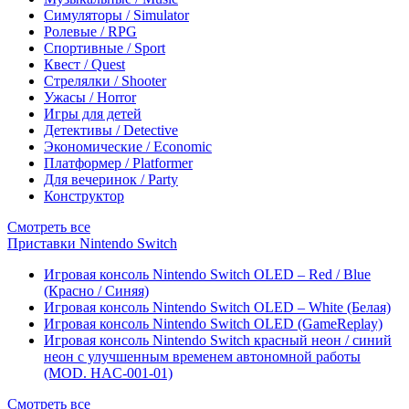
Симуляторы / Simulator
Ролевые / RPG
Спортивные / Sport
Квест / Quest
Стрелялки / Shooter
Ужасы / Horror
Игры для детей
Детективы / Detective
Экономические / Economic
Платформер / Platformer
Для вечеринок / Party
Конструктор
Смотреть все
Приставки Nintendo Switch
Игровая консоль Nintendo Switch OLED – Red / Blue
(Красно / Синяя)
Игровая консоль Nintendo Switch OLED – White (Белая)
Игровая консоль Nintendo Switch OLED (GameReplay)
Игровая консоль Nintendo Switch красный неон / синий
неон с улучшенным временем автономной работы
(MOD. HAC-001-01)
Смотреть все