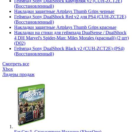
Геймпад Sony DualShock камуфляж v2 (CUH-ZCT2E)
(Восстановленный)
Накладки защитные Artplays Thumb Grips черные
Геймпад Sony DualShock Red v2 для PS4 (CUH-ZCT2E)
(Восстановленный)
Накладки защитные Artplays Thumb Grips красные
Накладки на стики для геймпада DualSense / DualShock
4 DH Marvel's Spider-Man: Miles Morales (красный) (2 шт)
(D02)
Геймпад Sony DualShock Black v2 (CUH-ZCT2E) (PS4)
(Восстановленный)
Смотреть все
Xbox
Лидеры продаж
Far Cry 5. Стандартное Издание (XboxOne)