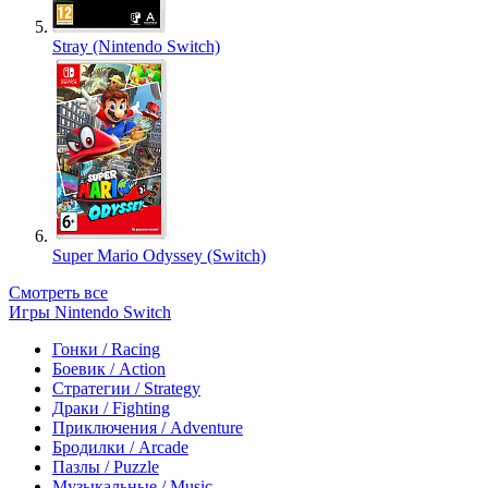
Stray (Nintendo Switch)
Super Mario Odyssey (Switch)
Смотреть все
Игры Nintendo Switch
Гонки / Racing
Боевик / Action
Стратегии / Strategy
Драки / Fighting
Приключения / Adventure
Бродилки / Arcade
Пазлы / Puzzle
Музыкальные / Music