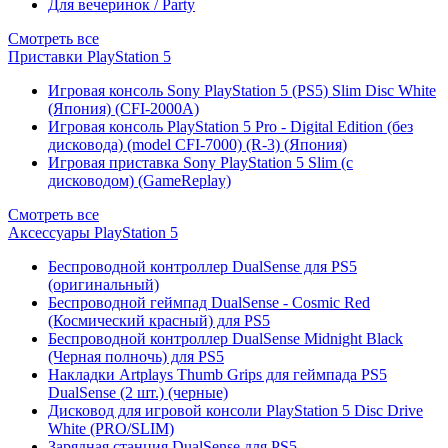
Для вечеринок / Party
Смотреть все
Приставки PlayStation 5
Игровая консоль Sony PlayStation 5 (PS5) Slim Disc White
(Япония) (CFI-2000A)
Игровая консоль PlayStation 5 Pro - Digital Edition (без
дисковода) (model CFI-7000) (R-3) (Япония)
Игровая приставка Sony PlayStation 5 Slim (с
дисководом) (GameReplay)
Смотреть все
Аксессуары PlayStation 5
Беспроводной контроллер DualSense для PS5
(оригинальный)
Беспроводной геймпад DualSense - Cosmic Red
(Космический красный) для PS5
Беспроводной контроллер DualSense Midnight Black
(Черная полночь) для PS5
Накладки Artplays Thumb Grips для геймпада PS5
DualSense (2 шт.) (черные)
Дисковод для игровой консоли PlayStation 5 Disc Drive
White (PRO/SLIM)
Зарядная станция DualSense для PS5