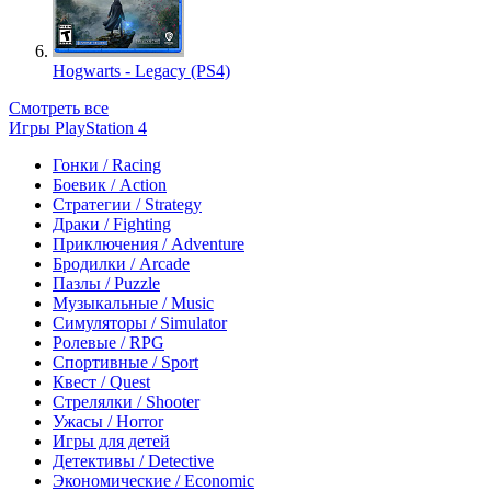
Hogwarts - Legacy (PS4)
Смотреть все
Игры PlayStation 4
Гонки / Racing
Боевик / Action
Стратегии / Strategy
Драки / Fighting
Приключения / Adventure
Бродилки / Arcade
Пазлы / Puzzle
Музыкальные / Music
Симуляторы / Simulator
Ролевые / RPG
Спортивные / Sport
Квест / Quest
Стрелялки / Shooter
Ужасы / Horror
Игры для детей
Детективы / Detective
Экономические / Economic