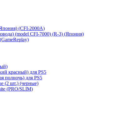
 (Япония) (CFI-2000A)
сковода) (model CFI-7000) (R-3) (Япония)
 (GameReplay)
ный)
кий красный) для PS5
ая полночь) для PS5
e (2 шт.) (черные)
hite (PRO/SLIM)