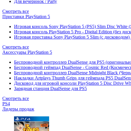
Для вечеринок / Party
Смотреть все
Приставки PlayStation 5
Игровая консоль Sony PlayStation 5 (PS5) Slim Disc White
Игровая консоль PlayStation 5 Pro - Digital Edition (без ди
Игровая приставка Sony PlayStation 5 Slim (с дисководом)
Смотреть все
Аксессуары PlayStation 5
Беспроводной контроллер DualSense для PS5 (оригиналь
Беспроводной геймпад DualSense - Cosmic Red (Космичес
Беспроводной контроллер DualSense Midnight Black (Черн
Накладки Artplays Thumb Grips для геймпада PS5 DualSens
Дисковод для игровой консоли PlayStation 5 Disc Drive W
Зарядная станция DualSense для PS5
Смотреть все
PS4
Лидеры продаж