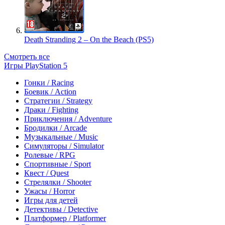
Death Stranding 2 – On the Beach (PS5)
Смотреть все
Игры PlayStation 5
Гонки / Racing
Боевик / Action
Стратегии / Strategy
Драки / Fighting
Приключения / Adventure
Бродилки / Arcade
Музыкальные / Music
Симуляторы / Simulator
Ролевые / RPG
Спортивные / Sport
Квест / Quest
Стрелялки / Shooter
Ужасы / Horror
Игры для детей
Детективы / Detective
Платформер / Platformer