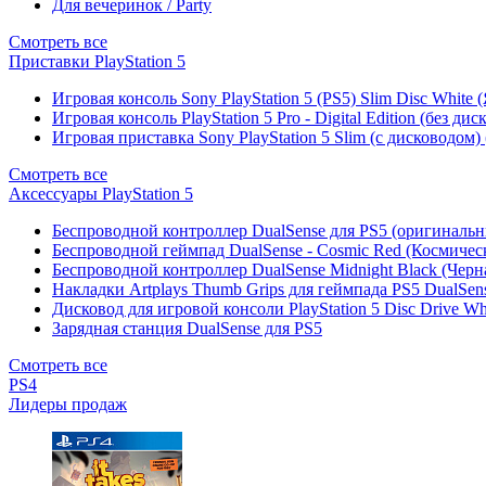
Для вечеринок / Party
Смотреть все
Приставки PlayStation 5
Игровая консоль Sony PlayStation 5 (PS5) Slim Disc White
Игровая консоль PlayStation 5 Pro - Digital Edition (без ди
Игровая приставка Sony PlayStation 5 Slim (с дисководом)
Смотреть все
Аксессуары PlayStation 5
Беспроводной контроллер DualSense для PS5 (оригиналь
Беспроводной геймпад DualSense - Cosmic Red (Космичес
Беспроводной контроллер DualSense Midnight Black (Черн
Накладки Artplays Thumb Grips для геймпада PS5 DualSens
Дисковод для игровой консоли PlayStation 5 Disc Drive W
Зарядная станция DualSense для PS5
Смотреть все
PS4
Лидеры продаж