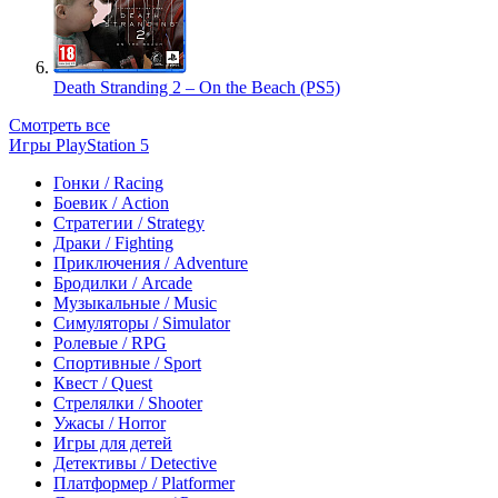
Death Stranding 2 – On the Beach (PS5)
Смотреть все
Игры PlayStation 5
Гонки / Racing
Боевик / Action
Стратегии / Strategy
Драки / Fighting
Приключения / Adventure
Бродилки / Arcade
Музыкальные / Music
Симуляторы / Simulator
Ролевые / RPG
Спортивные / Sport
Квест / Quest
Стрелялки / Shooter
Ужасы / Horror
Игры для детей
Детективы / Detective
Платформер / Platformer