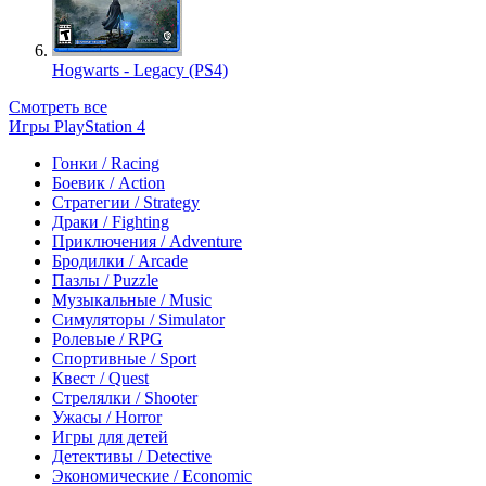
Hogwarts - Legacy (PS4)
Смотреть все
Игры PlayStation 4
Гонки / Racing
Боевик / Action
Стратегии / Strategy
Драки / Fighting
Приключения / Adventure
Бродилки / Arcade
Пазлы / Puzzle
Музыкальные / Music
Симуляторы / Simulator
Ролевые / RPG
Спортивные / Sport
Квест / Quest
Стрелялки / Shooter
Ужасы / Horror
Игры для детей
Детективы / Detective
Экономические / Economic