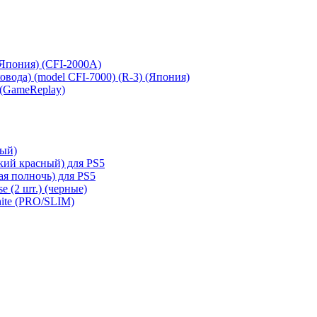
 (Япония) (CFI-2000A)
сковода) (model CFI-7000) (R-3) (Япония)
 (GameReplay)
ный)
кий красный) для PS5
ая полночь) для PS5
e (2 шт.) (черные)
hite (PRO/SLIM)