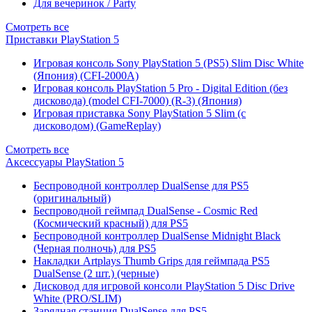
Для вечеринок / Party
Смотреть все
Приставки PlayStation 5
Игровая консоль Sony PlayStation 5 (PS5) Slim Disc White
(Япония) (CFI-2000A)
Игровая консоль PlayStation 5 Pro - Digital Edition (без
дисковода) (model CFI-7000) (R-3) (Япония)
Игровая приставка Sony PlayStation 5 Slim (с
дисководом) (GameReplay)
Смотреть все
Аксессуары PlayStation 5
Беспроводной контроллер DualSense для PS5
(оригинальный)
Беспроводной геймпад DualSense - Cosmic Red
(Космический красный) для PS5
Беспроводной контроллер DualSense Midnight Black
(Черная полночь) для PS5
Накладки Artplays Thumb Grips для геймпада PS5
DualSense (2 шт.) (черные)
Дисковод для игровой консоли PlayStation 5 Disc Drive
White (PRO/SLIM)
Зарядная станция DualSense для PS5