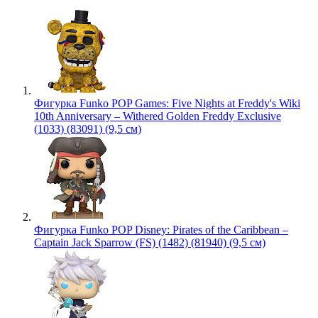
Фигурка Funko POP Games: Five Nights at Freddy's Wiki
10th Anniversary – Withered Golden Freddy Exclusive
(1033) (83091) (9,5 см)
Фигурка Funko POP Disney: Pirates of the Caribbean –
Captain Jack Sparrow (FS) (1482) (81940) (9,5 см)