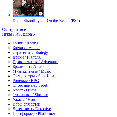
Death Stranding 2 – On the Beach (PS5)
Смотреть все
Игры PlayStation 5
Гонки / Racing
Боевик / Action
Стратегии / Strategy
Драки / Fighting
Приключения / Adventure
Бродилки / Arcade
Музыкальные / Music
Симуляторы / Simulator
Ролевые / RPG
Спортивные / Sport
Квест / Quest
Стрелялки / Shooter
Ужасы / Horror
Игры для детей
Детективы / Detective
Платформер / Platformer