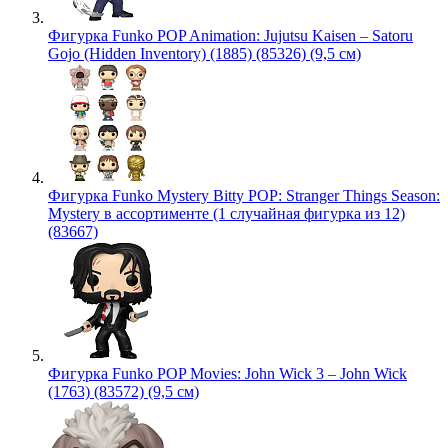
Фигурка Funko POP Animation: Jujutsu Kaisen – Satoru
Gojo (Hidden Inventory) (1885) (85326) (9,5 см)
Фигурка Funko Mystery Bitty POP: Stranger Things Season:
Mystery в ассортименте (1 случайная фигурка из 12)
(83667)
Фигурка Funko POP Movies: John Wick 3 – John Wick
(1763) (83572) (9,5 см)