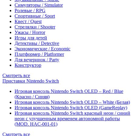
Симуляторы / Simulator
Ролевые / RPG
Спортивные / Sport
Квест / Quest
Стрелялки / Shooter
Ужасы / Horror
Игры для детей
Детективы / Detective
Экономические / Economic
Платформер / Platformer
Для вечеринок / Party
Конструктор
Смотреть все
Приставки Nintendo Switch
Игровая консоль Nintendo Switch OLED – Red / Blue
(Красно / Синяя)
Игровая консоль Nintendo Switch OLED – White (Белая)
Игровая консоль Nintendo Switch OLED (GameReplay)
Игровая консоль Nintendo Switch красный неон / синий
неон с улучшенным временем автономной работы
(MOD. HAC-001-01)
Смотреть все