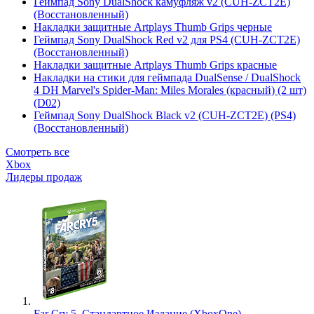
Геймпад Sony DualShock камуфляж v2 (CUH-ZCT2E)
(Восстановленный)
Накладки защитные Artplays Thumb Grips черные
Геймпад Sony DualShock Red v2 для PS4 (CUH-ZCT2E)
(Восстановленный)
Накладки защитные Artplays Thumb Grips красные
Накладки на стики для геймпада DualSense / DualShock
4 DH Marvel's Spider-Man: Miles Morales (красный) (2 шт)
(D02)
Геймпад Sony DualShock Black v2 (CUH-ZCT2E) (PS4)
(Восстановленный)
Смотреть все
Xbox
Лидеры продаж
Far Cry 5. Стандартное Издание (XboxOne)