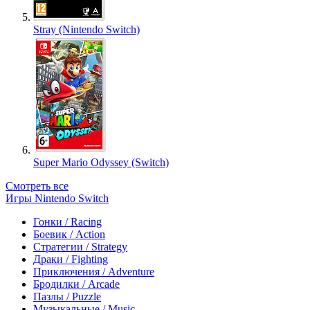
Stray (Nintendo Switch)
Super Mario Odyssey (Switch)
Смотреть все
Игры Nintendo Switch
Гонки / Racing
Боевик / Action
Стратегии / Strategy
Драки / Fighting
Приключения / Adventure
Бродилки / Arcade
Пазлы / Puzzle
Музыкальные / Music