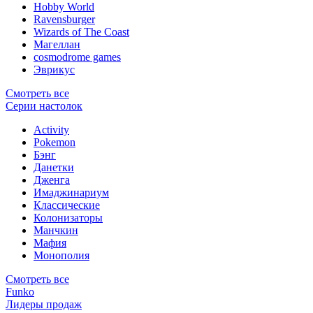
Hobby World
Ravensburger
Wizards of The Coast
Магеллан
сosmodrome games
Эврикус
Смотреть все
Серии настолок
Activity
Pokemon
Бэнг
Данетки
Дженга
Имаджинариум
Классические
Колонизаторы
Манчкин
Мафия
Монополия
Смотреть все
Funko
Лидеры продаж