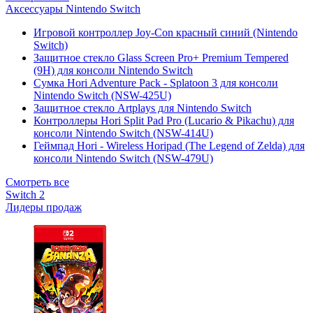
Аксессуары Nintendo Switch
Игровой контроллер Joy-Con красный синий (Nintendo
Switch)
Защитное стекло Glass Screen Pro+ Premium Tempered
(9H) для консоли Nintendo Switch
Сумка Hori Adventure Pack - Splatoon 3 для консоли
Nintendo Switch (NSW-425U)
Защитное стекло Artplays для Nintendo Switch
Контроллеры Hori Split Pad Pro (Lucario & Pikachu) для
консоли Nintendo Switch (NSW-414U)
Геймпад Hori - Wireless Horipad (The Legend of Zelda) для
консоли Nintendo Switch (NSW-479U)
Смотреть все
Switch 2
Лидеры продаж