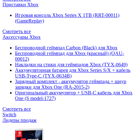
Приставки Xbox
Игровая консоль Xbox Series X 1TB (RRT-00011)
(GameReplay)
Смотреть все
Аксессуары Xbox
Беспроводной геймпад Carbon (Black) для Xbox
Беспроводной геймпад для Xbox (красный) (QAU-
00012)
Накладки на стики для геймпадов Xbox (TYX-0649)
Аккумуляторная батарея для Xbox Series S/X + кабель
USB-Type-C (TYX-0634B)
Зарядный комплект - аккумулятор геймпада + шнур
зарядки для Xbox One (RA-2015-2)
Оригинальный аккумулятор + USB-C кабель для Xbox
One (S model-1727)
Смотреть все
Switch
Лидеры продаж