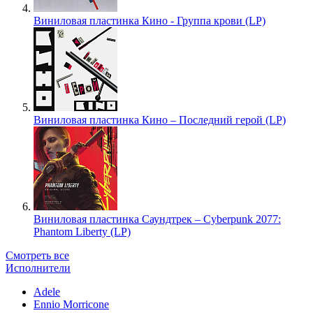
Виниловая пластинка Кино - Группа крови (LP)
Виниловая пластинка Кино – Последний герой (LP)
Виниловая пластинка Саундтрек – Cyberpunk 2077:
Phantom Liberty (LP)
Смотреть все
Исполнители
Adele
Ennio Morricone