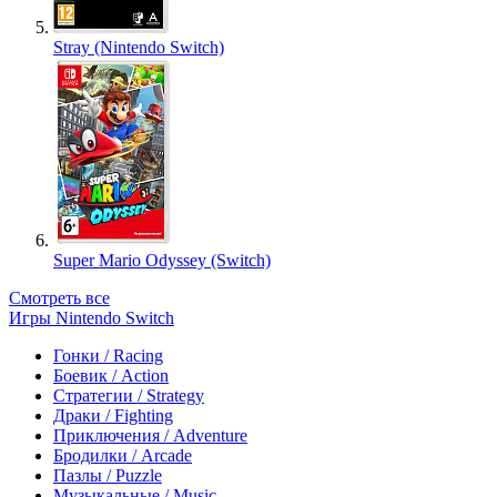
Stray (Nintendo Switch)
Super Mario Odyssey (Switch)
Смотреть все
Игры Nintendo Switch
Гонки / Racing
Боевик / Action
Стратегии / Strategy
Драки / Fighting
Приключения / Adventure
Бродилки / Arcade
Пазлы / Puzzle
Музыкальные / Music