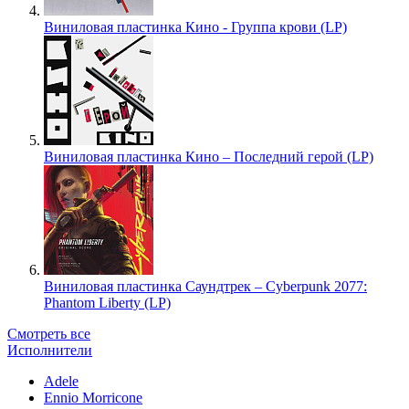
Виниловая пластинка Кино - Группа крови (LP)
Виниловая пластинка Кино – Последний герой (LP)
Виниловая пластинка Саундтрек – Cyberpunk 2077:
Phantom Liberty (LP)
Смотреть все
Исполнители
Adele
Ennio Morricone