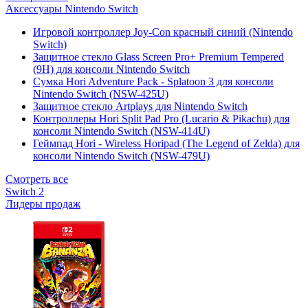
Аксессуары Nintendo Switch
Игровой контроллер Joy-Con красный синий (Nintendo
Switch)
Защитное стекло Glass Screen Pro+ Premium Tempered
(9H) для консоли Nintendo Switch
Сумка Hori Adventure Pack - Splatoon 3 для консоли
Nintendo Switch (NSW-425U)
Защитное стекло Artplays для Nintendo Switch
Контроллеры Hori Split Pad Pro (Lucario & Pikachu) для
консоли Nintendo Switch (NSW-414U)
Геймпад Hori - Wireless Horipad (The Legend of Zelda) для
консоли Nintendo Switch (NSW-479U)
Смотреть все
Switch 2
Лидеры продаж