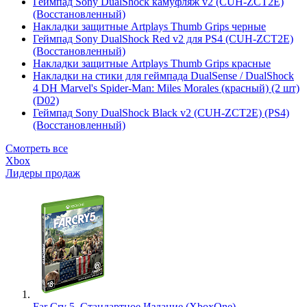
Геймпад Sony DualShock камуфляж v2 (CUH-ZCT2E)
(Восстановленный)
Накладки защитные Artplays Thumb Grips черные
Геймпад Sony DualShock Red v2 для PS4 (CUH-ZCT2E)
(Восстановленный)
Накладки защитные Artplays Thumb Grips красные
Накладки на стики для геймпада DualSense / DualShock
4 DH Marvel's Spider-Man: Miles Morales (красный) (2 шт)
(D02)
Геймпад Sony DualShock Black v2 (CUH-ZCT2E) (PS4)
(Восстановленный)
Смотреть все
Xbox
Лидеры продаж
Far Cry 5. Стандартное Издание (XboxOne)