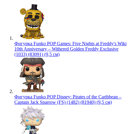
Фигурка Funko POP Games: Five Nights at Freddy's Wiki
10th Anniversary – Withered Golden Freddy Exclusive
(1033) (83091) (9,5 см)
Фигурка Funko POP Disney: Pirates of the Caribbean –
Captain Jack Sparrow (FS) (1482) (81940) (9,5 см)