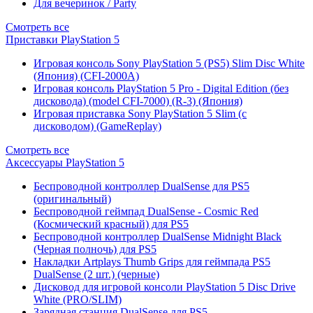
Для вечеринок / Party
Смотреть все
Приставки PlayStation 5
Игровая консоль Sony PlayStation 5 (PS5) Slim Disc White
(Япония) (CFI-2000A)
Игровая консоль PlayStation 5 Pro - Digital Edition (без
дисковода) (model CFI-7000) (R-3) (Япония)
Игровая приставка Sony PlayStation 5 Slim (с
дисководом) (GameReplay)
Смотреть все
Аксессуары PlayStation 5
Беспроводной контроллер DualSense для PS5
(оригинальный)
Беспроводной геймпад DualSense - Cosmic Red
(Космический красный) для PS5
Беспроводной контроллер DualSense Midnight Black
(Черная полночь) для PS5
Накладки Artplays Thumb Grips для геймпада PS5
DualSense (2 шт.) (черные)
Дисковод для игровой консоли PlayStation 5 Disc Drive
White (PRO/SLIM)
Зарядная станция DualSense для PS5