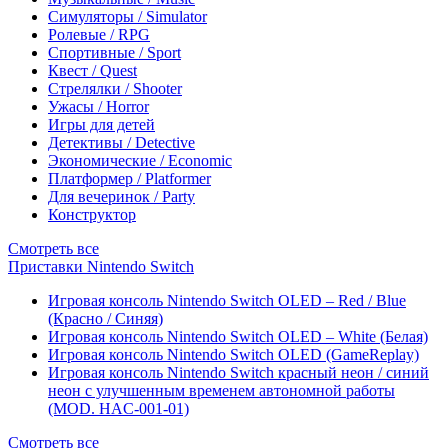
Симуляторы / Simulator
Ролевые / RPG
Спортивные / Sport
Квест / Quest
Стрелялки / Shooter
Ужасы / Horror
Игры для детей
Детективы / Detective
Экономические / Economic
Платформер / Platformer
Для вечеринок / Party
Конструктор
Смотреть все
Приставки Nintendo Switch
Игровая консоль Nintendo Switch OLED – Red / Blue
(Красно / Синяя)
Игровая консоль Nintendo Switch OLED – White (Белая)
Игровая консоль Nintendo Switch OLED (GameReplay)
Игровая консоль Nintendo Switch красный неон / синий
неон с улучшенным временем автономной работы
(MOD. HAC-001-01)
Смотреть все