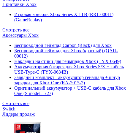
Приставки Xbox
Игровая консоль Xbox Series X 1TB (RRT-00011)
(GameReplay)
Смотреть все
Аксессуары Xbox
Беспроводной геймпад Carbon (Black) для Xbox
Беспроводной геймпад для Xbox (красный) (QAU-
00012)
Накладки на стики для геймпадов Xbox (TYX-0649)
Аккумуляторная батарея для Xbox Series S/X + кабель
USB-Type-C (TYX-0634B)
Зарядный комплект - аккумулятор геймпада + шнур
зарядки для Xbox One (RA-2015-2)
Оригинальный аккумулятор + USB-C кабель для Xbox
One (S model-1727)
Смотреть все
Switch
Лидеры продаж