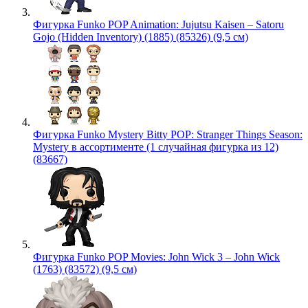
Фигурка Funko POP Animation: Jujutsu Kaisen – Satoru
Gojo (Hidden Inventory) (1885) (85326) (9,5 см)
Фигурка Funko Mystery Bitty POP: Stranger Things Season:
Mystery в ассортименте (1 случайная фигурка из 12)
(83667)
Фигурка Funko POP Movies: John Wick 3 – John Wick
(1763) (83572) (9,5 см)