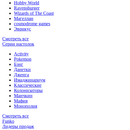
Hobby World
Ravensburger
Wizards of The Coast
Магеллан
сosmodrome games
Эврикус
Смотреть все
Серии настолок
Activity
Pokemon
Бэнг
Данетки
Дженга
Имаджинариум
Классические
Колонизаторы
Манчкин
Мафия
Монополия
Смотреть все
Funko
Лидеры продаж