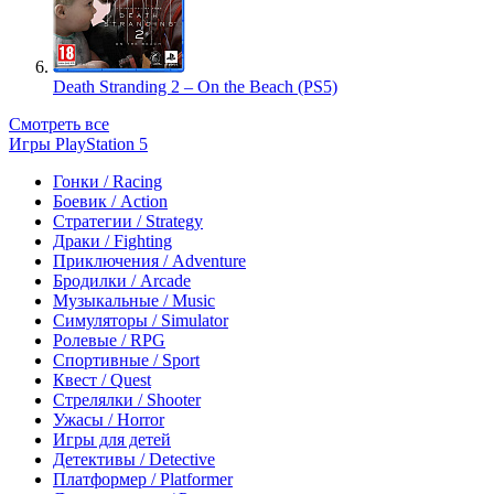
Death Stranding 2 – On the Beach (PS5)
Смотреть все
Игры PlayStation 5
Гонки / Racing
Боевик / Action
Стратегии / Strategy
Драки / Fighting
Приключения / Adventure
Бродилки / Arcade
Музыкальные / Music
Симуляторы / Simulator
Ролевые / RPG
Спортивные / Sport
Квест / Quest
Стрелялки / Shooter
Ужасы / Horror
Игры для детей
Детективы / Detective
Платформер / Platformer