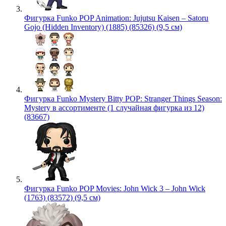
Фигурка Funko POP Animation: Jujutsu Kaisen – Satoru
Gojo (Hidden Inventory) (1885) (85326) (9,5 см)
Фигурка Funko Mystery Bitty POP: Stranger Things Season:
Mystery в ассортименте (1 случайная фигурка из 12)
(83667)
Фигурка Funko POP Movies: John Wick 3 – John Wick
(1763) (83572) (9,5 см)