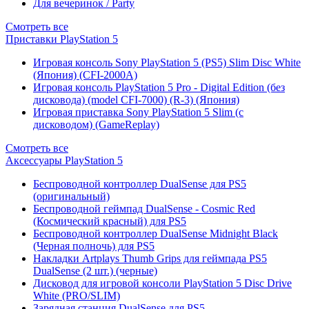
Для вечеринок / Party
Смотреть все
Приставки PlayStation 5
Игровая консоль Sony PlayStation 5 (PS5) Slim Disc White
(Япония) (CFI-2000A)
Игровая консоль PlayStation 5 Pro - Digital Edition (без
дисковода) (model CFI-7000) (R-3) (Япония)
Игровая приставка Sony PlayStation 5 Slim (с
дисководом) (GameReplay)
Смотреть все
Аксессуары PlayStation 5
Беспроводной контроллер DualSense для PS5
(оригинальный)
Беспроводной геймпад DualSense - Cosmic Red
(Космический красный) для PS5
Беспроводной контроллер DualSense Midnight Black
(Черная полночь) для PS5
Накладки Artplays Thumb Grips для геймпада PS5
DualSense (2 шт.) (черные)
Дисковод для игровой консоли PlayStation 5 Disc Drive
White (PRO/SLIM)
Зарядная станция DualSense для PS5