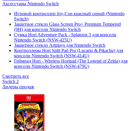
Аксессуары Nintendo Switch
Игровой контроллер Joy-Con красный синий (Nintendo
Switch)
Защитное стекло Glass Screen Pro+ Premium Tempered
(9H) для консоли Nintendo Switch
Сумка Hori Adventure Pack - Splatoon 3 для консоли
Nintendo Switch (NSW-425U)
Защитное стекло Artplays для Nintendo Switch
Контроллеры Hori Split Pad Pro (Lucario & Pikachu) для
консоли Nintendo Switch (NSW-414U)
Геймпад Hori - Wireless Horipad (The Legend of Zelda) для
консоли Nintendo Switch (NSW-479U)
Смотреть все
Switch 2
Лидеры продаж