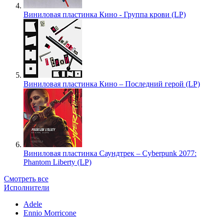
Виниловая пластинка Кино - Группа крови (LP)
Виниловая пластинка Кино – Последний герой (LP)
Виниловая пластинка Саундтрек – Cyberpunk 2077:
Phantom Liberty (LP)
Смотреть все
Исполнители
Adele
Ennio Morricone