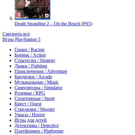
Death Stranding 2 – On the Beach (PS5)
Смотреть все
Игры PlayStation 5
Гонки / Racing
Боевик / Action
Стратегии / Strategy
Драки / Fighting
Приключения / Adventure
Бродилки / Arcade
Музыкальные / Music
Симуляторы / Simulator
Ролевые / RPG
Спортивные / Sport
Квест / Quest
Стрелялки / Shooter
Ужасы / Horror
Игры для детей
Детективы / Detective
Платформер / Platformer