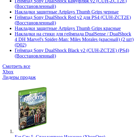
Геймпад Sony DualShock камуфляж v2 (CUH-ZCT2E)
(Восстановленный)
Накладки защитные Artplays Thumb Grips черные
Геймпад Sony DualShock Red v2 для PS4 (CUH-ZCT2E)
(Восстановленный)
Накладки защитные Artplays Thumb Grips красные
Накладки на стики для геймпада DualSense / DualShock
4 DH Marvel's Spider-Man: Miles Morales (красный) (2 шт)
(D02)
Геймпад Sony DualShock Black v2 (CUH-ZCT2E) (PS4)
(Восстановленный)
Смотреть все
Xbox
Лидеры продаж
Far Cry 5. Стандартное Издание (XboxOne)