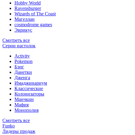
Hobby World
Ravensburger
Wizards of The Coast
Магеллан
сosmodrome games
Эврикус
Смотреть все
Серии настолок
Activity
Pokemon
Бэнг
Данетки
Дженга
Имаджинариум
Классические
Колонизаторы
Манчкин
Мафия
Монополия
Смотреть все
Funko
Лидеры продаж