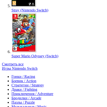
Stray (Nintendo Switch)
Super Mario Odyssey (Switch)
Смотреть все
Игры Nintendo Switch
Гонки / Racing
Боевик / Action
Стратегии / Strategy
Драки / Fighting
Приключения / Adventure
Бродилки / Arcade
Пазлы / Puzzle
Музыкальные / Music