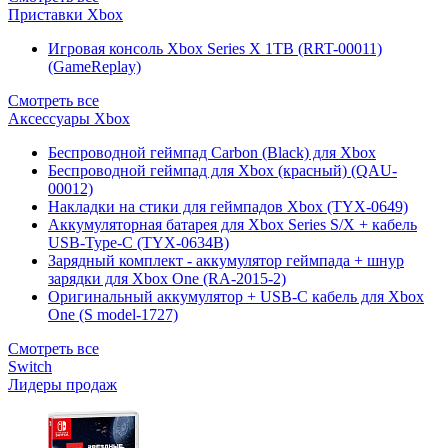
Приставки Xbox
Игровая консоль Xbox Series X 1TB (RRT-00011)
(GameReplay)
Смотреть все
Аксессуары Xbox
Беспроводной геймпад Carbon (Black) для Xbox
Беспроводной геймпад для Xbox (красный) (QAU-
00012)
Накладки на стики для геймпадов Xbox (TYX-0649)
Аккумуляторная батарея для Xbox Series S/X + кабель
USB-Type-C (TYX-0634B)
Зарядный комплект - аккумулятор геймпада + шнур
зарядки для Xbox One (RA-2015-2)
Оригинальный аккумулятор + USB-C кабель для Xbox
One (S model-1727)
Смотреть все
Switch
Лидеры продаж