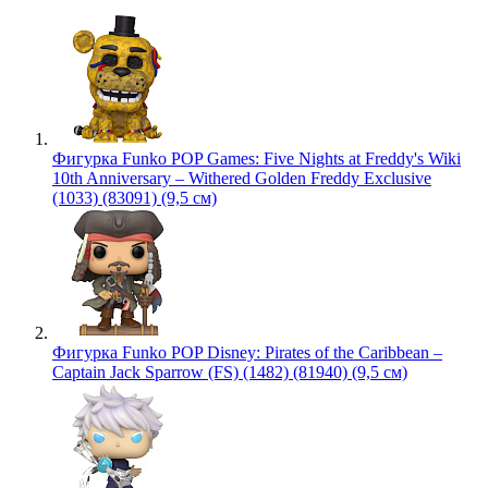
Фигурка Funko POP Games: Five Nights at Freddy's Wiki
10th Anniversary – Withered Golden Freddy Exclusive
(1033) (83091) (9,5 см)
Фигурка Funko POP Disney: Pirates of the Caribbean –
Captain Jack Sparrow (FS) (1482) (81940) (9,5 см)