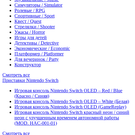
Симуляторы / Simulator
Ролевые / RPG
Спортивные / Sport
Квест / Quest
Стрелялки / Shooter
Ужасы / Horror
Игры для детей
Детективы / Detective
Экономические / Economic
Платформер / Platformer
Для вечеринок / Party
Конструктор
Смотреть все
Приставки Nintendo Switch
Игровая консоль Nintendo Switch OLED – Red / Blue
(Красно / Синяя)
Игровая консоль Nintendo Switch OLED – White (Белая)
Игровая консоль Nintendo Switch OLED (GameReplay)
Игровая консоль Nintendo Switch красный неон / синий
неон с улучшенным временем автономной работы
(MOD. HAC-001-01)
Смотреть все