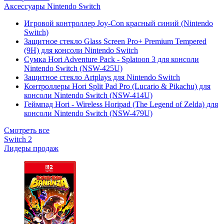
Аксессуары Nintendo Switch
Игровой контроллер Joy-Con красный синий (Nintendo
Switch)
Защитное стекло Glass Screen Pro+ Premium Tempered
(9H) для консоли Nintendo Switch
Сумка Hori Adventure Pack - Splatoon 3 для консоли
Nintendo Switch (NSW-425U)
Защитное стекло Artplays для Nintendo Switch
Контроллеры Hori Split Pad Pro (Lucario & Pikachu) для
консоли Nintendo Switch (NSW-414U)
Геймпад Hori - Wireless Horipad (The Legend of Zelda) для
консоли Nintendo Switch (NSW-479U)
Смотреть все
Switch 2
Лидеры продаж