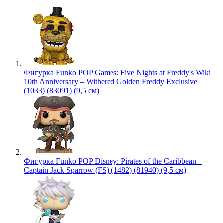
Фигурка Funko POP Games: Five Nights at Freddy's Wiki
10th Anniversary – Withered Golden Freddy Exclusive
(1033) (83091) (9,5 см)
Фигурка Funko POP Disney: Pirates of the Caribbean –
Captain Jack Sparrow (FS) (1482) (81940) (9,5 см)