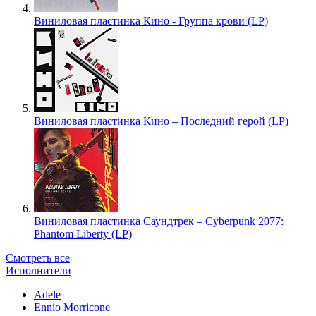
Виниловая пластинка Кино - Группа крови (LP)
Виниловая пластинка Кино – Последний герой (LP)
Виниловая пластинка Саундтрек – Cyberpunk 2077:
Phantom Liberty (LP)
Смотреть все
Исполнители
Adele
Ennio Morricone