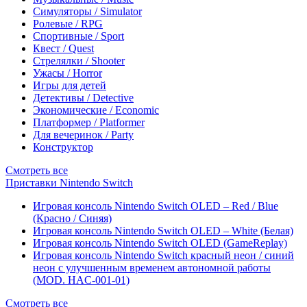
Симуляторы / Simulator
Ролевые / RPG
Спортивные / Sport
Квест / Quest
Стрелялки / Shooter
Ужасы / Horror
Игры для детей
Детективы / Detective
Экономические / Economic
Платформер / Platformer
Для вечеринок / Party
Конструктор
Смотреть все
Приставки Nintendo Switch
Игровая консоль Nintendo Switch OLED – Red / Blue
(Красно / Синяя)
Игровая консоль Nintendo Switch OLED – White (Белая)
Игровая консоль Nintendo Switch OLED (GameReplay)
Игровая консоль Nintendo Switch красный неон / синий
неон с улучшенным временем автономной работы
(MOD. HAC-001-01)
Смотреть все