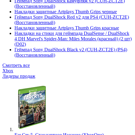
Геймпад Sony DualShock камуфляж v2 (CUH-ZCT2E)
(Восстановленный)
Накладки защитные Artplays Thumb Grips черные
Геймпад Sony DualShock Red v2 для PS4 (CUH-ZCT2E)
(Восстановленный)
Накладки защитные Artplays Thumb Grips красные
Накладки на стики для геймпада DualSense / DualShock
4 DH Marvel's Spider-Man: Miles Morales (красный) (2 шт)
(D02)
Геймпад Sony DualShock Black v2 (CUH-ZCT2E) (PS4)
(Восстановленный)
Смотреть все
Xbox
Лидеры продаж
Far Cry 5. Стандартное Издание (XboxOne)