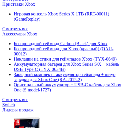
Приставки Xbox
Игровая консоль Xbox Series X 1TB (RRT-00011)
(GameReplay)
Смотреть все
Аксессуары Xbox
Беспроводной геймпад Carbon (Black) для Xbox
Беспроводной геймпад для Xbox (красный) (QAU-
00012)
Накладки на стики для геймпадов Xbox (TYX-0649)
Аккумуляторная батарея для Xbox Series S/X + кабель
USB-Type-C (TYX-0634B)
Зарядный комплект - аккумулятор геймпада + шнур
зарядки для Xbox One (RA-2015-2)
Оригинальный аккумулятор + USB-C кабель для Xbox
One (S model-1727)
Смотреть все
Switch
Лидеры продаж