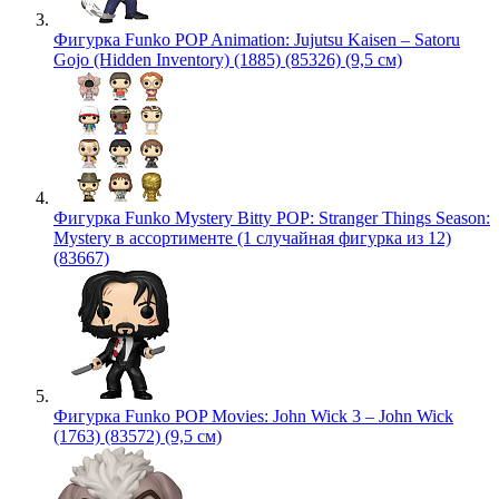
Фигурка Funko POP Animation: Jujutsu Kaisen – Satoru
Gojo (Hidden Inventory) (1885) (85326) (9,5 см)
Фигурка Funko Mystery Bitty POP: Stranger Things Season:
Mystery в ассортименте (1 случайная фигурка из 12)
(83667)
Фигурка Funko POP Movies: John Wick 3 – John Wick
(1763) (83572) (9,5 см)