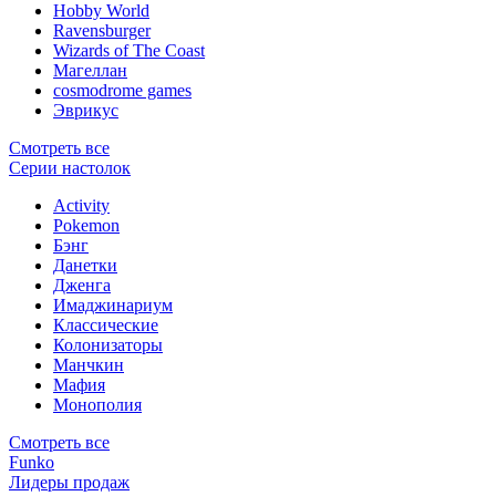
Hobby World
Ravensburger
Wizards of The Coast
Магеллан
сosmodrome games
Эврикус
Смотреть все
Серии настолок
Activity
Pokemon
Бэнг
Данетки
Дженга
Имаджинариум
Классические
Колонизаторы
Манчкин
Мафия
Монополия
Смотреть все
Funko
Лидеры продаж