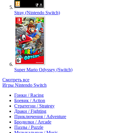
Stray (Nintendo Switch)
Super Mario Odyssey (Switch)
Смотреть все
Игры Nintendo Switch
Гонки / Racing
Боевик / Action
Стратегии / Strategy
Драки / Fighting
Приключения / Adventure
Бродилки / Arcade
Пазлы / Puzzle
Музыкальные / Music