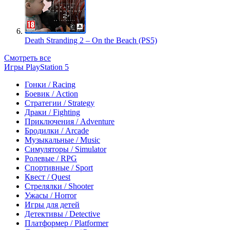
Death Stranding 2 – On the Beach (PS5)
Смотреть все
Игры PlayStation 5
Гонки / Racing
Боевик / Action
Стратегии / Strategy
Драки / Fighting
Приключения / Adventure
Бродилки / Arcade
Музыкальные / Music
Симуляторы / Simulator
Ролевые / RPG
Спортивные / Sport
Квест / Quest
Стрелялки / Shooter
Ужасы / Horror
Игры для детей
Детективы / Detective
Платформер / Platformer