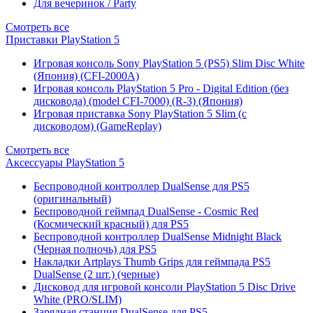
Для вечеринок / Party
Смотреть все
Приставки PlayStation 5
Игровая консоль Sony PlayStation 5 (PS5) Slim Disc White
(Япония) (CFI-2000A)
Игровая консоль PlayStation 5 Pro - Digital Edition (без
дисковода) (model CFI-7000) (R-3) (Япония)
Игровая приставка Sony PlayStation 5 Slim (с
дисководом) (GameReplay)
Смотреть все
Аксессуары PlayStation 5
Беспроводной контроллер DualSense для PS5
(оригинальный)
Беспроводной геймпад DualSense - Cosmic Red
(Космический красный) для PS5
Беспроводной контроллер DualSense Midnight Black
(Черная полночь) для PS5
Накладки Artplays Thumb Grips для геймпада PS5
DualSense (2 шт.) (черные)
Дисковод для игровой консоли PlayStation 5 Disc Drive
White (PRO/SLIM)
Зарядная станция DualSense для PS5