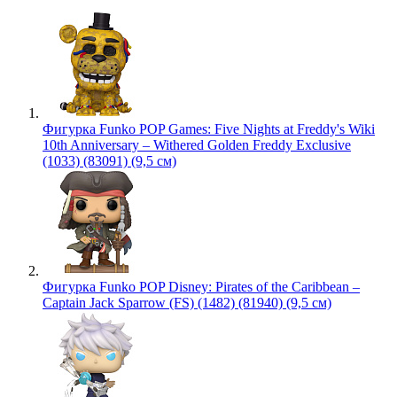
Фигурка Funko POP Games: Five Nights at Freddy's Wiki
10th Anniversary – Withered Golden Freddy Exclusive
(1033) (83091) (9,5 см)
Фигурка Funko POP Disney: Pirates of the Caribbean –
Captain Jack Sparrow (FS) (1482) (81940) (9,5 см)