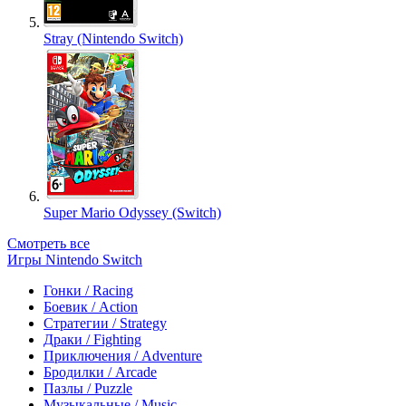
Stray (Nintendo Switch)
Super Mario Odyssey (Switch)
Смотреть все
Игры Nintendo Switch
Гонки / Racing
Боевик / Action
Стратегии / Strategy
Драки / Fighting
Приключения / Adventure
Бродилки / Arcade
Пазлы / Puzzle
Музыкальные / Music