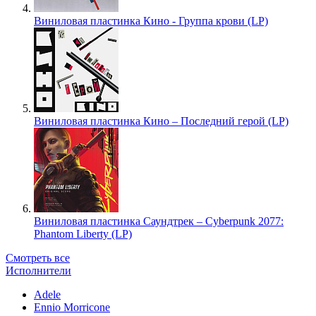
Виниловая пластинка Кино - Группа крови (LP)
Виниловая пластинка Кино – Последний герой (LP)
Виниловая пластинка Саундтрек – Cyberpunk 2077:
Phantom Liberty (LP)
Смотреть все
Исполнители
Adele
Ennio Morricone