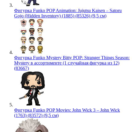
Фигурка Funko POP Animation: Jujutsu Kaisen – Satoru
Gojo (Hidden Inventory) (1885) (85326) (9,5 см)
Фигурка Funko Mystery Bitty POP: Stranger Things Season:
Mystery в ассортименте (1 случайная фигурка из 12)
(83667)
Фигурка Funko POP Movies: John Wick 3 – John Wick
(1763) (83572) (9,5 см)