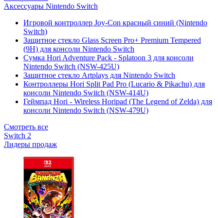
Аксессуары Nintendo Switch
Игровой контроллер Joy-Con красный синий (Nintendo
Switch)
Защитное стекло Glass Screen Pro+ Premium Tempered
(9H) для консоли Nintendo Switch
Сумка Hori Adventure Pack - Splatoon 3 для консоли
Nintendo Switch (NSW-425U)
Защитное стекло Artplays для Nintendo Switch
Контроллеры Hori Split Pad Pro (Lucario & Pikachu) для
консоли Nintendo Switch (NSW-414U)
Геймпад Hori - Wireless Horipad (The Legend of Zelda) для
консоли Nintendo Switch (NSW-479U)
Смотреть все
Switch 2
Лидеры продаж