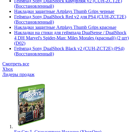
Геймпад Sony DualShock камуфляж v2 (CUH-ZCT2E)
(Восстановленный)
Накладки защитные Artplays Thumb Grips черные
Геймпад Sony DualShock Red v2 для PS4 (CUH-ZCT2E)
(Восстановленный)
Накладки защитные Artplays Thumb Grips красные
Накладки на стики для геймпада DualSense / DualShock
4 DH Marvel's Spider-Man: Miles Morales (красный) (2 шт)
(D02)
Геймпад Sony DualShock Black v2 (CUH-ZCT2E) (PS4)
(Восстановленный)
Смотреть все
Xbox
Лидеры продаж
Far Cry 5. Стандартное Издание (XboxOne)