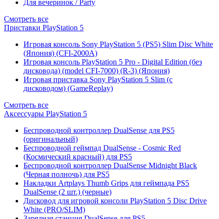
Для вечеринок / Party
Смотреть все
Приставки PlayStation 5
Игровая консоль Sony PlayStation 5 (PS5) Slim Disc White
(Япония) (CFI-2000A)
Игровая консоль PlayStation 5 Pro - Digital Edition (без
дисковода) (model CFI-7000) (R-3) (Япония)
Игровая приставка Sony PlayStation 5 Slim (с
дисководом) (GameReplay)
Смотреть все
Аксессуары PlayStation 5
Беспроводной контроллер DualSense для PS5
(оригинальный)
Беспроводной геймпад DualSense - Cosmic Red
(Космический красный) для PS5
Беспроводной контроллер DualSense Midnight Black
(Черная полночь) для PS5
Накладки Artplays Thumb Grips для геймпада PS5
DualSense (2 шт.) (черные)
Дисковод для игровой консоли PlayStation 5 Disc Drive
White (PRO/SLIM)
Зарядная станция DualSense для PS5