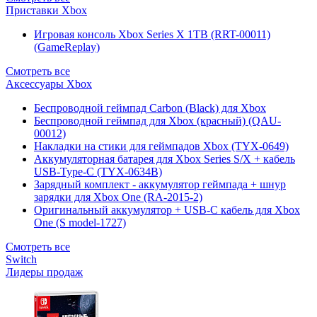
Приставки Xbox
Игровая консоль Xbox Series X 1TB (RRT-00011)
(GameReplay)
Смотреть все
Аксессуары Xbox
Беспроводной геймпад Carbon (Black) для Xbox
Беспроводной геймпад для Xbox (красный) (QAU-
00012)
Накладки на стики для геймпадов Xbox (TYX-0649)
Аккумуляторная батарея для Xbox Series S/X + кабель
USB-Type-C (TYX-0634B)
Зарядный комплект - аккумулятор геймпада + шнур
зарядки для Xbox One (RA-2015-2)
Оригинальный аккумулятор + USB-C кабель для Xbox
One (S model-1727)
Смотреть все
Switch
Лидеры продаж