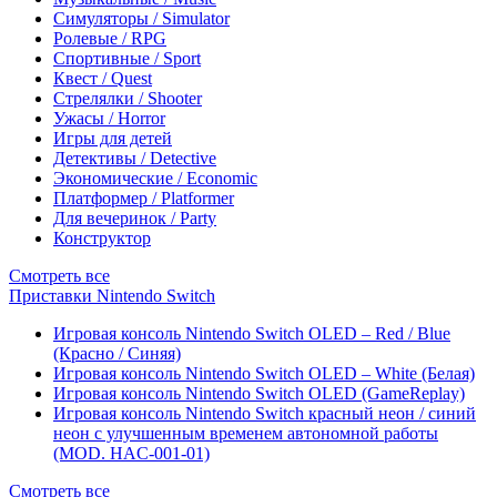
Симуляторы / Simulator
Ролевые / RPG
Спортивные / Sport
Квест / Quest
Стрелялки / Shooter
Ужасы / Horror
Игры для детей
Детективы / Detective
Экономические / Economic
Платформер / Platformer
Для вечеринок / Party
Конструктор
Смотреть все
Приставки Nintendo Switch
Игровая консоль Nintendo Switch OLED – Red / Blue
(Красно / Синяя)
Игровая консоль Nintendo Switch OLED – White (Белая)
Игровая консоль Nintendo Switch OLED (GameReplay)
Игровая консоль Nintendo Switch красный неон / синий
неон с улучшенным временем автономной работы
(MOD. HAC-001-01)
Смотреть все