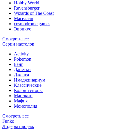
Hobby World
Ravensburger
Wizards of The Coast
Магеллан
сosmodrome games
Эврикус
Смотреть все
Серии настолок
Activity
Pokemon
Бэнг
Данетки
Дженга
Имаджинариум
Классические
Колонизаторы
Манчкин
Мафия
Монополия
Смотреть все
Funko
Лидеры продаж