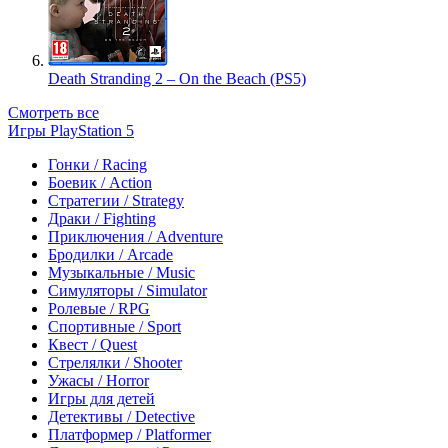
Death Stranding 2 – On the Beach (PS5)
Смотреть все
Игры PlayStation 5
Гонки / Racing
Боевик / Action
Стратегии / Strategy
Драки / Fighting
Приключения / Adventure
Бродилки / Arcade
Музыкальные / Music
Симуляторы / Simulator
Ролевые / RPG
Спортивные / Sport
Квест / Quest
Стрелялки / Shooter
Ужасы / Horror
Игры для детей
Детективы / Detective
Платформер / Platformer