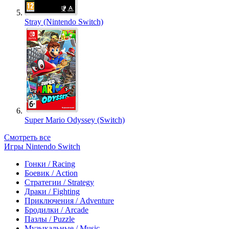
Stray (Nintendo Switch)
Super Mario Odyssey (Switch)
Смотреть все
Игры Nintendo Switch
Гонки / Racing
Боевик / Action
Стратегии / Strategy
Драки / Fighting
Приключения / Adventure
Бродилки / Arcade
Пазлы / Puzzle
Музыкальные / Music