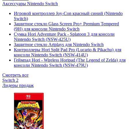
Аксессуары Nintendo Switch
Игровой контроллер Joy-Con красный синий (Nintendo
Switch)
Защитное стекло Glass Screen Pro+ Premium Tempered
(9H) для консоли Nintendo Switch
Сумка Hori Adventure Pack - Splatoon 3 для консоли
Nintendo Switch (NSW-425U)
Защитное стекло Artplays для Nintendo Switch
Контроллеры Hori Split Pad Pro (Lucario & Pikachu) для
консоли Nintendo Switch (NSW-414U)
Геймпад Hori - Wireless Horipad (The Legend of Zelda) для
консоли Nintendo Switch (NSW-479U)
Смотреть все
Switch 2
Лидеры продаж