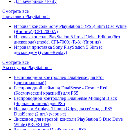
Для вечеринок / Party
Смотреть все
Приставки PlayStation 5
Игровая консоль Sony PlayStation 5 (PS5) Slim Disc White
(Япония) (CFI-2000A)
Игровая консоль PlayStation 5 Pro - Digital Edition (без
дисковода) (model CFI-7000) (R-3) (Япония)
Игровая приставка Sony PlayStation 5 Slim (с
дисководом) (GameReplay)
Смотреть все
Аксессуары PlayStation 5
Беспроводной контроллер DualSense для PS5
(оригинальный)
Беспроводной геймпад DualSense - Cosmic Red
(Космический красный) для PS5
Беспроводной контроллер DualSense Midnight Black
(Черная полночь) для PS5
Накладки Artplays Thumb Grips для геймпада PS5
DualSense (2 шт.) (черные)
Дисковод для игровой консоли PlayStation 5 Disc Drive
White (PRO/SLIM)
Зарядная станция DualSense для PS5