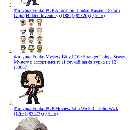
Фигурка Funko POP Animation: Jujutsu Kaisen – Satoru
Gojo (Hidden Inventory) (1885) (85326) (9,5 см)
Фигурка Funko Mystery Bitty POP: Stranger Things Season:
Mystery в ассортименте (1 случайная фигурка из 12)
(83667)
Фигурка Funko POP Movies: John Wick 3 – John Wick
(1763) (83572) (9,5 см)