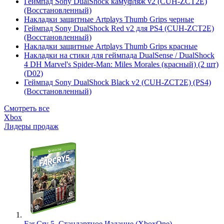
Геймпад Sony DualShock камуфляж v2 (CUH-ZCT2E)
(Восстановленный)
Накладки защитные Artplays Thumb Grips черные
Геймпад Sony DualShock Red v2 для PS4 (CUH-ZCT2E)
(Восстановленный)
Накладки защитные Artplays Thumb Grips красные
Накладки на стики для геймпада DualSense / DualShock
4 DH Marvel's Spider-Man: Miles Morales (красный) (2 шт)
(D02)
Геймпад Sony DualShock Black v2 (CUH-ZCT2E) (PS4)
(Восстановленный)
Смотреть все
Xbox
Лидеры продаж
Far Cry 5. Стандартное Издание (XboxOne)