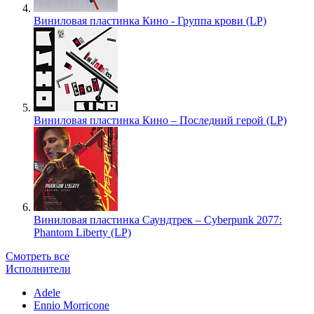
Виниловая пластинка Кино - Группа крови (LP)
Виниловая пластинка Кино – Последний герой (LP)
Виниловая пластинка Саундтрек – Cyberpunk 2077:
Phantom Liberty (LP)
Смотреть все
Исполнители
Adele
Ennio Morricone