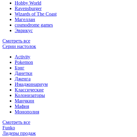
Hobby World
Ravensburger
Wizards of The Coast
Магеллан
сosmodrome games
Эврикус
Смотреть все
Серии настолок
Activity
Pokemon
Бэнг
Данетки
Дженга
Имаджинариум
Классические
Колонизаторы
Манчкин
Мафия
Монополия
Смотреть все
Funko
Лидеры продаж