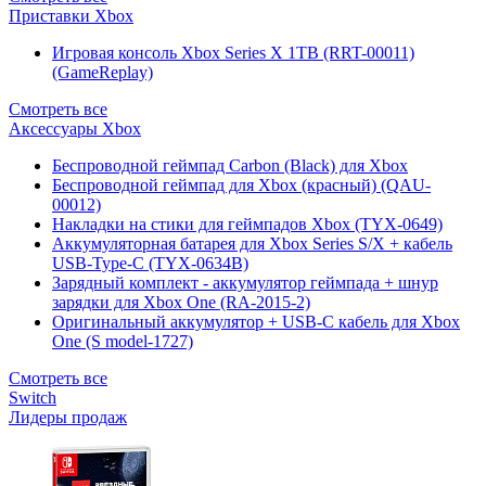
Приставки Xbox
Игровая консоль Xbox Series X 1TB (RRT-00011)
(GameReplay)
Смотреть все
Аксессуары Xbox
Беспроводной геймпад Carbon (Black) для Xbox
Беспроводной геймпад для Xbox (красный) (QAU-
00012)
Накладки на стики для геймпадов Xbox (TYX-0649)
Аккумуляторная батарея для Xbox Series S/X + кабель
USB-Type-C (TYX-0634B)
Зарядный комплект - аккумулятор геймпада + шнур
зарядки для Xbox One (RA-2015-2)
Оригинальный аккумулятор + USB-C кабель для Xbox
One (S model-1727)
Смотреть все
Switch
Лидеры продаж