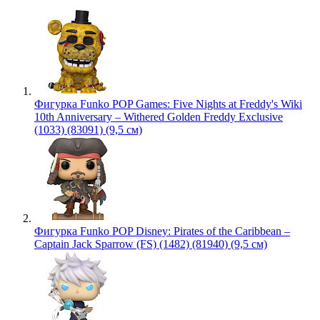
Фигурка Funko POP Games: Five Nights at Freddy's Wiki
10th Anniversary – Withered Golden Freddy Exclusive
(1033) (83091) (9,5 см)
Фигурка Funko POP Disney: Pirates of the Caribbean –
Captain Jack Sparrow (FS) (1482) (81940) (9,5 см)