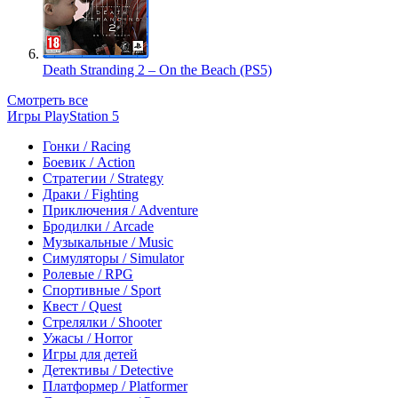
Death Stranding 2 – On the Beach (PS5)
Смотреть все
Игры PlayStation 5
Гонки / Racing
Боевик / Action
Стратегии / Strategy
Драки / Fighting
Приключения / Adventure
Бродилки / Arcade
Музыкальные / Music
Симуляторы / Simulator
Ролевые / RPG
Спортивные / Sport
Квест / Quest
Стрелялки / Shooter
Ужасы / Horror
Игры для детей
Детективы / Detective
Платформер / Platformer