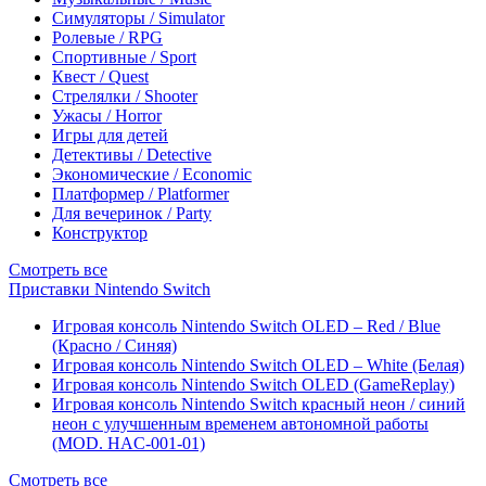
Симуляторы / Simulator
Ролевые / RPG
Спортивные / Sport
Квест / Quest
Стрелялки / Shooter
Ужасы / Horror
Игры для детей
Детективы / Detective
Экономические / Economic
Платформер / Platformer
Для вечеринок / Party
Конструктор
Смотреть все
Приставки Nintendo Switch
Игровая консоль Nintendo Switch OLED – Red / Blue
(Красно / Синяя)
Игровая консоль Nintendo Switch OLED – White (Белая)
Игровая консоль Nintendo Switch OLED (GameReplay)
Игровая консоль Nintendo Switch красный неон / синий
неон с улучшенным временем автономной работы
(MOD. HAC-001-01)
Смотреть все