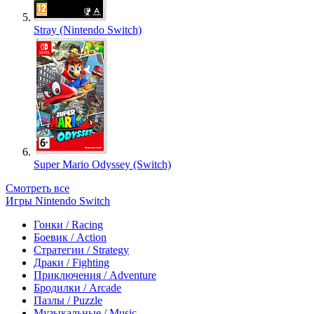
Stray (Nintendo Switch)
Super Mario Odyssey (Switch)
Смотреть все
Игры Nintendo Switch
Гонки / Racing
Боевик / Action
Стратегии / Strategy
Драки / Fighting
Приключения / Adventure
Бродилки / Arcade
Пазлы / Puzzle
Музыкальные / Music