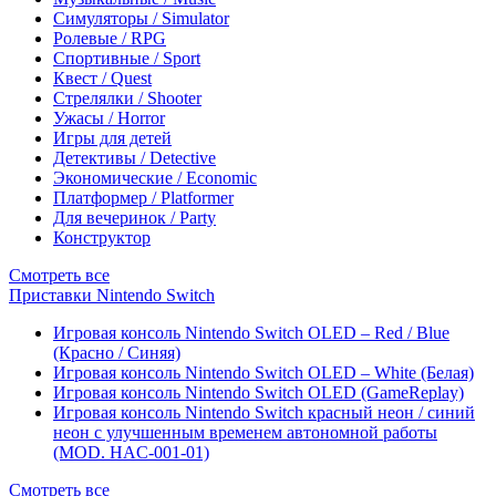
Симуляторы / Simulator
Ролевые / RPG
Спортивные / Sport
Квест / Quest
Стрелялки / Shooter
Ужасы / Horror
Игры для детей
Детективы / Detective
Экономические / Economic
Платформер / Platformer
Для вечеринок / Party
Конструктор
Смотреть все
Приставки Nintendo Switch
Игровая консоль Nintendo Switch OLED – Red / Blue
(Красно / Синяя)
Игровая консоль Nintendo Switch OLED – White (Белая)
Игровая консоль Nintendo Switch OLED (GameReplay)
Игровая консоль Nintendo Switch красный неон / синий
неон с улучшенным временем автономной работы
(MOD. HAC-001-01)
Смотреть все