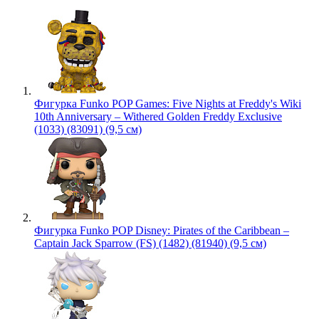
Фигурка Funko POP Games: Five Nights at Freddy's Wiki
10th Anniversary – Withered Golden Freddy Exclusive
(1033) (83091) (9,5 см)
Фигурка Funko POP Disney: Pirates of the Caribbean –
Captain Jack Sparrow (FS) (1482) (81940) (9,5 см)