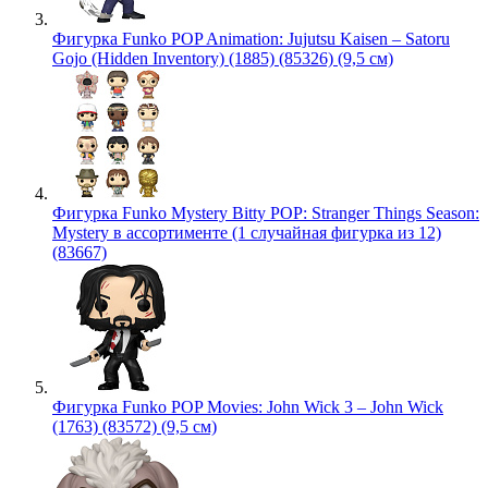
Фигурка Funko POP Animation: Jujutsu Kaisen – Satoru
Gojo (Hidden Inventory) (1885) (85326) (9,5 см)
Фигурка Funko Mystery Bitty POP: Stranger Things Season:
Mystery в ассортименте (1 случайная фигурка из 12)
(83667)
Фигурка Funko POP Movies: John Wick 3 – John Wick
(1763) (83572) (9,5 см)