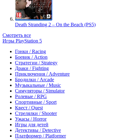
Death Stranding 2 – On the Beach (PS5)
Смотреть все
Игры PlayStation 5
Гонки / Racing
Боевик / Action
Стратегии / Strategy
Драки / Fighting
Приключения / Adventure
Бродилки / Arcade
Музыкальные / Music
Симуляторы / Simulator
Ролевые / RPG
Спортивные / Sport
Квест / Quest
Стрелялки / Shooter
Ужасы / Horror
Игры для детей
Детективы / Detective
Платформер / Platformer