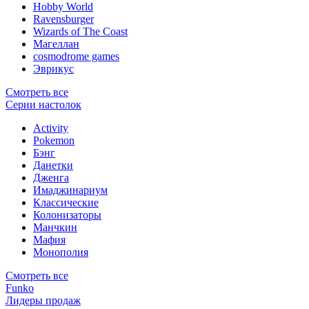
Hobby World
Ravensburger
Wizards of The Coast
Магеллан
сosmodrome games
Эврикус
Смотреть все
Серии настолок
Activity
Pokemon
Бэнг
Данетки
Дженга
Имаджинариум
Классические
Колонизаторы
Манчкин
Мафия
Монополия
Смотреть все
Funko
Лидеры продаж