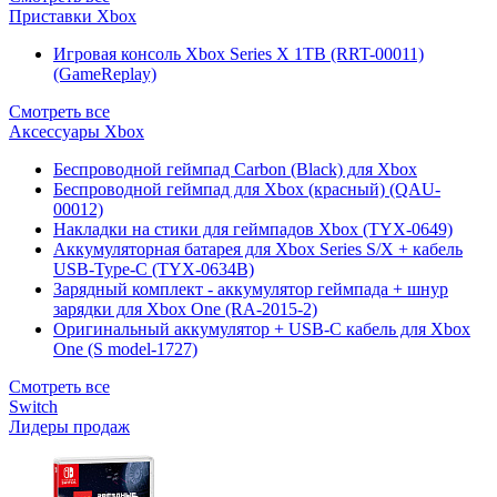
Приставки Xbox
Игровая консоль Xbox Series X 1TB (RRT-00011)
(GameReplay)
Смотреть все
Аксессуары Xbox
Беспроводной геймпад Carbon (Black) для Xbox
Беспроводной геймпад для Xbox (красный) (QAU-
00012)
Накладки на стики для геймпадов Xbox (TYX-0649)
Аккумуляторная батарея для Xbox Series S/X + кабель
USB-Type-C (TYX-0634B)
Зарядный комплект - аккумулятор геймпада + шнур
зарядки для Xbox One (RA-2015-2)
Оригинальный аккумулятор + USB-C кабель для Xbox
One (S model-1727)
Смотреть все
Switch
Лидеры продаж