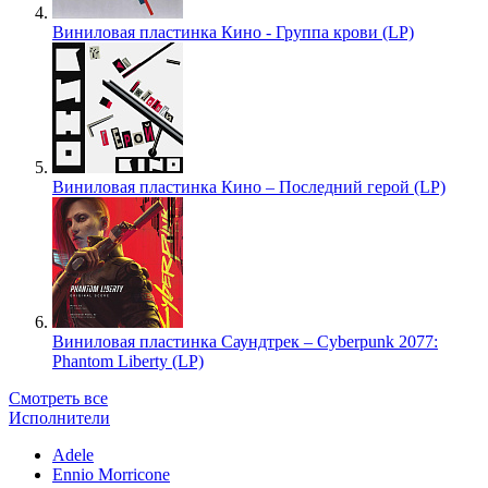
Виниловая пластинка Кино - Группа крови (LP)
Виниловая пластинка Кино – Последний герой (LP)
Виниловая пластинка Саундтрек – Cyberpunk 2077:
Phantom Liberty (LP)
Смотреть все
Исполнители
Adele
Ennio Morricone