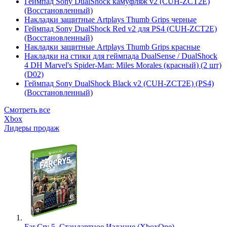
Геймпад Sony DualShock камуфляж v2 (CUH-ZCT2E)
(Восстановленный)
Накладки защитные Artplays Thumb Grips черные
Геймпад Sony DualShock Red v2 для PS4 (CUH-ZCT2E)
(Восстановленный)
Накладки защитные Artplays Thumb Grips красные
Накладки на стики для геймпада DualSense / DualShock
4 DH Marvel's Spider-Man: Miles Morales (красный) (2 шт)
(D02)
Геймпад Sony DualShock Black v2 (CUH-ZCT2E) (PS4)
(Восстановленный)
Смотреть все
Xbox
Лидеры продаж
Far Cry 5. Стандартное Издание (XboxOne)