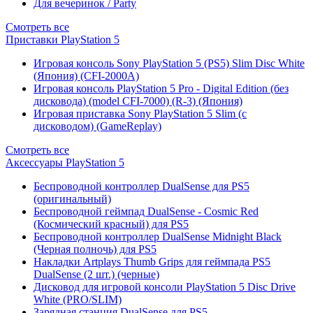
Для вечеринок / Party
Смотреть все
Приставки PlayStation 5
Игровая консоль Sony PlayStation 5 (PS5) Slim Disc White
(Япония) (CFI-2000A)
Игровая консоль PlayStation 5 Pro - Digital Edition (без
дисковода) (model CFI-7000) (R-3) (Япония)
Игровая приставка Sony PlayStation 5 Slim (с
дисководом) (GameReplay)
Смотреть все
Аксессуары PlayStation 5
Беспроводной контроллер DualSense для PS5
(оригинальный)
Беспроводной геймпад DualSense - Cosmic Red
(Космический красный) для PS5
Беспроводной контроллер DualSense Midnight Black
(Черная полночь) для PS5
Накладки Artplays Thumb Grips для геймпада PS5
DualSense (2 шт.) (черные)
Дисковод для игровой консоли PlayStation 5 Disc Drive
White (PRO/SLIM)
Зарядная станция DualSense для PS5