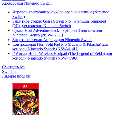
Аксессуары Nintendo Switch
Игровой контроллер Joy-Con красный синий (Nintendo
Switch)
Защитное стекло Glass Screen Pro+ Premium Tempered
(9H) для консоли Nintendo Switch
Сумка Hori Adventure Pack - Splatoon 3 для консоли
Nintendo Switch (NSW-425U)
Защитное стекло Artplays для Nintendo Switch
Контроллеры Hori Split Pad Pro (Lucario & Pikachu) для
консоли Nintendo Switch (NSW-414U)
Геймпад Hori - Wireless Horipad (The Legend of Zelda) для
консоли Nintendo Switch (NSW-479U)
Смотреть все
Switch 2
Лидеры продаж