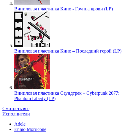
Виниловая пластинка Кино - Группа крови (LP)
Виниловая пластинка Кино – Последний герой (LP)
Виниловая пластинка Саундтрек – Cyberpunk 2077:
Phantom Liberty (LP)
Смотреть все
Исполнители
Adele
Ennio Morricone