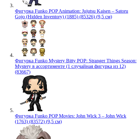
Фигурка Funko POP Animation: Jujutsu Kaisen – Satoru
Gojo (Hidden Inventory) (1885) (85326) (9,5 см)
Фигурка Funko Mystery Bitty POP: Stranger Things Season:
Mystery в ассортименте (1 случайная фигурка из 12)
(83667)
Фигурка Funko POP Movies: John Wick 3 – John Wick
(1763) (83572) (9,5 см)