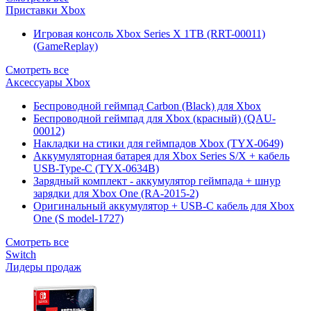
Приставки Xbox
Игровая консоль Xbox Series X 1TB (RRT-00011)
(GameReplay)
Смотреть все
Аксессуары Xbox
Беспроводной геймпад Carbon (Black) для Xbox
Беспроводной геймпад для Xbox (красный) (QAU-
00012)
Накладки на стики для геймпадов Xbox (TYX-0649)
Аккумуляторная батарея для Xbox Series S/X + кабель
USB-Type-C (TYX-0634B)
Зарядный комплект - аккумулятор геймпада + шнур
зарядки для Xbox One (RA-2015-2)
Оригинальный аккумулятор + USB-C кабель для Xbox
One (S model-1727)
Смотреть все
Switch
Лидеры продаж