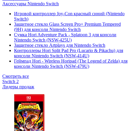
Аксессуары Nintendo Switch
Игровой контроллер Joy-Con красный синий (Nintendo
Switch)
Защитное стекло Glass Screen Pro+ Premium Tempered
(9H) для консоли Nintendo Switch
Сумка Hori Adventure Pack - Splatoon 3 для консоли
Nintendo Switch (NSW-425U)
Защитное стекло Artplays для Nintendo Switch
Контроллеры Hori Split Pad Pro (Lucario & Pikachu) для
консоли Nintendo Switch (NSW-414U)
Геймпад Hori - Wireless Horipad (The Legend of Zelda) для
консоли Nintendo Switch (NSW-479U)
Смотреть все
Switch 2
Лидеры продаж