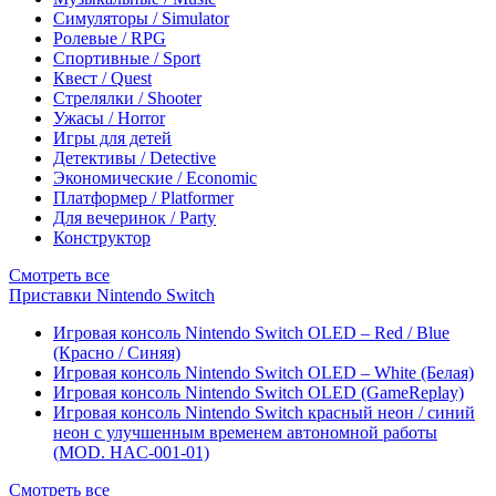
Симуляторы / Simulator
Ролевые / RPG
Спортивные / Sport
Квест / Quest
Стрелялки / Shooter
Ужасы / Horror
Игры для детей
Детективы / Detective
Экономические / Economic
Платформер / Platformer
Для вечеринок / Party
Конструктор
Смотреть все
Приставки Nintendo Switch
Игровая консоль Nintendo Switch OLED – Red / Blue
(Красно / Синяя)
Игровая консоль Nintendo Switch OLED – White (Белая)
Игровая консоль Nintendo Switch OLED (GameReplay)
Игровая консоль Nintendo Switch красный неон / синий
неон с улучшенным временем автономной работы
(MOD. HAC-001-01)
Смотреть все