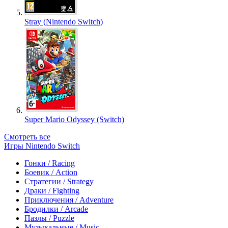
Stray (Nintendo Switch)
Super Mario Odyssey (Switch)
Смотреть все
Игры Nintendo Switch
Гонки / Racing
Боевик / Action
Стратегии / Strategy
Драки / Fighting
Приключения / Adventure
Бродилки / Arcade
Пазлы / Puzzle
Музыкальные / Music