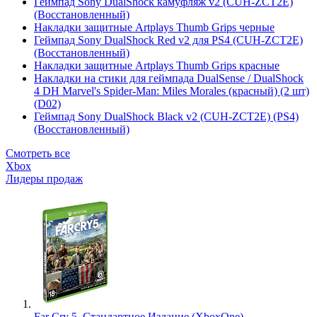
Геймпад Sony DualShock камуфляж v2 (CUH-ZCT2E)
(Восстановленный)
Накладки защитные Artplays Thumb Grips черные
Геймпад Sony DualShock Red v2 для PS4 (CUH-ZCT2E)
(Восстановленный)
Накладки защитные Artplays Thumb Grips красные
Накладки на стики для геймпада DualSense / DualShock
4 DH Marvel's Spider-Man: Miles Morales (красный) (2 шт)
(D02)
Геймпад Sony DualShock Black v2 (CUH-ZCT2E) (PS4)
(Восстановленный)
Смотреть все
Xbox
Лидеры продаж
Far Cry 5. Стандартное Издание (XboxOne)