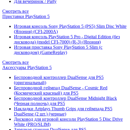
Для вечеринок / Party
Смотреть все
Приставки PlayStation 5
Игровая консоль Sony PlayStation 5 (PS5) Slim Disc White
(Япония) (CFI-2000A)
Игровая консоль PlayStation 5 Pro - Digital Edition (без
дисковода) (model CFI-7000) (R-3) (Япония)
Игровая приставка Sony PlayStation 5 Slim (с
дисководом) (GameReplay)
Смотреть все
Аксессуары PlayStation 5
Беспроводной контроллер DualSense для PS5
(оригинальный)
Беспроводной геймпад DualSense - Cosmic Red
(Космический красный) для PS5
Беспроводной контроллер DualSense Midnight Black
(Черная полночь) для PS5
Накладки Artplays Thumb Grips для геймпада PS5
DualSense (2 шт.) (черные)
Дисковод для игровой консоли PlayStation 5 Disc Drive
White (PRO/SLIM)
Зарядная станция DualSense для PS5