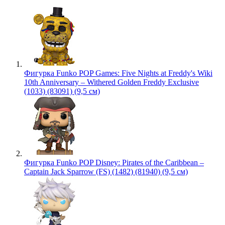
Фигурка Funko POP Games: Five Nights at Freddy's Wiki
10th Anniversary – Withered Golden Freddy Exclusive
(1033) (83091) (9,5 см)
Фигурка Funko POP Disney: Pirates of the Caribbean –
Captain Jack Sparrow (FS) (1482) (81940) (9,5 см)