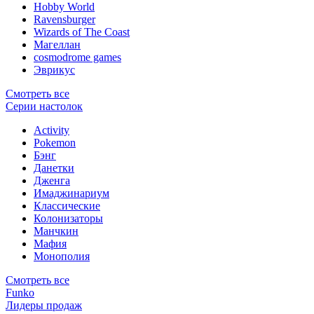
Hobby World
Ravensburger
Wizards of The Coast
Магеллан
сosmodrome games
Эврикус
Смотреть все
Серии настолок
Activity
Pokemon
Бэнг
Данетки
Дженга
Имаджинариум
Классические
Колонизаторы
Манчкин
Мафия
Монополия
Смотреть все
Funko
Лидеры продаж