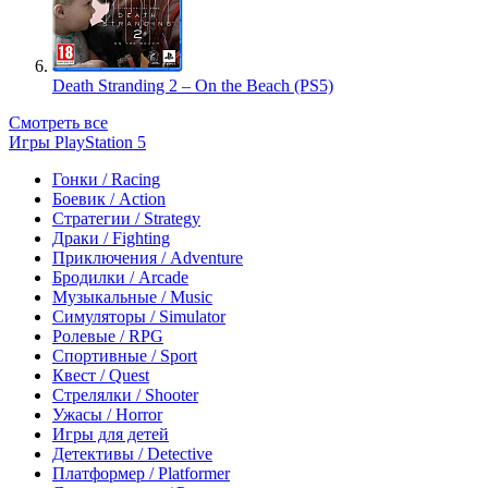
Death Stranding 2 – On the Beach (PS5)
Смотреть все
Игры PlayStation 5
Гонки / Racing
Боевик / Action
Стратегии / Strategy
Драки / Fighting
Приключения / Adventure
Бродилки / Arcade
Музыкальные / Music
Симуляторы / Simulator
Ролевые / RPG
Спортивные / Sport
Квест / Quest
Стрелялки / Shooter
Ужасы / Horror
Игры для детей
Детективы / Detective
Платформер / Platformer