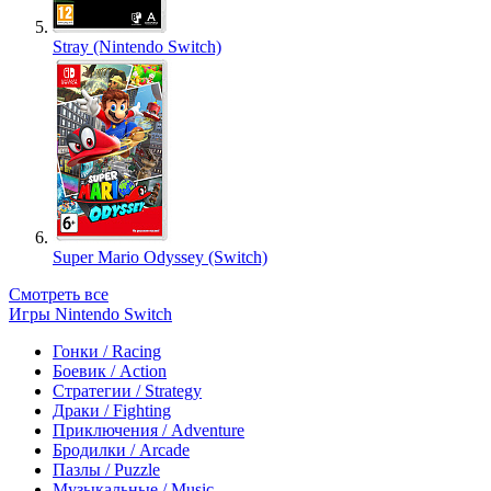
Stray (Nintendo Switch)
Super Mario Odyssey (Switch)
Смотреть все
Игры Nintendo Switch
Гонки / Racing
Боевик / Action
Стратегии / Strategy
Драки / Fighting
Приключения / Adventure
Бродилки / Arcade
Пазлы / Puzzle
Музыкальные / Music