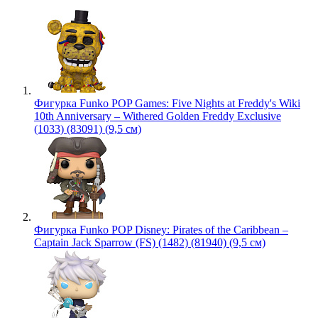
Фигурка Funko POP Games: Five Nights at Freddy's Wiki
10th Anniversary – Withered Golden Freddy Exclusive
(1033) (83091) (9,5 см)
Фигурка Funko POP Disney: Pirates of the Caribbean –
Captain Jack Sparrow (FS) (1482) (81940) (9,5 см)