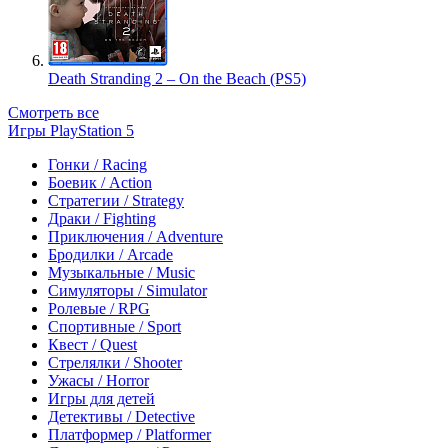
Death Stranding 2 – On the Beach (PS5)
Смотреть все
Игры PlayStation 5
Гонки / Racing
Боевик / Action
Стратегии / Strategy
Драки / Fighting
Приключения / Adventure
Бродилки / Arcade
Музыкальные / Music
Симуляторы / Simulator
Ролевые / RPG
Спортивные / Sport
Квест / Quest
Стрелялки / Shooter
Ужасы / Horror
Игры для детей
Детективы / Detective
Платформер / Platformer