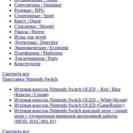
Симуляторы / Simulator
Ролевые / RPG
Спортивные / Sport
Квест / Quest
Стрелялки / Shooter
Ужасы / Horror
Игры для детей
Детективы / Detective
Экономические / Economic
Платформер / Platformer
Для вечеринок / Party
Конструктор
Смотреть все
Приставки Nintendo Switch
Игровая консоль Nintendo Switch OLED – Red / Blue
(Красно / Синяя)
Игровая консоль Nintendo Switch OLED – White (Белая)
Игровая консоль Nintendo Switch OLED (GameReplay)
Игровая консоль Nintendo Switch красный неон / синий
неон с улучшенным временем автономной работы
(MOD. HAC-001-01)
Смотреть все