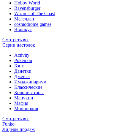
Hobby World
Ravensburger
Wizards of The Coast
Магеллан
сosmodrome games
Эврикус
Смотреть все
Серии настолок
Activity
Pokemon
Бэнг
Данетки
Дженга
Имаджинариум
Классические
Колонизаторы
Манчкин
Мафия
Монополия
Смотреть все
Funko
Лидеры продаж