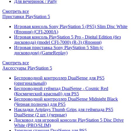
Для вечеринок / Party
Смотреть все
Приставки PlayStation 5
Игровая консоль Sony PlayStation 5 (PS5) Slim Disc White
(Япония) (CFI-2000A)
Игровая консоль PlayStation 5 Pro - Digital Edition (без
дисковода) (model CFI-7000) (R-3) (Япония)
Игровая приставка Sony PlayStation 5 Slim (с
дисководом) (GameReplay)
Смотреть все
Аксессуары PlayStation 5
Беспроводной контроллер DualSense для PS5
(оригинальный)
Беспроводной геймпад DualSense - Cosmic Red
(Космический красный) для PS5
Беспроводной контроллер DualSense Midnight Black
(Черная полночь) для PS5
Накладки Artplays Thumb Grips для геймпада PS5
DualSense (2 шт.) (черные)
Дисковод для игровой консоли PlayStation 5 Disc Drive
White (PRO/SLIM)
Зарядная станция DualSense для PS5