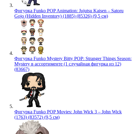
Фигурка Funko POP Animation: Jujutsu Kaisen – Satoru
Gojo (Hidden Inventory) (1885) (85326) (9,5 см)
Фигурка Funko Mystery Bitty POP: Stranger Things Season:
Mystery в ассортименте (1 случайная фигурка из 12)
(83667)
Фигурка Funko POP Movies: John Wick 3 – John Wick
(1763) (83572) (9,5 см)