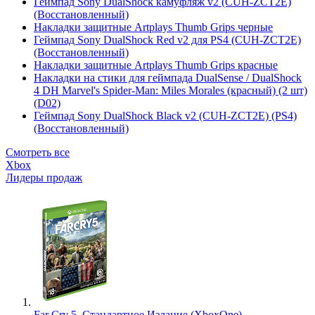
Геймпад Sony DualShock камуфляж v2 (CUH-ZCT2E)
(Восстановленный)
Накладки защитные Artplays Thumb Grips черные
Геймпад Sony DualShock Red v2 для PS4 (CUH-ZCT2E)
(Восстановленный)
Накладки защитные Artplays Thumb Grips красные
Накладки на стики для геймпада DualSense / DualShock
4 DH Marvel's Spider-Man: Miles Morales (красный) (2 шт)
(D02)
Геймпад Sony DualShock Black v2 (CUH-ZCT2E) (PS4)
(Восстановленный)
Смотреть все
Xbox
Лидеры продаж
Far Cry 5. Стандартное Издание (XboxOne)