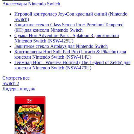
Аксессуары Nintendo Switch
Игровой контроллер Joy-Con красный синий (Nintendo
Switch)
Защитное стекло Glass Screen Pro+ Premium Tempered
(9H) для консоли Nintendo Switch
Сумка Hori Adventure Pack - Splatoon 3 для консоли
Nintendo Switch (NSW-425U)
Защитное стекло Artplays для Nintendo Switch
Контроллеры Hori Split Pad Pro (Lucario & Pikachu) для
консоли Nintendo Switch (NSW-414U)
Геймпад Hori - Wireless Horipad (The Legend of Zelda) для
консоли Nintendo Switch (NSW-479U)
Смотреть все
Switch 2
Лидеры продаж