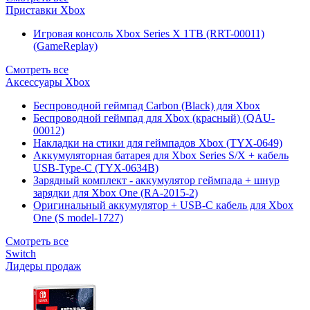
Приставки Xbox
Игровая консоль Xbox Series X 1TB (RRT-00011)
(GameReplay)
Смотреть все
Аксессуары Xbox
Беспроводной геймпад Carbon (Black) для Xbox
Беспроводной геймпад для Xbox (красный) (QAU-
00012)
Накладки на стики для геймпадов Xbox (TYX-0649)
Аккумуляторная батарея для Xbox Series S/X + кабель
USB-Type-C (TYX-0634B)
Зарядный комплект - аккумулятор геймпада + шнур
зарядки для Xbox One (RA-2015-2)
Оригинальный аккумулятор + USB-C кабель для Xbox
One (S model-1727)
Смотреть все
Switch
Лидеры продаж