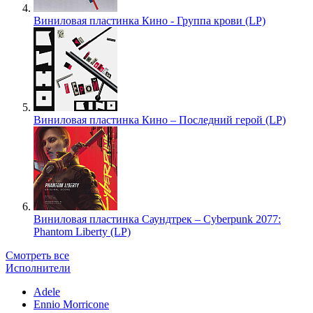
Виниловая пластинка Кино - Группа крови (LP)
Виниловая пластинка Кино – Последний герой (LP)
Виниловая пластинка Саундтрек – Cyberpunk 2077:
Phantom Liberty (LP)
Смотреть все
Исполнители
Adele
Ennio Morricone