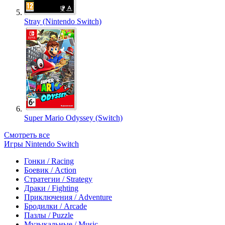
Stray (Nintendo Switch)
Super Mario Odyssey (Switch)
Смотреть все
Игры Nintendo Switch
Гонки / Racing
Боевик / Action
Стратегии / Strategy
Драки / Fighting
Приключения / Adventure
Бродилки / Arcade
Пазлы / Puzzle
Музыкальные / Music