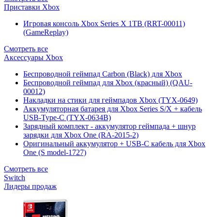
Приставки Xbox
Игровая консоль Xbox Series X 1TB (RRT-00011)
(GameReplay)
Смотреть все
Аксессуары Xbox
Беспроводной геймпад Carbon (Black) для Xbox
Беспроводной геймпад для Xbox (красный) (QAU-
00012)
Накладки на стики для геймпадов Xbox (TYX-0649)
Аккумуляторная батарея для Xbox Series S/X + кабель
USB-Type-C (TYX-0634B)
Зарядный комплект - аккумулятор геймпада + шнур
зарядки для Xbox One (RA-2015-2)
Оригинальный аккумулятор + USB-C кабель для Xbox
One (S model-1727)
Смотреть все
Switch
Лидеры продаж