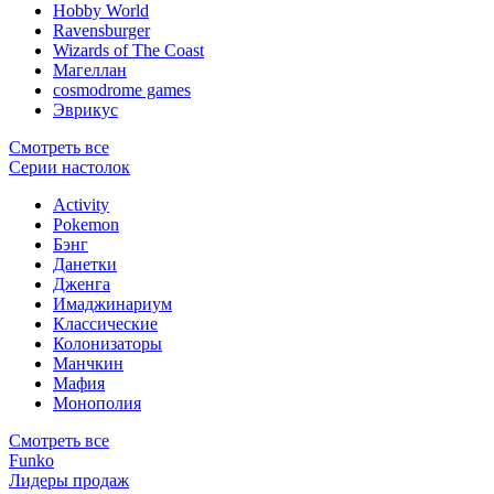
Hobby World
Ravensburger
Wizards of The Coast
Магеллан
сosmodrome games
Эврикус
Смотреть все
Серии настолок
Activity
Pokemon
Бэнг
Данетки
Дженга
Имаджинариум
Классические
Колонизаторы
Манчкин
Мафия
Монополия
Смотреть все
Funko
Лидеры продаж