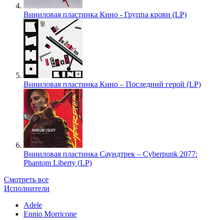
Виниловая пластинка Кино - Группа крови (LP)
Виниловая пластинка Кино – Последний герой (LP)
Виниловая пластинка Саундтрек – Cyberpunk 2077:
Phantom Liberty (LP)
Смотреть все
Исполнители
Adele
Ennio Morricone