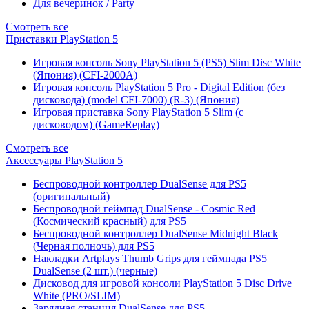
Для вечеринок / Party
Смотреть все
Приставки PlayStation 5
Игровая консоль Sony PlayStation 5 (PS5) Slim Disc White
(Япония) (CFI-2000A)
Игровая консоль PlayStation 5 Pro - Digital Edition (без
дисковода) (model CFI-7000) (R-3) (Япония)
Игровая приставка Sony PlayStation 5 Slim (с
дисководом) (GameReplay)
Смотреть все
Аксессуары PlayStation 5
Беспроводной контроллер DualSense для PS5
(оригинальный)
Беспроводной геймпад DualSense - Cosmic Red
(Космический красный) для PS5
Беспроводной контроллер DualSense Midnight Black
(Черная полночь) для PS5
Накладки Artplays Thumb Grips для геймпада PS5
DualSense (2 шт.) (черные)
Дисковод для игровой консоли PlayStation 5 Disc Drive
White (PRO/SLIM)
Зарядная станция DualSense для PS5