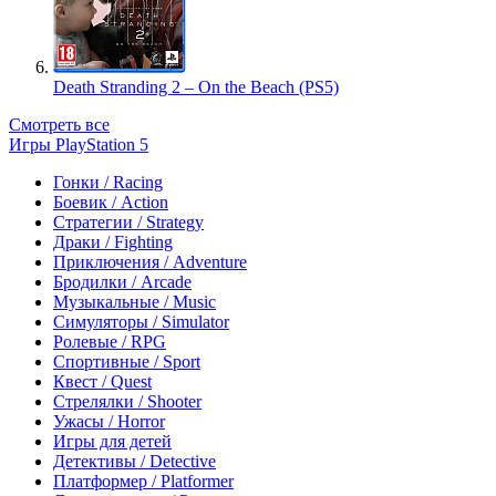
Death Stranding 2 – On the Beach (PS5)
Смотреть все
Игры PlayStation 5
Гонки / Racing
Боевик / Action
Стратегии / Strategy
Драки / Fighting
Приключения / Adventure
Бродилки / Arcade
Музыкальные / Music
Симуляторы / Simulator
Ролевые / RPG
Спортивные / Sport
Квест / Quest
Стрелялки / Shooter
Ужасы / Horror
Игры для детей
Детективы / Detective
Платформер / Platformer