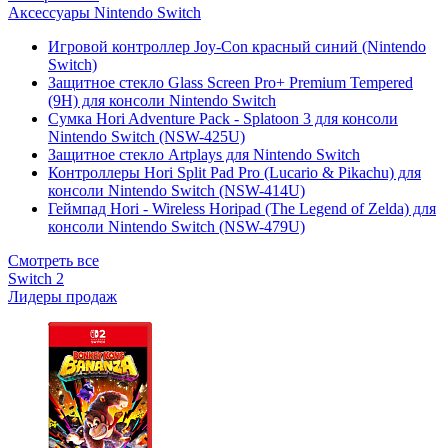
Аксессуары Nintendo Switch
Игровой контроллер Joy-Con красный синий (Nintendo
Switch)
Защитное стекло Glass Screen Pro+ Premium Tempered
(9H) для консоли Nintendo Switch
Сумка Hori Adventure Pack - Splatoon 3 для консоли
Nintendo Switch (NSW-425U)
Защитное стекло Artplays для Nintendo Switch
Контроллеры Hori Split Pad Pro (Lucario & Pikachu) для
консоли Nintendo Switch (NSW-414U)
Геймпад Hori - Wireless Horipad (The Legend of Zelda) для
консоли Nintendo Switch (NSW-479U)
Смотреть все
Switch 2
Лидеры продаж