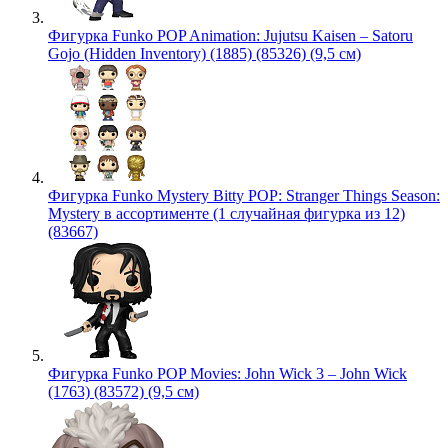
Фигурка Funko POP Animation: Jujutsu Kaisen – Satoru
Gojo (Hidden Inventory) (1885) (85326) (9,5 см)
Фигурка Funko Mystery Bitty POP: Stranger Things Season:
Mystery в ассортименте (1 случайная фигурка из 12)
(83667)
Фигурка Funko POP Movies: John Wick 3 – John Wick
(1763) (83572) (9,5 см)