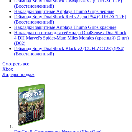
Геймпад Sony DualShock камуфляж v2 (CUH-ZCT2E)
(Восстановленный)
Накладки защитные Artplays Thumb Grips черные
Геймпад Sony DualShock Red v2 для PS4 (CUH-ZCT2E)
(Восстановленный)
Накладки защитные Artplays Thumb Grips красные
Накладки на стики для геймпада DualSense / DualShock
4 DH Marvel's Spider-Man: Miles Morales (красный) (2 шт)
(D02)
Геймпад Sony DualShock Black v2 (CUH-ZCT2E) (PS4)
(Восстановленный)
Смотреть все
Xbox
Лидеры продаж
Far Cry 5. Стандартное Издание (XboxOne)