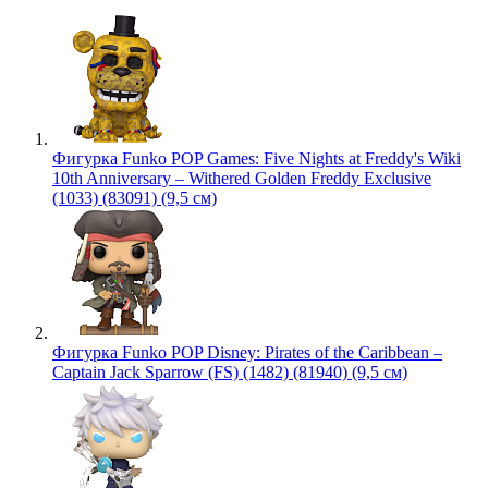
Фигурка Funko POP Games: Five Nights at Freddy's Wiki
10th Anniversary – Withered Golden Freddy Exclusive
(1033) (83091) (9,5 см)
Фигурка Funko POP Disney: Pirates of the Caribbean –
Captain Jack Sparrow (FS) (1482) (81940) (9,5 см)