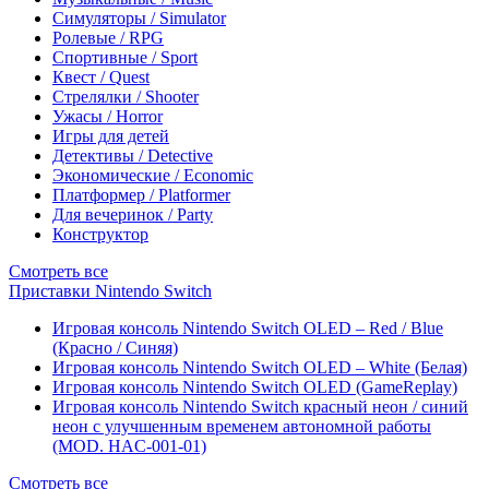
Симуляторы / Simulator
Ролевые / RPG
Спортивные / Sport
Квест / Quest
Стрелялки / Shooter
Ужасы / Horror
Игры для детей
Детективы / Detective
Экономические / Economic
Платформер / Platformer
Для вечеринок / Party
Конструктор
Смотреть все
Приставки Nintendo Switch
Игровая консоль Nintendo Switch OLED – Red / Blue
(Красно / Синяя)
Игровая консоль Nintendo Switch OLED – White (Белая)
Игровая консоль Nintendo Switch OLED (GameReplay)
Игровая консоль Nintendo Switch красный неон / синий
неон с улучшенным временем автономной работы
(MOD. HAC-001-01)
Смотреть все