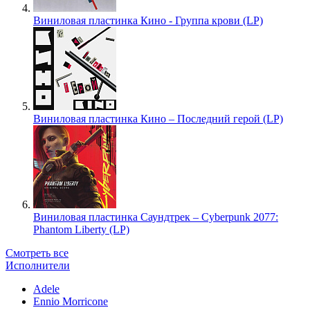
Виниловая пластинка Кино - Группа крови (LP)
Виниловая пластинка Кино – Последний герой (LP)
Виниловая пластинка Саундтрек – Cyberpunk 2077:
Phantom Liberty (LP)
Смотреть все
Исполнители
Adele
Ennio Morricone