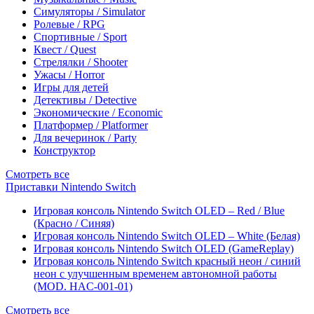
Симуляторы / Simulator
Ролевые / RPG
Спортивные / Sport
Квест / Quest
Стрелялки / Shooter
Ужасы / Horror
Игры для детей
Детективы / Detective
Экономические / Economic
Платформер / Platformer
Для вечеринок / Party
Конструктор
Смотреть все
Приставки Nintendo Switch
Игровая консоль Nintendo Switch OLED – Red / Blue
(Красно / Синяя)
Игровая консоль Nintendo Switch OLED – White (Белая)
Игровая консоль Nintendo Switch OLED (GameReplay)
Игровая консоль Nintendo Switch красный неон / синий
неон с улучшенным временем автономной работы
(MOD. HAC-001-01)
Смотреть все