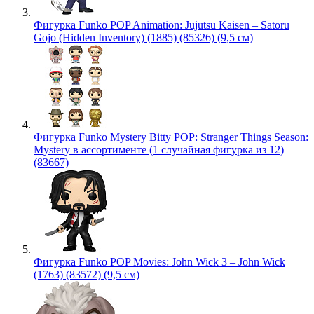
Фигурка Funko POP Animation: Jujutsu Kaisen – Satoru
Gojo (Hidden Inventory) (1885) (85326) (9,5 см)
Фигурка Funko Mystery Bitty POP: Stranger Things Season:
Mystery в ассортименте (1 случайная фигурка из 12)
(83667)
Фигурка Funko POP Movies: John Wick 3 – John Wick
(1763) (83572) (9,5 см)