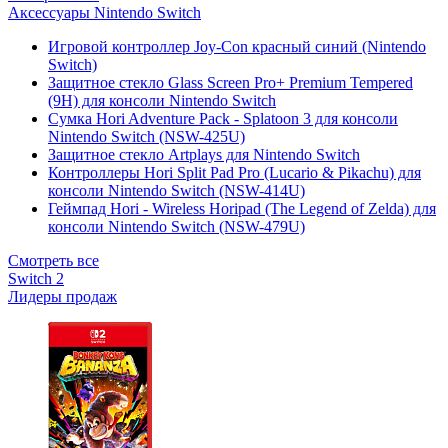
Аксессуары Nintendo Switch
Игровой контроллер Joy-Con красный синий (Nintendo
Switch)
Защитное стекло Glass Screen Pro+ Premium Tempered
(9H) для консоли Nintendo Switch
Сумка Hori Adventure Pack - Splatoon 3 для консоли
Nintendo Switch (NSW-425U)
Защитное стекло Artplays для Nintendo Switch
Контроллеры Hori Split Pad Pro (Lucario & Pikachu) для
консоли Nintendo Switch (NSW-414U)
Геймпад Hori - Wireless Horipad (The Legend of Zelda) для
консоли Nintendo Switch (NSW-479U)
Смотреть все
Switch 2
Лидеры продаж