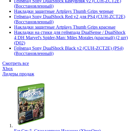
Геймпад Sony DualShock камуфляж v2 (CUH-ZCT2E)
(Восстановленный)
Накладки защитные Artplays Thumb Grips черные
Геймпад Sony DualShock Red v2 для PS4 (CUH-ZCT2E)
(Восстановленный)
Накладки защитные Artplays Thumb Grips красные
Накладки на стики для геймпада DualSense / DualShock
4 DH Marvel's Spider-Man: Miles Morales (красный) (2 шт)
(D02)
Геймпад Sony DualShock Black v2 (CUH-ZCT2E) (PS4)
(Восстановленный)
Смотреть все
Xbox
Лидеры продаж
Far Cry 5. Стандартное Издание (XboxOne)