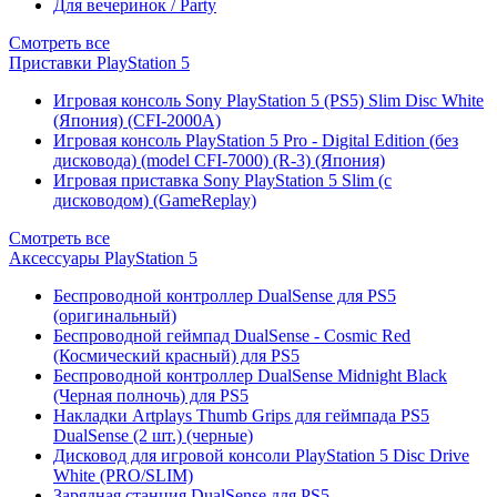
Для вечеринок / Party
Смотреть все
Приставки PlayStation 5
Игровая консоль Sony PlayStation 5 (PS5) Slim Disc White
(Япония) (CFI-2000A)
Игровая консоль PlayStation 5 Pro - Digital Edition (без
дисковода) (model CFI-7000) (R-3) (Япония)
Игровая приставка Sony PlayStation 5 Slim (с
дисководом) (GameReplay)
Смотреть все
Аксессуары PlayStation 5
Беспроводной контроллер DualSense для PS5
(оригинальный)
Беспроводной геймпад DualSense - Cosmic Red
(Космический красный) для PS5
Беспроводной контроллер DualSense Midnight Black
(Черная полночь) для PS5
Накладки Artplays Thumb Grips для геймпада PS5
DualSense (2 шт.) (черные)
Дисковод для игровой консоли PlayStation 5 Disc Drive
White (PRO/SLIM)
Зарядная станция DualSense для PS5