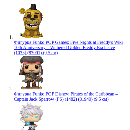
Фигурка Funko POP Games: Five Nights at Freddy's Wiki
10th Anniversary – Withered Golden Freddy Exclusive
(1033) (83091) (9,5 см)
Фигурка Funko POP Disney: Pirates of the Caribbean –
Captain Jack Sparrow (FS) (1482) (81940) (9,5 см)