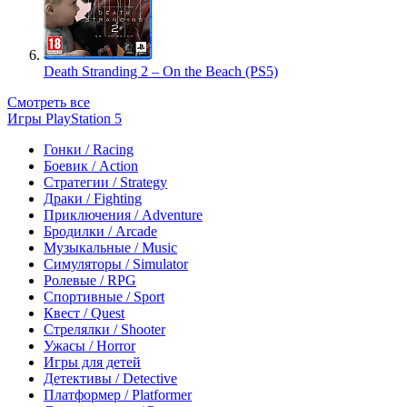
Death Stranding 2 – On the Beach (PS5)
Смотреть все
Игры PlayStation 5
Гонки / Racing
Боевик / Action
Стратегии / Strategy
Драки / Fighting
Приключения / Adventure
Бродилки / Arcade
Музыкальные / Music
Симуляторы / Simulator
Ролевые / RPG
Спортивные / Sport
Квест / Quest
Стрелялки / Shooter
Ужасы / Horror
Игры для детей
Детективы / Detective
Платформер / Platformer