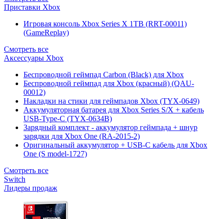
Приставки Xbox
Игровая консоль Xbox Series X 1TB (RRT-00011)
(GameReplay)
Смотреть все
Аксессуары Xbox
Беспроводной геймпад Carbon (Black) для Xbox
Беспроводной геймпад для Xbox (красный) (QAU-
00012)
Накладки на стики для геймпадов Xbox (TYX-0649)
Аккумуляторная батарея для Xbox Series S/X + кабель
USB-Type-C (TYX-0634B)
Зарядный комплект - аккумулятор геймпада + шнур
зарядки для Xbox One (RA-2015-2)
Оригинальный аккумулятор + USB-C кабель для Xbox
One (S model-1727)
Смотреть все
Switch
Лидеры продаж