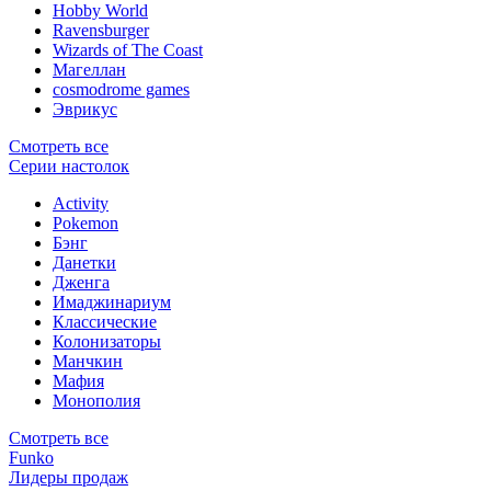
Hobby World
Ravensburger
Wizards of The Coast
Магеллан
сosmodrome games
Эврикус
Смотреть все
Серии настолок
Activity
Pokemon
Бэнг
Данетки
Дженга
Имаджинариум
Классические
Колонизаторы
Манчкин
Мафия
Монополия
Смотреть все
Funko
Лидеры продаж