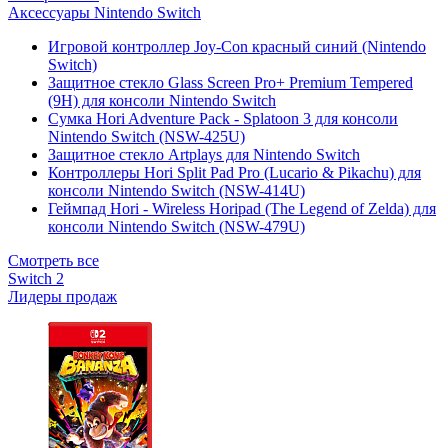
Аксессуары Nintendo Switch
Игровой контроллер Joy-Con красный синий (Nintendo
Switch)
Защитное стекло Glass Screen Pro+ Premium Tempered
(9H) для консоли Nintendo Switch
Сумка Hori Adventure Pack - Splatoon 3 для консоли
Nintendo Switch (NSW-425U)
Защитное стекло Artplays для Nintendo Switch
Контроллеры Hori Split Pad Pro (Lucario & Pikachu) для
консоли Nintendo Switch (NSW-414U)
Геймпад Hori - Wireless Horipad (The Legend of Zelda) для
консоли Nintendo Switch (NSW-479U)
Смотреть все
Switch 2
Лидеры продаж