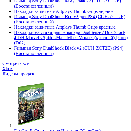
Геймпад Sony DualShock камуфляж v2 (CUH-ZCT2E)
(Восстановленный)
Накладки защитные Artplays Thumb Grips черные
Геймпад Sony DualShock Red v2 для PS4 (CUH-ZCT2E)
(Восстановленный)
Накладки защитные Artplays Thumb Grips красные
Накладки на стики для геймпада DualSense / DualShock
4 DH Marvel's Spider-Man: Miles Morales (красный) (2 шт)
(D02)
Геймпад Sony DualShock Black v2 (CUH-ZCT2E) (PS4)
(Восстановленный)
Смотреть все
Xbox
Лидеры продаж
Far Cry 5. Стандартное Издание (XboxOne)