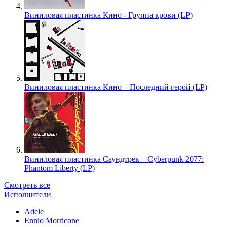
Виниловая пластинка Кино - Группа крови (LP)
Виниловая пластинка Кино – Последний герой (LP)
Виниловая пластинка Саундтрек – Cyberpunk 2077:
Phantom Liberty (LP)
Смотреть все
Исполнители
Adele
Ennio Morricone