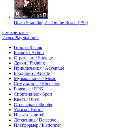
Death Stranding 2 – On the Beach (PS5)
Смотреть все
Игры PlayStation 5
Гонки / Racing
Боевик / Action
Стратегии / Strategy
Драки / Fighting
Приключения / Adventure
Бродилки / Arcade
Музыкальные / Music
Симуляторы / Simulator
Ролевые / RPG
Спортивные / Sport
Квест / Quest
Стрелялки / Shooter
Ужасы / Horror
Игры для детей
Детективы / Detective
Платформер / Platformer