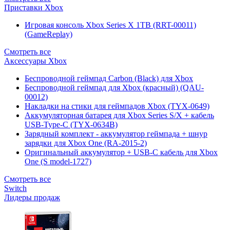
Приставки Xbox
Игровая консоль Xbox Series X 1TB (RRT-00011)
(GameReplay)
Смотреть все
Аксессуары Xbox
Беспроводной геймпад Carbon (Black) для Xbox
Беспроводной геймпад для Xbox (красный) (QAU-
00012)
Накладки на стики для геймпадов Xbox (TYX-0649)
Аккумуляторная батарея для Xbox Series S/X + кабель
USB-Type-C (TYX-0634B)
Зарядный комплект - аккумулятор геймпада + шнур
зарядки для Xbox One (RA-2015-2)
Оригинальный аккумулятор + USB-C кабель для Xbox
One (S model-1727)
Смотреть все
Switch
Лидеры продаж