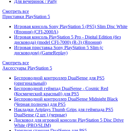
Для вечеринок / Party
Смотреть все
Приставки PlayStation 5
Игровая консоль Sony PlayStation 5 (PS5) Slim Disc White
(Япония) (CFI-2000A)
Игровая консоль PlayStation 5 Pro - Digital Edition (без
дисковода) (model CFI-7000) (R-3) (Япония)
Игровая приставка Sony PlayStation 5 Slim (с
дисководом) (GameReplay)
Смотреть все
Аксессуары PlayStation 5
Беспроводной контроллер DualSense для PS5
(оригинальный)
Беспроводной геймпад DualSense - Cosmic Red
(Космический красный) для PS5
Беспроводной контроллер DualSense Midnight Black
(Черная полночь) для PS5
Накладки Artplays Thumb Grips для геймпада PS5
DualSense (2 шт.) (черные)
Дисковод для игровой консоли PlayStation 5 Disc Drive
White (PRO/SLIM)
Зарядная станция DualSense для PS5