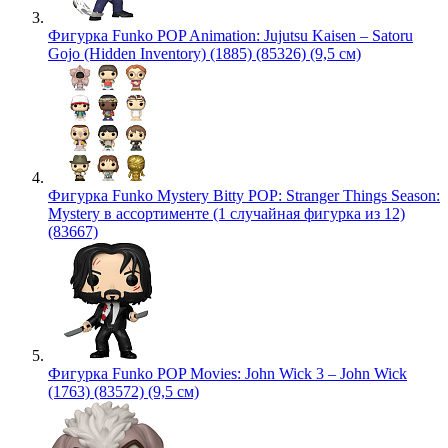
Фигурка Funko POP Animation: Jujutsu Kaisen – Satoru
Gojo (Hidden Inventory) (1885) (85326) (9,5 см)
Фигурка Funko Mystery Bitty POP: Stranger Things Season:
Mystery в ассортименте (1 случайная фигурка из 12)
(83667)
Фигурка Funko POP Movies: John Wick 3 – John Wick
(1763) (83572) (9,5 см)