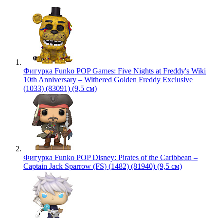
Фигурка Funko POP Games: Five Nights at Freddy's Wiki
10th Anniversary – Withered Golden Freddy Exclusive
(1033) (83091) (9,5 см)
Фигурка Funko POP Disney: Pirates of the Caribbean –
Captain Jack Sparrow (FS) (1482) (81940) (9,5 см)