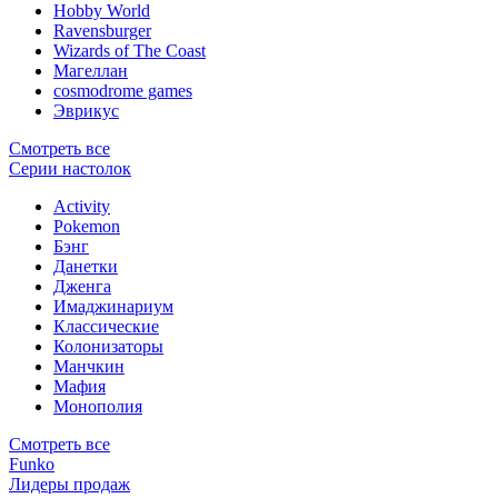
Hobby World
Ravensburger
Wizards of The Coast
Магеллан
сosmodrome games
Эврикус
Смотреть все
Серии настолок
Activity
Pokemon
Бэнг
Данетки
Дженга
Имаджинариум
Классические
Колонизаторы
Манчкин
Мафия
Монополия
Смотреть все
Funko
Лидеры продаж