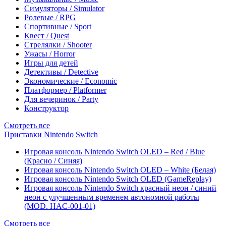
Симуляторы / Simulator
Ролевые / RPG
Спортивные / Sport
Квест / Quest
Стрелялки / Shooter
Ужасы / Horror
Игры для детей
Детективы / Detective
Экономические / Economic
Платформер / Platformer
Для вечеринок / Party
Конструктор
Смотреть все
Приставки Nintendo Switch
Игровая консоль Nintendo Switch OLED – Red / Blue
(Красно / Синяя)
Игровая консоль Nintendo Switch OLED – White (Белая)
Игровая консоль Nintendo Switch OLED (GameReplay)
Игровая консоль Nintendo Switch красный неон / синий
неон с улучшенным временем автономной работы
(MOD. HAC-001-01)
Смотреть все