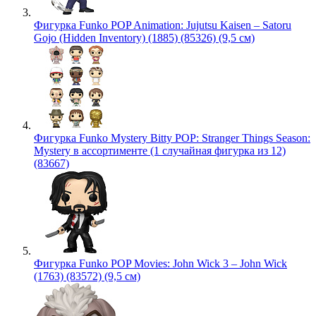
Фигурка Funko POP Animation: Jujutsu Kaisen – Satoru
Gojo (Hidden Inventory) (1885) (85326) (9,5 см)
Фигурка Funko Mystery Bitty POP: Stranger Things Season:
Mystery в ассортименте (1 случайная фигурка из 12)
(83667)
Фигурка Funko POP Movies: John Wick 3 – John Wick
(1763) (83572) (9,5 см)