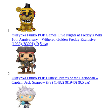
Фигурка Funko POP Games: Five Nights at Freddy's Wiki
10th Anniversary – Withered Golden Freddy Exclusive
(1033) (83091) (9,5 см)
Фигурка Funko POP Disney: Pirates of the Caribbean –
Captain Jack Sparrow (FS) (1482) (81940) (9,5 см)