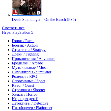
Death Stranding 2 – On the Beach (PS5)
Смотреть все
Игры PlayStation 5
Гонки / Racing
Боевик / Action
Стратегии / Strategy
Драки / Fighting
Приключения / Adventure
Бродилки / Arcade
Музыкальные / Music
Симуляторы / Simulator
Ролевые / RPG
Спортивные / Sport
Квест / Quest
Стрелялки / Shooter
Ужасы / Horror
Игры для детей
Детективы / Detective
Платформер / Platformer