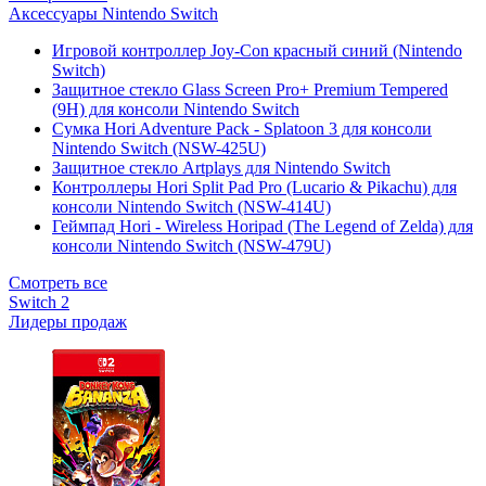
Аксессуары Nintendo Switch
Игровой контроллер Joy-Con красный синий (Nintendo
Switch)
Защитное стекло Glass Screen Pro+ Premium Tempered
(9H) для консоли Nintendo Switch
Сумка Hori Adventure Pack - Splatoon 3 для консоли
Nintendo Switch (NSW-425U)
Защитное стекло Artplays для Nintendo Switch
Контроллеры Hori Split Pad Pro (Lucario & Pikachu) для
консоли Nintendo Switch (NSW-414U)
Геймпад Hori - Wireless Horipad (The Legend of Zelda) для
консоли Nintendo Switch (NSW-479U)
Смотреть все
Switch 2
Лидеры продаж