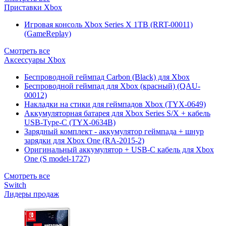
Приставки Xbox
Игровая консоль Xbox Series X 1TB (RRT-00011)
(GameReplay)
Смотреть все
Аксессуары Xbox
Беспроводной геймпад Carbon (Black) для Xbox
Беспроводной геймпад для Xbox (красный) (QAU-
00012)
Накладки на стики для геймпадов Xbox (TYX-0649)
Аккумуляторная батарея для Xbox Series S/X + кабель
USB-Type-C (TYX-0634B)
Зарядный комплект - аккумулятор геймпада + шнур
зарядки для Xbox One (RA-2015-2)
Оригинальный аккумулятор + USB-C кабель для Xbox
One (S model-1727)
Смотреть все
Switch
Лидеры продаж