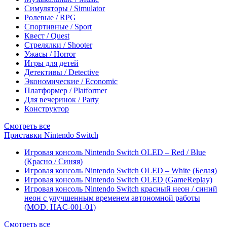
Симуляторы / Simulator
Ролевые / RPG
Спортивные / Sport
Квест / Quest
Стрелялки / Shooter
Ужасы / Horror
Игры для детей
Детективы / Detective
Экономические / Economic
Платформер / Platformer
Для вечеринок / Party
Конструктор
Смотреть все
Приставки Nintendo Switch
Игровая консоль Nintendo Switch OLED – Red / Blue
(Красно / Синяя)
Игровая консоль Nintendo Switch OLED – White (Белая)
Игровая консоль Nintendo Switch OLED (GameReplay)
Игровая консоль Nintendo Switch красный неон / синий
неон с улучшенным временем автономной работы
(MOD. HAC-001-01)
Смотреть все