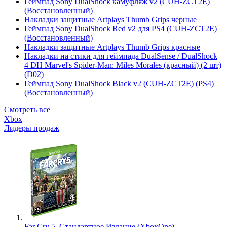
Геймпад Sony DualShock камуфляж v2 (CUH-ZCT2E)
(Восстановленный)
Накладки защитные Artplays Thumb Grips черные
Геймпад Sony DualShock Red v2 для PS4 (CUH-ZCT2E)
(Восстановленный)
Накладки защитные Artplays Thumb Grips красные
Накладки на стики для геймпада DualSense / DualShock
4 DH Marvel's Spider-Man: Miles Morales (красный) (2 шт)
(D02)
Геймпад Sony DualShock Black v2 (CUH-ZCT2E) (PS4)
(Восстановленный)
Смотреть все
Xbox
Лидеры продаж
Far Cry 5. Стандартное Издание (XboxOne)