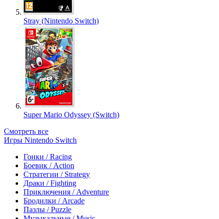
Stray (Nintendo Switch)
Super Mario Odyssey (Switch)
Смотреть все
Игры Nintendo Switch
Гонки / Racing
Боевик / Action
Стратегии / Strategy
Драки / Fighting
Приключения / Adventure
Бродилки / Arcade
Пазлы / Puzzle
Музыкальные / Music