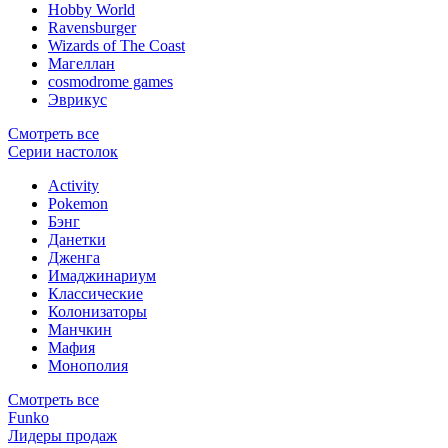
Hobby World
Ravensburger
Wizards of The Coast
Магеллан
сosmodrome games
Эврикус
Смотреть все
Серии настолок
Activity
Pokemon
Бэнг
Данетки
Дженга
Имаджинариум
Классические
Колонизаторы
Манчкин
Мафия
Монополия
Смотреть все
Funko
Лидеры продаж