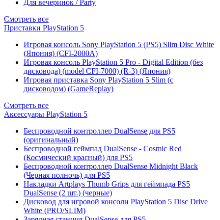
Для вечеринок / Party
Смотреть все
Приставки PlayStation 5
Игровая консоль Sony PlayStation 5 (PS5) Slim Disc White
(Япония) (CFI-2000A)
Игровая консоль PlayStation 5 Pro - Digital Edition (без
дисковода) (model CFI-7000) (R-3) (Япония)
Игровая приставка Sony PlayStation 5 Slim (с
дисководом) (GameReplay)
Смотреть все
Аксессуары PlayStation 5
Беспроводной контроллер DualSense для PS5
(оригинальный)
Беспроводной геймпад DualSense - Cosmic Red
(Космический красный) для PS5
Беспроводной контроллер DualSense Midnight Black
(Черная полночь) для PS5
Накладки Artplays Thumb Grips для геймпада PS5
DualSense (2 шт.) (черные)
Дисковод для игровой консоли PlayStation 5 Disc Drive
White (PRO/SLIM)
Зарядная станция DualSense для PS5