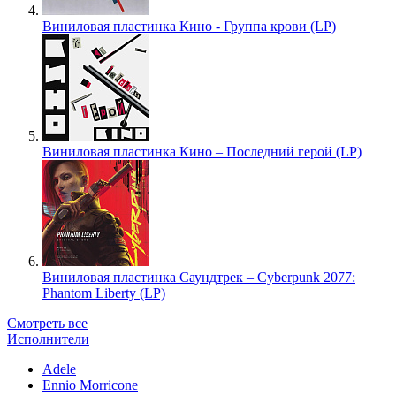
Виниловая пластинка Кино - Группа крови (LP)
Виниловая пластинка Кино – Последний герой (LP)
Виниловая пластинка Саундтрек – Cyberpunk 2077:
Phantom Liberty (LP)
Смотреть все
Исполнители
Adele
Ennio Morricone