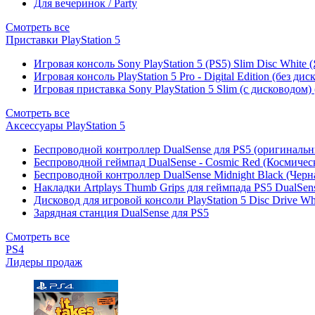
Для вечеринок / Party
Смотреть все
Приставки PlayStation 5
Игровая консоль Sony PlayStation 5 (PS5) Slim Disc White
Игровая консоль PlayStation 5 Pro - Digital Edition (без ди
Игровая приставка Sony PlayStation 5 Slim (с дисководом)
Смотреть все
Аксессуары PlayStation 5
Беспроводной контроллер DualSense для PS5 (оригиналь
Беспроводной геймпад DualSense - Cosmic Red (Космичес
Беспроводной контроллер DualSense Midnight Black (Черн
Накладки Artplays Thumb Grips для геймпада PS5 DualSens
Дисковод для игровой консоли PlayStation 5 Disc Drive W
Зарядная станция DualSense для PS5
Смотреть все
PS4
Лидеры продаж