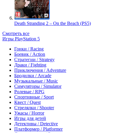
Death Stranding 2 – On the Beach (PS5)
Смотреть все
Игры PlayStation 5
Гонки / Racing
Боевик / Action
Стратегии / Strategy
Драки / Fighting
Приключения / Adventure
Бродилки / Arcade
Музыкальные / Music
Симуляторы / Simulator
Ролевые / RPG
Спортивные / Sport
Квест / Quest
Стрелялки / Shooter
Ужасы / Horror
Игры для детей
Детективы / Detective
Платформер / Platformer