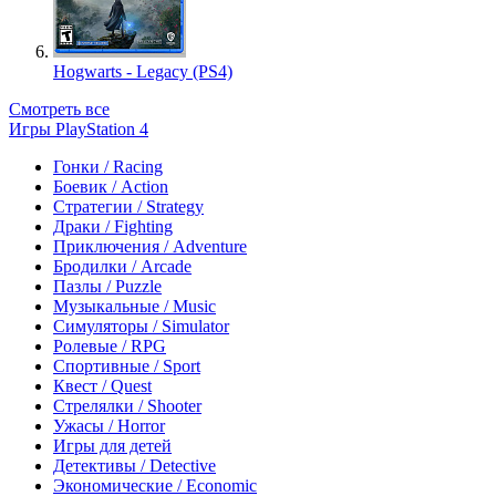
Hogwarts - Legacy (PS4)
Смотреть все
Игры PlayStation 4
Гонки / Racing
Боевик / Action
Стратегии / Strategy
Драки / Fighting
Приключения / Adventure
Бродилки / Arcade
Пазлы / Puzzle
Музыкальные / Music
Симуляторы / Simulator
Ролевые / RPG
Спортивные / Sport
Квест / Quest
Стрелялки / Shooter
Ужасы / Horror
Игры для детей
Детективы / Detective
Экономические / Economic