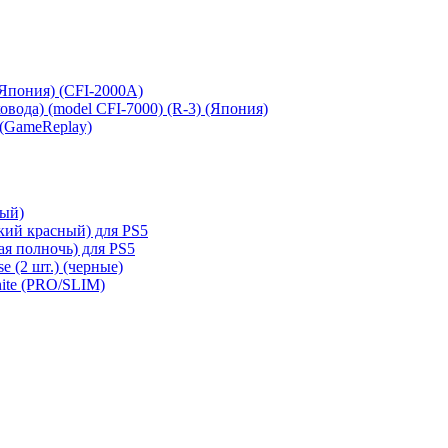
 (Япония) (CFI-2000A)
сковода) (model CFI-7000) (R-3) (Япония)
 (GameReplay)
ный)
кий красный) для PS5
ая полночь) для PS5
e (2 шт.) (черные)
hite (PRO/SLIM)