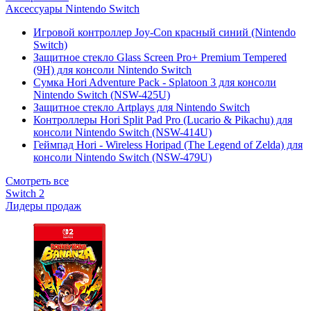
Аксессуары Nintendo Switch
Игровой контроллер Joy-Con красный синий (Nintendo
Switch)
Защитное стекло Glass Screen Pro+ Premium Tempered
(9H) для консоли Nintendo Switch
Сумка Hori Adventure Pack - Splatoon 3 для консоли
Nintendo Switch (NSW-425U)
Защитное стекло Artplays для Nintendo Switch
Контроллеры Hori Split Pad Pro (Lucario & Pikachu) для
консоли Nintendo Switch (NSW-414U)
Геймпад Hori - Wireless Horipad (The Legend of Zelda) для
консоли Nintendo Switch (NSW-479U)
Смотреть все
Switch 2
Лидеры продаж