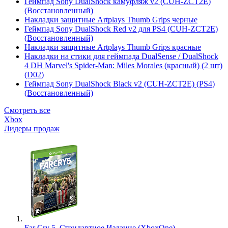
Геймпад Sony DualShock камуфляж v2 (CUH-ZCT2E)
(Восстановленный)
Накладки защитные Artplays Thumb Grips черные
Геймпад Sony DualShock Red v2 для PS4 (CUH-ZCT2E)
(Восстановленный)
Накладки защитные Artplays Thumb Grips красные
Накладки на стики для геймпада DualSense / DualShock
4 DH Marvel's Spider-Man: Miles Morales (красный) (2 шт)
(D02)
Геймпад Sony DualShock Black v2 (CUH-ZCT2E) (PS4)
(Восстановленный)
Смотреть все
Xbox
Лидеры продаж
Far Cry 5. Стандартное Издание (XboxOne)