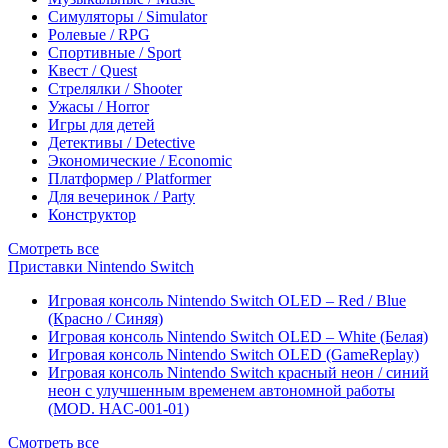
Симуляторы / Simulator
Ролевые / RPG
Спортивные / Sport
Квест / Quest
Стрелялки / Shooter
Ужасы / Horror
Игры для детей
Детективы / Detective
Экономические / Economic
Платформер / Platformer
Для вечеринок / Party
Конструктор
Смотреть все
Приставки Nintendo Switch
Игровая консоль Nintendo Switch OLED – Red / Blue
(Красно / Синяя)
Игровая консоль Nintendo Switch OLED – White (Белая)
Игровая консоль Nintendo Switch OLED (GameReplay)
Игровая консоль Nintendo Switch красный неон / синий
неон с улучшенным временем автономной работы
(MOD. HAC-001-01)
Смотреть все