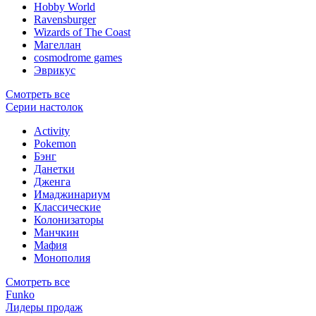
Hobby World
Ravensburger
Wizards of The Coast
Магеллан
сosmodrome games
Эврикус
Смотреть все
Серии настолок
Activity
Pokemon
Бэнг
Данетки
Дженга
Имаджинариум
Классические
Колонизаторы
Манчкин
Мафия
Монополия
Смотреть все
Funko
Лидеры продаж