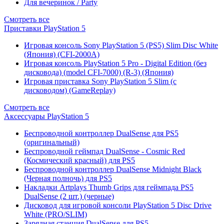
Для вечеринок / Party
Смотреть все
Приставки PlayStation 5
Игровая консоль Sony PlayStation 5 (PS5) Slim Disc White
(Япония) (CFI-2000A)
Игровая консоль PlayStation 5 Pro - Digital Edition (без
дисковода) (model CFI-7000) (R-3) (Япония)
Игровая приставка Sony PlayStation 5 Slim (с
дисководом) (GameReplay)
Смотреть все
Аксессуары PlayStation 5
Беспроводной контроллер DualSense для PS5
(оригинальный)
Беспроводной геймпад DualSense - Cosmic Red
(Космический красный) для PS5
Беспроводной контроллер DualSense Midnight Black
(Черная полночь) для PS5
Накладки Artplays Thumb Grips для геймпада PS5
DualSense (2 шт.) (черные)
Дисковод для игровой консоли PlayStation 5 Disc Drive
White (PRO/SLIM)
Зарядная станция DualSense для PS5