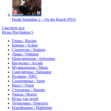
Death Stranding 2 – On the Beach (PS5)
Смотреть все
Игры PlayStation 5
Гонки / Racing
Боевик / Action
Стратегии / Strategy
Драки / Fighting
Приключения / Adventure
Бродилки / Arcade
Музыкальные / Music
Симуляторы / Simulator
Ролевые / RPG
Спортивные / Sport
Квест / Quest
Стрелялки / Shooter
Ужасы / Horror
Игры для детей
Детективы / Detective
Платформер / Platformer