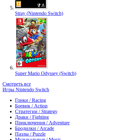
Stray (Nintendo Switch)
Super Mario Odyssey (Switch)
Смотреть все
Игры Nintendo Switch
Гонки / Racing
Боевик / Action
Стратегии / Strategy
Драки / Fighting
Приключения / Adventure
Бродилки / Arcade
Пазлы / Puzzle
Музыкальные / Music