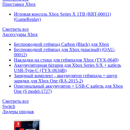
Приставки Xbox
Игровая консоль Xbox Series X 1TB (RRT-00011)
(GameReplay)
Смотреть все
Аксессуары Xbox
Беспроводной геймпад Carbon (Black) для Xbox
Беспроводной геймпад для Xbox (красный) (QAU-
00012)
Накладки на стики для геймпадов Xbox (TYX-0649)
Аккумуляторная батарея для Xbox Series S/X + кабель
USB-Type-C (TYX-0634B)
Зарядный комплект - аккумулятор геймпада + шнур
зарядки для Xbox One (RA-2015-2)
Оригинальный аккумулятор + USB-C кабель для Xbox
One (S model-1727)
Смотреть все
Switch
Лидеры продаж