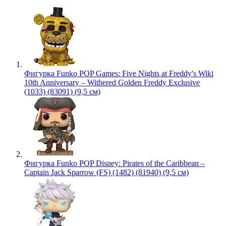
Фигурка Funko POP Games: Five Nights at Freddy's Wiki
10th Anniversary – Withered Golden Freddy Exclusive
(1033) (83091) (9,5 см)
Фигурка Funko POP Disney: Pirates of the Caribbean –
Captain Jack Sparrow (FS) (1482) (81940) (9,5 см)