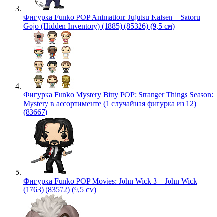
Фигурка Funko POP Animation: Jujutsu Kaisen – Satoru
Gojo (Hidden Inventory) (1885) (85326) (9,5 см)
Фигурка Funko Mystery Bitty POP: Stranger Things Season:
Mystery в ассортименте (1 случайная фигурка из 12)
(83667)
Фигурка Funko POP Movies: John Wick 3 – John Wick
(1763) (83572) (9,5 см)