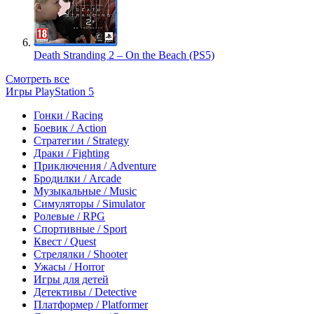
Death Stranding 2 – On the Beach (PS5)
Смотреть все
Игры PlayStation 5
Гонки / Racing
Боевик / Action
Стратегии / Strategy
Драки / Fighting
Приключения / Adventure
Бродилки / Arcade
Музыкальные / Music
Симуляторы / Simulator
Ролевые / RPG
Спортивные / Sport
Квест / Quest
Стрелялки / Shooter
Ужасы / Horror
Игры для детей
Детективы / Detective
Платформер / Platformer