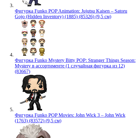
Фигурка Funko POP Animation: Jujutsu Kaisen – Satoru
Gojo (Hidden Inventory) (1885) (85326) (9,5 см)
Фигурка Funko Mystery Bitty POP: Stranger Things Season:
Mystery в ассортименте (1 случайная фигурка из 12)
(83667)
Фигурка Funko POP Movies: John Wick 3 – John Wick
(1763) (83572) (9,5 см)