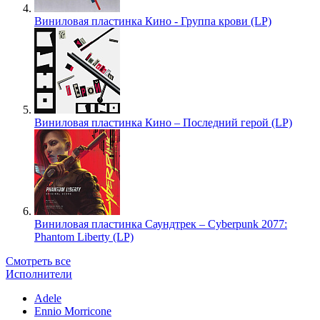
Виниловая пластинка Кино - Группа крови (LP)
Виниловая пластинка Кино – Последний герой (LP)
Виниловая пластинка Саундтрек – Cyberpunk 2077:
Phantom Liberty (LP)
Смотреть все
Исполнители
Adele
Ennio Morricone