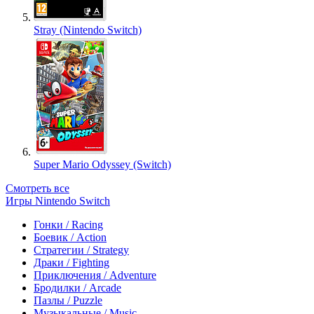
Stray (Nintendo Switch)
Super Mario Odyssey (Switch)
Смотреть все
Игры Nintendo Switch
Гонки / Racing
Боевик / Action
Стратегии / Strategy
Драки / Fighting
Приключения / Adventure
Бродилки / Arcade
Пазлы / Puzzle
Музыкальные / Music