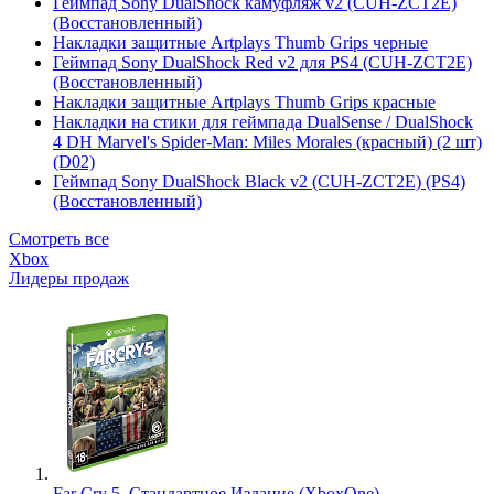
Геймпад Sony DualShock камуфляж v2 (CUH-ZCT2E)
(Восстановленный)
Накладки защитные Artplays Thumb Grips черные
Геймпад Sony DualShock Red v2 для PS4 (CUH-ZCT2E)
(Восстановленный)
Накладки защитные Artplays Thumb Grips красные
Накладки на стики для геймпада DualSense / DualShock
4 DH Marvel's Spider-Man: Miles Morales (красный) (2 шт)
(D02)
Геймпад Sony DualShock Black v2 (CUH-ZCT2E) (PS4)
(Восстановленный)
Смотреть все
Xbox
Лидеры продаж
Far Cry 5. Стандартное Издание (XboxOne)