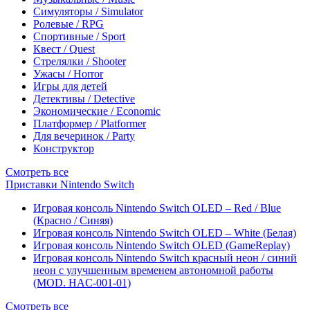
Симуляторы / Simulator
Ролевые / RPG
Спортивные / Sport
Квест / Quest
Стрелялки / Shooter
Ужасы / Horror
Игры для детей
Детективы / Detective
Экономические / Economic
Платформер / Platformer
Для вечеринок / Party
Конструктор
Смотреть все
Приставки Nintendo Switch
Игровая консоль Nintendo Switch OLED – Red / Blue
(Красно / Синяя)
Игровая консоль Nintendo Switch OLED – White (Белая)
Игровая консоль Nintendo Switch OLED (GameReplay)
Игровая консоль Nintendo Switch красный неон / синий
неон с улучшенным временем автономной работы
(MOD. HAC-001-01)
Смотреть все