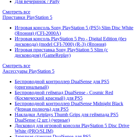
Для вечеринок / Party
Смотреть все
Приставки PlayStation 5
Игровая консоль Sony PlayStation 5 (PS5) Slim Disc White
(Япония) (CFI-2000A)
Игровая консоль PlayStation 5 Pro - Digital Edition (без
дисковода) (model CFI-7000) (R-3) (Япония)
Игровая приставка Sony PlayStation 5 Slim (с
дисководом) (GameReplay)
Смотреть все
Аксессуары PlayStation 5
Беспроводной контроллер DualSense для PS5
(оригинальный)
Беспроводной геймпад DualSense - Cosmic Red
(Космический красный) для PS5
Беспроводной контроллер DualSense Midnight Black
(Черная полночь) для PS5
Накладки Artplays Thumb Grips для геймпада PS5
DualSense (2 шт.) (черные)
Дисковод для игровой консоли PlayStation 5 Disc Drive
White (PRO/SLIM)
Зарядная станция DualSense для PS5