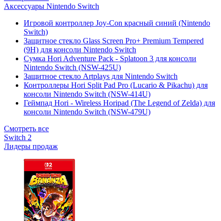
Аксессуары Nintendo Switch
Игровой контроллер Joy-Con красный синий (Nintendo
Switch)
Защитное стекло Glass Screen Pro+ Premium Tempered
(9H) для консоли Nintendo Switch
Сумка Hori Adventure Pack - Splatoon 3 для консоли
Nintendo Switch (NSW-425U)
Защитное стекло Artplays для Nintendo Switch
Контроллеры Hori Split Pad Pro (Lucario & Pikachu) для
консоли Nintendo Switch (NSW-414U)
Геймпад Hori - Wireless Horipad (The Legend of Zelda) для
консоли Nintendo Switch (NSW-479U)
Смотреть все
Switch 2
Лидеры продаж