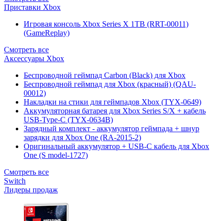
Приставки Xbox
Игровая консоль Xbox Series X 1TB (RRT-00011)
(GameReplay)
Смотреть все
Аксессуары Xbox
Беспроводной геймпад Carbon (Black) для Xbox
Беспроводной геймпад для Xbox (красный) (QAU-
00012)
Накладки на стики для геймпадов Xbox (TYX-0649)
Аккумуляторная батарея для Xbox Series S/X + кабель
USB-Type-C (TYX-0634B)
Зарядный комплект - аккумулятор геймпада + шнур
зарядки для Xbox One (RA-2015-2)
Оригинальный аккумулятор + USB-C кабель для Xbox
One (S model-1727)
Смотреть все
Switch
Лидеры продаж