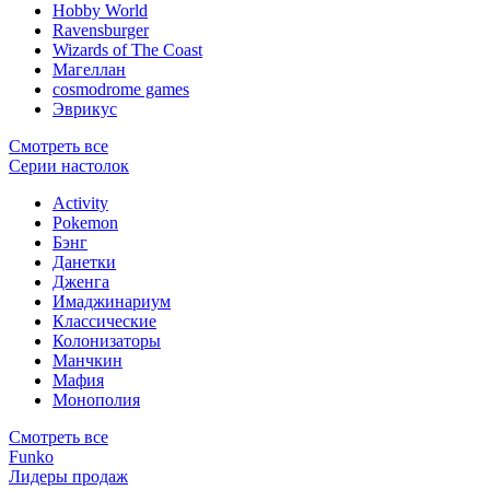
Hobby World
Ravensburger
Wizards of The Coast
Магеллан
сosmodrome games
Эврикус
Смотреть все
Серии настолок
Activity
Pokemon
Бэнг
Данетки
Дженга
Имаджинариум
Классические
Колонизаторы
Манчкин
Мафия
Монополия
Смотреть все
Funko
Лидеры продаж