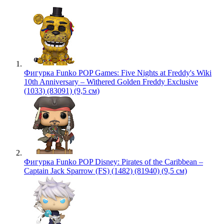
Фигурка Funko POP Games: Five Nights at Freddy's Wiki
10th Anniversary – Withered Golden Freddy Exclusive
(1033) (83091) (9,5 см)
Фигурка Funko POP Disney: Pirates of the Caribbean –
Captain Jack Sparrow (FS) (1482) (81940) (9,5 см)