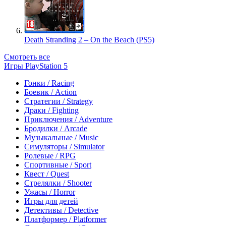
Death Stranding 2 – On the Beach (PS5)
Смотреть все
Игры PlayStation 5
Гонки / Racing
Боевик / Action
Стратегии / Strategy
Драки / Fighting
Приключения / Adventure
Бродилки / Arcade
Музыкальные / Music
Симуляторы / Simulator
Ролевые / RPG
Спортивные / Sport
Квест / Quest
Стрелялки / Shooter
Ужасы / Horror
Игры для детей
Детективы / Detective
Платформер / Platformer