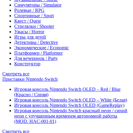
Симуляторы / Simulator
Ролевые / RPG
Спортивные / Sport
Квест / Quest
Стрелялки / Shooter
Ужасы / Horror
Игры для детей
Детективы / Detective
Экономические / Economic
Платформер / Platformer
Для вечеринок / Party
Конструктор
Смотреть все
Приставки Nintendo Switch
Игровая консоль Nintendo Switch OLED – Red / Blue
(Красно / Синяя)
Игровая консоль Nintendo Switch OLED – White (Белая)
Игровая консоль Nintendo Switch OLED (GameReplay)
Игровая консоль Nintendo Switch красный неон / синий
неон с улучшенным временем автономной работы
(MOD. HAC-001-01)
Смотреть все