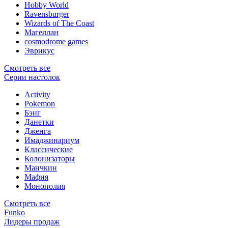
Hobby World
Ravensburger
Wizards of The Coast
Магеллан
сosmodrome games
Эврикус
Смотреть все
Серии настолок
Activity
Pokemon
Бэнг
Данетки
Дженга
Имаджинариум
Классические
Колонизаторы
Манчкин
Мафия
Монополия
Смотреть все
Funko
Лидеры продаж