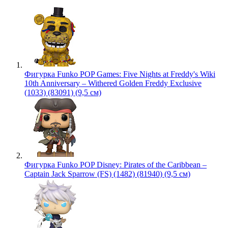
Фигурка Funko POP Games: Five Nights at Freddy's Wiki
10th Anniversary – Withered Golden Freddy Exclusive
(1033) (83091) (9,5 см)
Фигурка Funko POP Disney: Pirates of the Caribbean –
Captain Jack Sparrow (FS) (1482) (81940) (9,5 см)