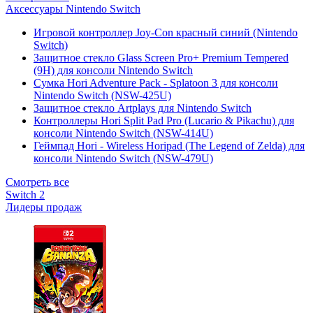
Аксессуары Nintendo Switch
Игровой контроллер Joy-Con красный синий (Nintendo
Switch)
Защитное стекло Glass Screen Pro+ Premium Tempered
(9H) для консоли Nintendo Switch
Сумка Hori Adventure Pack - Splatoon 3 для консоли
Nintendo Switch (NSW-425U)
Защитное стекло Artplays для Nintendo Switch
Контроллеры Hori Split Pad Pro (Lucario & Pikachu) для
консоли Nintendo Switch (NSW-414U)
Геймпад Hori - Wireless Horipad (The Legend of Zelda) для
консоли Nintendo Switch (NSW-479U)
Смотреть все
Switch 2
Лидеры продаж