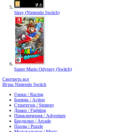
Stray (Nintendo Switch)
Super Mario Odyssey (Switch)
Смотреть все
Игры Nintendo Switch
Гонки / Racing
Боевик / Action
Стратегии / Strategy
Драки / Fighting
Приключения / Adventure
Бродилки / Arcade
Пазлы / Puzzle
Музыкальные / Music