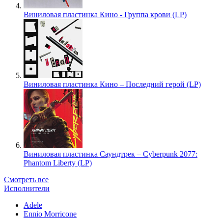
Виниловая пластинка Кино - Группа крови (LP)
Виниловая пластинка Кино – Последний герой (LP)
Виниловая пластинка Саундтрек – Cyberpunk 2077:
Phantom Liberty (LP)
Смотреть все
Исполнители
Adele
Ennio Morricone