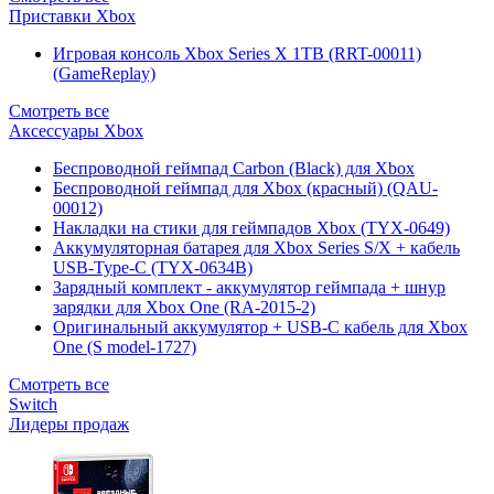
Приставки Xbox
Игровая консоль Xbox Series X 1TB (RRT-00011)
(GameReplay)
Смотреть все
Аксессуары Xbox
Беспроводной геймпад Carbon (Black) для Xbox
Беспроводной геймпад для Xbox (красный) (QAU-
00012)
Накладки на стики для геймпадов Xbox (TYX-0649)
Аккумуляторная батарея для Xbox Series S/X + кабель
USB-Type-C (TYX-0634B)
Зарядный комплект - аккумулятор геймпада + шнур
зарядки для Xbox One (RA-2015-2)
Оригинальный аккумулятор + USB-C кабель для Xbox
One (S model-1727)
Смотреть все
Switch
Лидеры продаж