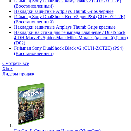
Геймпад Sony DualShock камуфляж v2 (CUH-ZCT2E)
(Восстановленный)
Накладки защитные Artplays Thumb Grips черные
Геймпад Sony DualShock Red v2 для PS4 (CUH-ZCT2E)
(Восстановленный)
Накладки защитные Artplays Thumb Grips красные
Накладки на стики для геймпада DualSense / DualShock
4 DH Marvel's Spider-Man: Miles Morales (красный) (2 шт)
(D02)
Геймпад Sony DualShock Black v2 (CUH-ZCT2E) (PS4)
(Восстановленный)
Смотреть все
Xbox
Лидеры продаж
Far Cry 5. Стандартное Издание (XboxOne)