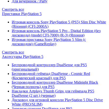
Для вечеринок / Party
Смотреть все
Приставки PlayStation 5
Игровая консоль Sony PlayStation 5 (PS5) Slim Disc White
(Япония) (CFI-2000A)
Игровая консоль PlayStation 5 Pro - Digital Edition (без
дисковода) (model CFI-7000) (R-3) (Япония)
Игровая приставка Sony PlayStation 5 Slim (с
дисководом) (GameReplay)
Смотреть все
Аксессуары PlayStation 5
Беспроводной контроллер DualSense для PS5
(оригинальный)
Беспроводной геймпад DualSense - Cosmic Red
(Космический красный) для PS5
Беспроводной контроллер DualSense Midnight Black
(Черная полночь) для PS5
Накладки Artplays Thumb Grips для геймпада PS5
DualSense (2 шт.) (черные)
Дисковод для игровой консоли PlayStation 5 Disc Drive
White (PRO/SLIM)
Зарядная станция DualSense для PS5