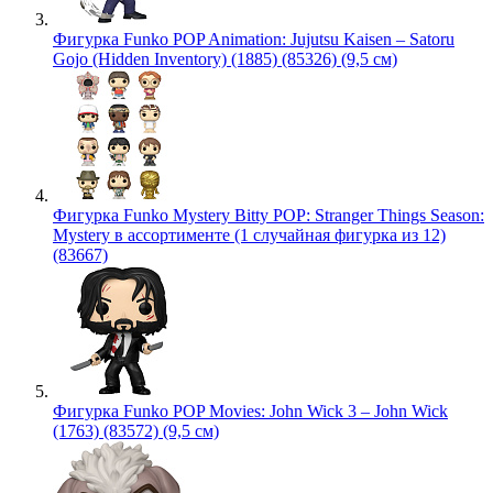
Фигурка Funko POP Animation: Jujutsu Kaisen – Satoru
Gojo (Hidden Inventory) (1885) (85326) (9,5 см)
Фигурка Funko Mystery Bitty POP: Stranger Things Season:
Mystery в ассортименте (1 случайная фигурка из 12)
(83667)
Фигурка Funko POP Movies: John Wick 3 – John Wick
(1763) (83572) (9,5 см)