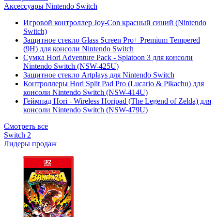
Аксессуары Nintendo Switch
Игровой контроллер Joy-Con красный синий (Nintendo
Switch)
Защитное стекло Glass Screen Pro+ Premium Tempered
(9H) для консоли Nintendo Switch
Сумка Hori Adventure Pack - Splatoon 3 для консоли
Nintendo Switch (NSW-425U)
Защитное стекло Artplays для Nintendo Switch
Контроллеры Hori Split Pad Pro (Lucario & Pikachu) для
консоли Nintendo Switch (NSW-414U)
Геймпад Hori - Wireless Horipad (The Legend of Zelda) для
консоли Nintendo Switch (NSW-479U)
Смотреть все
Switch 2
Лидеры продаж