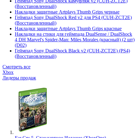
Геймпад Sony DualShock камуфляж v2 (CUH-ZCT2E)
(Восстановленный)
Накладки защитные Artplays Thumb Grips черные
Геймпад Sony DualShock Red v2 для PS4 (CUH-ZCT2E)
(Восстановленный)
Накладки защитные Artplays Thumb Grips красные
Накладки на стики для геймпада DualSense / DualShock
4 DH Marvel's Spider-Man: Miles Morales (красный) (2 шт)
(D02)
Геймпад Sony DualShock Black v2 (CUH-ZCT2E) (PS4)
(Восстановленный)
Смотреть все
Xbox
Лидеры продаж
Far Cry 5. Стандартное Издание (XboxOne)