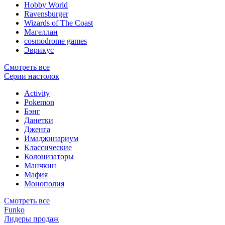
Hobby World
Ravensburger
Wizards of The Coast
Магеллан
сosmodrome games
Эврикус
Смотреть все
Серии настолок
Activity
Pokemon
Бэнг
Данетки
Дженга
Имаджинариум
Классические
Колонизаторы
Манчкин
Мафия
Монополия
Смотреть все
Funko
Лидеры продаж