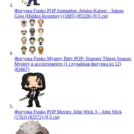
Фигурка Funko POP Animation: Jujutsu Kaisen – Satoru
Gojo (Hidden Inventory) (1885) (85326) (9,5 см)
Фигурка Funko Mystery Bitty POP: Stranger Things Season:
Mystery в ассортименте (1 случайная фигурка из 12)
(83667)
Фигурка Funko POP Movies: John Wick 3 – John Wick
(1763) (83572) (9,5 см)