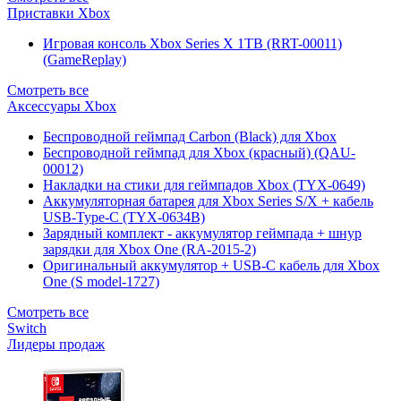
Приставки Xbox
Игровая консоль Xbox Series X 1TB (RRT-00011)
(GameReplay)
Смотреть все
Аксессуары Xbox
Беспроводной геймпад Carbon (Black) для Xbox
Беспроводной геймпад для Xbox (красный) (QAU-
00012)
Накладки на стики для геймпадов Xbox (TYX-0649)
Аккумуляторная батарея для Xbox Series S/X + кабель
USB-Type-C (TYX-0634B)
Зарядный комплект - аккумулятор геймпада + шнур
зарядки для Xbox One (RA-2015-2)
Оригинальный аккумулятор + USB-C кабель для Xbox
One (S model-1727)
Смотреть все
Switch
Лидеры продаж