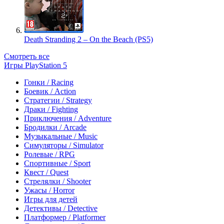
Death Stranding 2 – On the Beach (PS5)
Смотреть все
Игры PlayStation 5
Гонки / Racing
Боевик / Action
Стратегии / Strategy
Драки / Fighting
Приключения / Adventure
Бродилки / Arcade
Музыкальные / Music
Симуляторы / Simulator
Ролевые / RPG
Спортивные / Sport
Квест / Quest
Стрелялки / Shooter
Ужасы / Horror
Игры для детей
Детективы / Detective
Платформер / Platformer