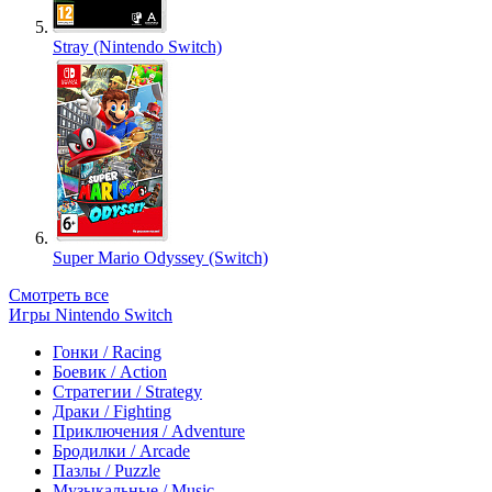
Stray (Nintendo Switch)
Super Mario Odyssey (Switch)
Смотреть все
Игры Nintendo Switch
Гонки / Racing
Боевик / Action
Стратегии / Strategy
Драки / Fighting
Приключения / Adventure
Бродилки / Arcade
Пазлы / Puzzle
Музыкальные / Music