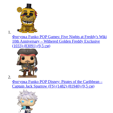
Фигурка Funko POP Games: Five Nights at Freddy's Wiki
10th Anniversary – Withered Golden Freddy Exclusive
(1033) (83091) (9,5 см)
Фигурка Funko POP Disney: Pirates of the Caribbean –
Captain Jack Sparrow (FS) (1482) (81940) (9,5 см)