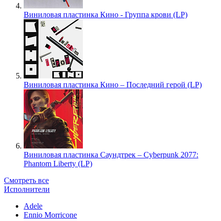
Виниловая пластинка Кино - Группа крови (LP)
Виниловая пластинка Кино – Последний герой (LP)
Виниловая пластинка Саундтрек – Cyberpunk 2077:
Phantom Liberty (LP)
Смотреть все
Исполнители
Adele
Ennio Morricone