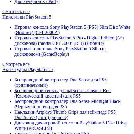
Для вечеринок / Party
Смотреть все
Приставки PlayStation 5
Игровая консоль Sony PlayStation 5 (PS5) Slim Disc White
(Япония) (CFI-2000A)
Игровая консоль PlayStation 5 Pro - Digital Edition (без
дисковода) (model CFI-7000) (R-3) (Япония)
Игровая приставка Sony PlayStation 5 Slim (с
дисководом) (GameReplay)
Смотреть все
Аксессуары PlayStation 5
Беспроводной контроллер DualSense для PS5
(оригинальный)
Беспроводной геймпад DualSense - Cosmic Red
(Космический красный) для PS5
Беспроводной контроллер DualSense Midnight Black
(Черная полночь) для PS5
Накладки Artplays Thumb Grips для геймпада PS5
DualSense (2 шт.) (черные)
Дисковод для игровой консоли PlayStation 5 Disc Drive
White (PRO/SLIM)
Зарядная станция DualSense для PS5