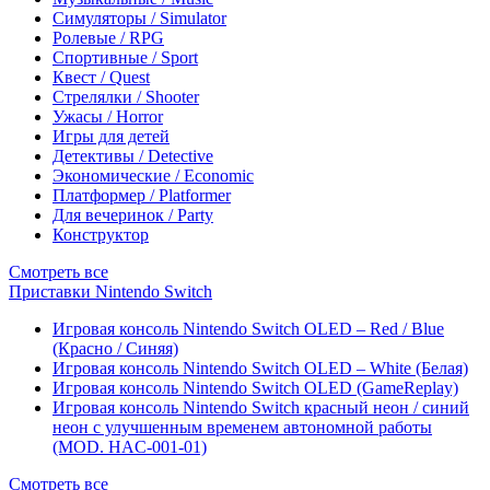
Симуляторы / Simulator
Ролевые / RPG
Спортивные / Sport
Квест / Quest
Стрелялки / Shooter
Ужасы / Horror
Игры для детей
Детективы / Detective
Экономические / Economic
Платформер / Platformer
Для вечеринок / Party
Конструктор
Смотреть все
Приставки Nintendo Switch
Игровая консоль Nintendo Switch OLED – Red / Blue
(Красно / Синяя)
Игровая консоль Nintendo Switch OLED – White (Белая)
Игровая консоль Nintendo Switch OLED (GameReplay)
Игровая консоль Nintendo Switch красный неон / синий
неон с улучшенным временем автономной работы
(MOD. HAC-001-01)
Смотреть все