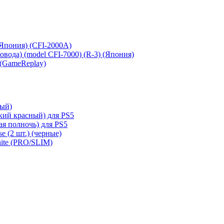
 (Япония) (CFI-2000A)
сковода) (model CFI-7000) (R-3) (Япония)
 (GameReplay)
ный)
кий красный) для PS5
ая полночь) для PS5
e (2 шт.) (черные)
hite (PRO/SLIM)