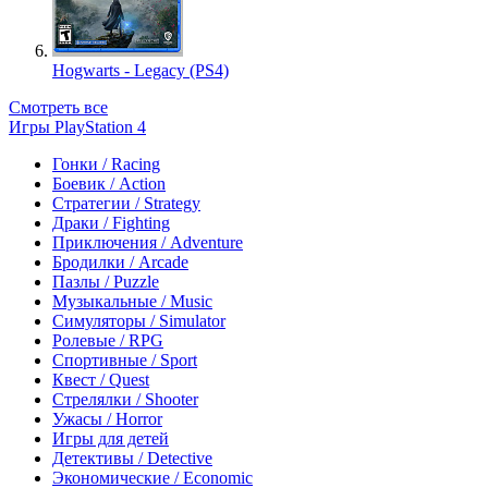
Hogwarts - Legacy (PS4)
Смотреть все
Игры PlayStation 4
Гонки / Racing
Боевик / Action
Стратегии / Strategy
Драки / Fighting
Приключения / Adventure
Бродилки / Arcade
Пазлы / Puzzle
Музыкальные / Music
Симуляторы / Simulator
Ролевые / RPG
Спортивные / Sport
Квест / Quest
Стрелялки / Shooter
Ужасы / Horror
Игры для детей
Детективы / Detective
Экономические / Economic