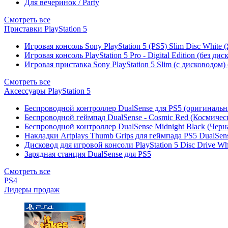
Для вечеринок / Party
Смотреть все
Приставки PlayStation 5
Игровая консоль Sony PlayStation 5 (PS5) Slim Disc White
Игровая консоль PlayStation 5 Pro - Digital Edition (без ди
Игровая приставка Sony PlayStation 5 Slim (с дисководом)
Смотреть все
Аксессуары PlayStation 5
Беспроводной контроллер DualSense для PS5 (оригиналь
Беспроводной геймпад DualSense - Cosmic Red (Космичес
Беспроводной контроллер DualSense Midnight Black (Черн
Накладки Artplays Thumb Grips для геймпада PS5 DualSens
Дисковод для игровой консоли PlayStation 5 Disc Drive W
Зарядная станция DualSense для PS5
Смотреть все
PS4
Лидеры продаж