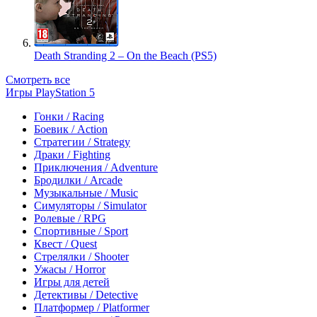
Death Stranding 2 – On the Beach (PS5)
Смотреть все
Игры PlayStation 5
Гонки / Racing
Боевик / Action
Стратегии / Strategy
Драки / Fighting
Приключения / Adventure
Бродилки / Arcade
Музыкальные / Music
Симуляторы / Simulator
Ролевые / RPG
Спортивные / Sport
Квест / Quest
Стрелялки / Shooter
Ужасы / Horror
Игры для детей
Детективы / Detective
Платформер / Platformer