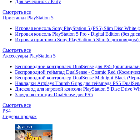
Для вечеринок / Party
Смотреть все
Приставки PlayStation 5
Игровая консоль Sony PlayStation 5 (PS5) Slim Disc White
Игровая консоль PlayStation 5 Pro - Digital Edition (без ди
Игровая приставка Sony PlayStation 5 Slim (с дисководом)
Смотреть все
Аксессуары PlayStation 5
Беспроводной контроллер DualSense для PS5 (оригиналь
Беспроводной геймпад DualSense - Cosmic Red (Космичес
Беспроводной контроллер DualSense Midnight Black (Черн
Накладки Artplays Thumb Grips для геймпада PS5 DualSens
Дисковод для игровой консоли PlayStation 5 Disc Drive W
Зарядная станция DualSense для PS5
Смотреть все
PS4
Лидеры продаж