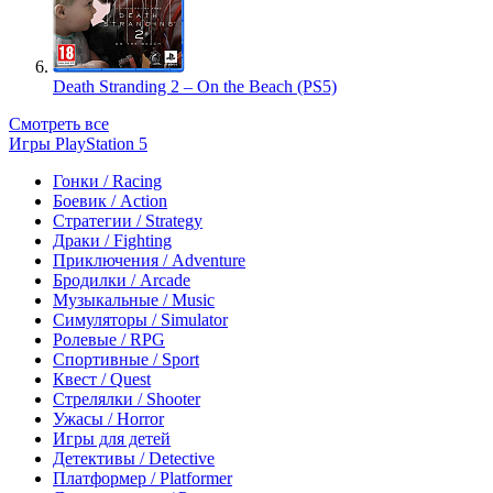
Death Stranding 2 – On the Beach (PS5)
Смотреть все
Игры PlayStation 5
Гонки / Racing
Боевик / Action
Стратегии / Strategy
Драки / Fighting
Приключения / Adventure
Бродилки / Arcade
Музыкальные / Music
Симуляторы / Simulator
Ролевые / RPG
Спортивные / Sport
Квест / Quest
Стрелялки / Shooter
Ужасы / Horror
Игры для детей
Детективы / Detective
Платформер / Platformer