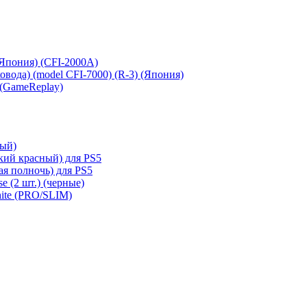
 (Япония) (CFI-2000A)
сковода) (model CFI-7000) (R-3) (Япония)
 (GameReplay)
ный)
кий красный) для PS5
ая полночь) для PS5
e (2 шт.) (черные)
hite (PRO/SLIM)