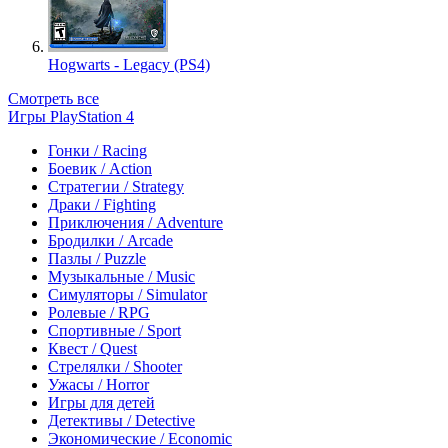
Hogwarts - Legacy (PS4)
Смотреть все
Игры PlayStation 4
Гонки / Racing
Боевик / Action
Стратегии / Strategy
Драки / Fighting
Приключения / Adventure
Бродилки / Arcade
Пазлы / Puzzle
Музыкальные / Music
Симуляторы / Simulator
Ролевые / RPG
Спортивные / Sport
Квест / Quest
Стрелялки / Shooter
Ужасы / Horror
Игры для детей
Детективы / Detective
Экономические / Economic