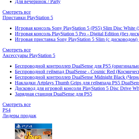
Для вечеринок / Party
Смотреть все
Приставки PlayStation 5
Игровая консоль Sony PlayStation 5 (PS5) Slim Disc White
Игровая консоль PlayStation 5 Pro - Digital Edition (без ди
Игровая приставка Sony PlayStation 5 Slim (с дисководом)
Смотреть все
Аксессуары PlayStation 5
Беспроводной контроллер DualSense для PS5 (оригиналь
Беспроводной геймпад DualSense - Cosmic Red (Космичес
Беспроводной контроллер DualSense Midnight Black (Черн
Накладки Artplays Thumb Grips для геймпада PS5 DualSens
Дисковод для игровой консоли PlayStation 5 Disc Drive W
Зарядная станция DualSense для PS5
Смотреть все
PS4
Лидеры продаж