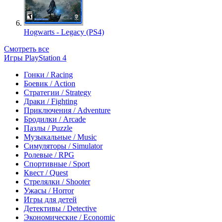
Hogwarts - Legacy (PS4)
Смотреть все
Игры PlayStation 4
Гонки / Racing
Боевик / Action
Стратегии / Strategy
Драки / Fighting
Приключения / Adventure
Бродилки / Arcade
Пазлы / Puzzle
Музыкальные / Music
Симуляторы / Simulator
Ролевые / RPG
Спортивные / Sport
Квест / Quest
Стрелялки / Shooter
Ужасы / Horror
Игры для детей
Детективы / Detective
Экономические / Economic