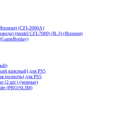
 (Япония) (CFI-2000A)
сковода) (model CFI-7000) (R-3) (Япония)
 (GameReplay)
ный)
кий красный) для PS5
ая полночь) для PS5
e (2 шт.) (черные)
hite (PRO/SLIM)