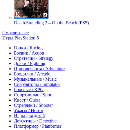
Death Stranding 2 – On the Beach (PS5)
Смотреть все
Игры PlayStation 5
Гонки / Racing
Боевик / Action
Стратегии / Strategy
Драки / Fighting
Приключения / Adventure
Бродилки / Arcade
Музыкальные / Music
Симуляторы / Simulator
Ролевые / RPG
Спортивные / Sport
Квест / Quest
Стрелялки / Shooter
Ужасы / Horror
Игры для детей
Детективы / Detective
Платформер / Platformer