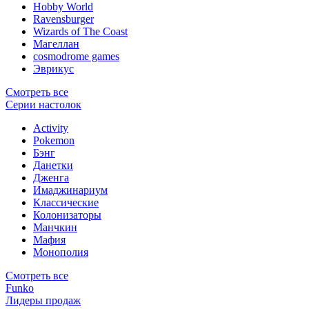
Hobby World
Ravensburger
Wizards of The Coast
Магеллан
сosmodrome games
Эврикус
Смотреть все
Серии настолок
Activity
Pokemon
Бэнг
Данетки
Дженга
Имаджинариум
Классические
Колонизаторы
Манчкин
Мафия
Монополия
Смотреть все
Funko
Лидеры продаж