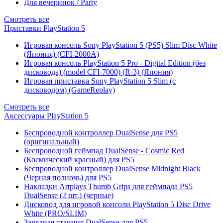
Для вечеринок / Party
Смотреть все
Приставки PlayStation 5
Игровая консоль Sony PlayStation 5 (PS5) Slim Disc White
(Япония) (CFI-2000A)
Игровая консоль PlayStation 5 Pro - Digital Edition (без
дисковода) (model CFI-7000) (R-3) (Япония)
Игровая приставка Sony PlayStation 5 Slim (с
дисководом) (GameReplay)
Смотреть все
Аксессуары PlayStation 5
Беспроводной контроллер DualSense для PS5
(оригинальный)
Беспроводной геймпад DualSense - Cosmic Red
(Космический красный) для PS5
Беспроводной контроллер DualSense Midnight Black
(Черная полночь) для PS5
Накладки Artplays Thumb Grips для геймпада PS5
DualSense (2 шт.) (черные)
Дисковод для игровой консоли PlayStation 5 Disc Drive
White (PRO/SLIM)
Зарядная станция DualSense для PS5