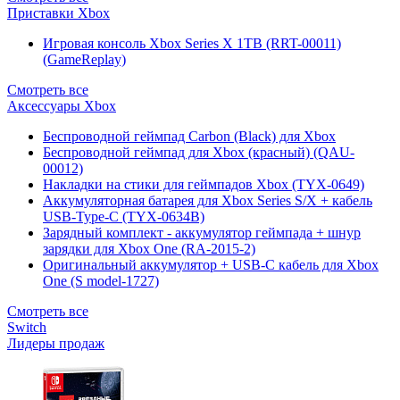
Приставки Xbox
Игровая консоль Xbox Series X 1TB (RRT-00011)
(GameReplay)
Смотреть все
Аксессуары Xbox
Беспроводной геймпад Carbon (Black) для Xbox
Беспроводной геймпад для Xbox (красный) (QAU-
00012)
Накладки на стики для геймпадов Xbox (TYX-0649)
Аккумуляторная батарея для Xbox Series S/X + кабель
USB-Type-C (TYX-0634B)
Зарядный комплект - аккумулятор геймпада + шнур
зарядки для Xbox One (RA-2015-2)
Оригинальный аккумулятор + USB-C кабель для Xbox
One (S model-1727)
Смотреть все
Switch
Лидеры продаж