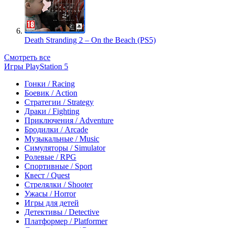
Death Stranding 2 – On the Beach (PS5)
Смотреть все
Игры PlayStation 5
Гонки / Racing
Боевик / Action
Стратегии / Strategy
Драки / Fighting
Приключения / Adventure
Бродилки / Arcade
Музыкальные / Music
Симуляторы / Simulator
Ролевые / RPG
Спортивные / Sport
Квест / Quest
Стрелялки / Shooter
Ужасы / Horror
Игры для детей
Детективы / Detective
Платформер / Platformer