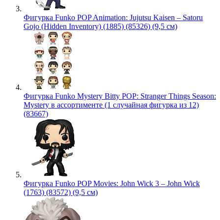
Фигурка Funko POP Animation: Jujutsu Kaisen – Satoru
Gojo (Hidden Inventory) (1885) (85326) (9,5 см)
Фигурка Funko Mystery Bitty POP: Stranger Things Season:
Mystery в ассортименте (1 случайная фигурка из 12)
(83667)
Фигурка Funko POP Movies: John Wick 3 – John Wick
(1763) (83572) (9,5 см)