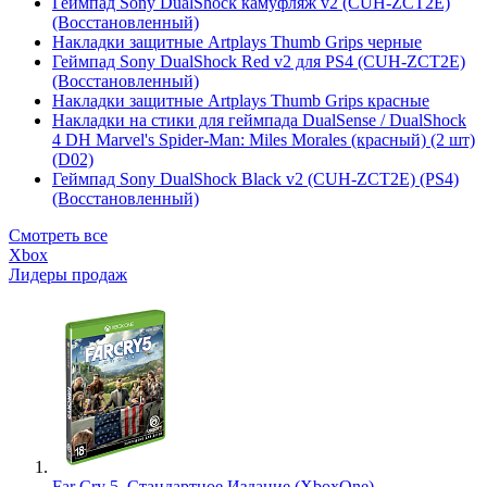
Геймпад Sony DualShock камуфляж v2 (CUH-ZCT2E)
(Восстановленный)
Накладки защитные Artplays Thumb Grips черные
Геймпад Sony DualShock Red v2 для PS4 (CUH-ZCT2E)
(Восстановленный)
Накладки защитные Artplays Thumb Grips красные
Накладки на стики для геймпада DualSense / DualShock
4 DH Marvel's Spider-Man: Miles Morales (красный) (2 шт)
(D02)
Геймпад Sony DualShock Black v2 (CUH-ZCT2E) (PS4)
(Восстановленный)
Смотреть все
Xbox
Лидеры продаж
Far Cry 5. Стандартное Издание (XboxOne)