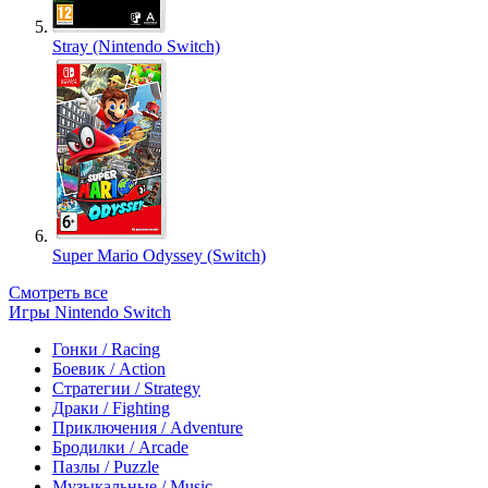
Stray (Nintendo Switch)
Super Mario Odyssey (Switch)
Смотреть все
Игры Nintendo Switch
Гонки / Racing
Боевик / Action
Стратегии / Strategy
Драки / Fighting
Приключения / Adventure
Бродилки / Arcade
Пазлы / Puzzle
Музыкальные / Music