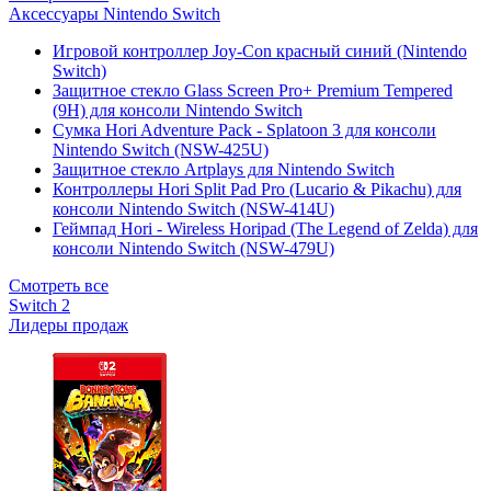
Аксессуары Nintendo Switch
Игровой контроллер Joy-Con красный синий (Nintendo
Switch)
Защитное стекло Glass Screen Pro+ Premium Tempered
(9H) для консоли Nintendo Switch
Сумка Hori Adventure Pack - Splatoon 3 для консоли
Nintendo Switch (NSW-425U)
Защитное стекло Artplays для Nintendo Switch
Контроллеры Hori Split Pad Pro (Lucario & Pikachu) для
консоли Nintendo Switch (NSW-414U)
Геймпад Hori - Wireless Horipad (The Legend of Zelda) для
консоли Nintendo Switch (NSW-479U)
Смотреть все
Switch 2
Лидеры продаж