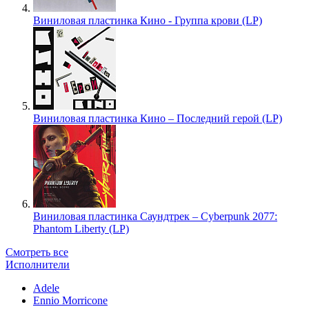
Виниловая пластинка Кино - Группа крови (LP)
Виниловая пластинка Кино – Последний герой (LP)
Виниловая пластинка Саундтрек – Cyberpunk 2077:
Phantom Liberty (LP)
Смотреть все
Исполнители
Adele
Ennio Morricone