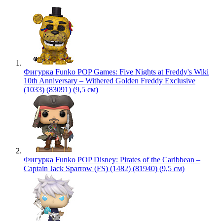
Фигурка Funko POP Games: Five Nights at Freddy's Wiki
10th Anniversary – Withered Golden Freddy Exclusive
(1033) (83091) (9,5 см)
Фигурка Funko POP Disney: Pirates of the Caribbean –
Captain Jack Sparrow (FS) (1482) (81940) (9,5 см)