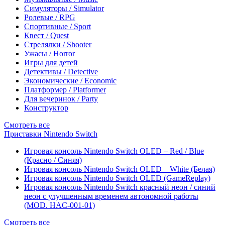
Симуляторы / Simulator
Ролевые / RPG
Спортивные / Sport
Квест / Quest
Стрелялки / Shooter
Ужасы / Horror
Игры для детей
Детективы / Detective
Экономические / Economic
Платформер / Platformer
Для вечеринок / Party
Конструктор
Смотреть все
Приставки Nintendo Switch
Игровая консоль Nintendo Switch OLED – Red / Blue
(Красно / Синяя)
Игровая консоль Nintendo Switch OLED – White (Белая)
Игровая консоль Nintendo Switch OLED (GameReplay)
Игровая консоль Nintendo Switch красный неон / синий
неон с улучшенным временем автономной работы
(MOD. HAC-001-01)
Смотреть все