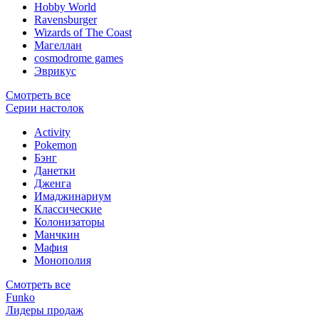
Hobby World
Ravensburger
Wizards of The Coast
Магеллан
сosmodrome games
Эврикус
Смотреть все
Серии настолок
Activity
Pokemon
Бэнг
Данетки
Дженга
Имаджинариум
Классические
Колонизаторы
Манчкин
Мафия
Монополия
Смотреть все
Funko
Лидеры продаж