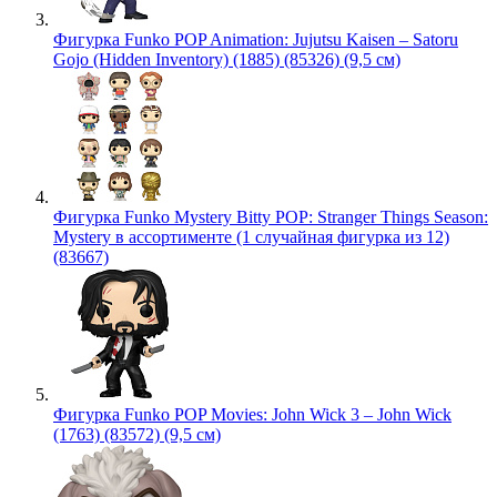
Фигурка Funko POP Animation: Jujutsu Kaisen – Satoru
Gojo (Hidden Inventory) (1885) (85326) (9,5 см)
Фигурка Funko Mystery Bitty POP: Stranger Things Season:
Mystery в ассортименте (1 случайная фигурка из 12)
(83667)
Фигурка Funko POP Movies: John Wick 3 – John Wick
(1763) (83572) (9,5 см)