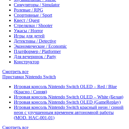
Симуляторы / Simulator
Ролевые / RPG
Спортивные / Sport
Квест / Quest
Стрелялки / Shooter
Ужасы / Horror
Игры для детей
Детективы / Detective
Экономические / Economic
Платформер / Platformer
Для вечеринок / Party
Конструктор
Смотреть все
Приставки Nintendo Switch
Игровая консоль Nintendo Switch OLED – Red / Blue
(Красно / Синяя)
Игровая консоль Nintendo Switch OLED – White (Белая)
Игровая консоль Nintendo Switch OLED (GameReplay)
Игровая консоль Nintendo Switch красный неон / синий
неон с улучшенным временем автономной работы
(MOD. HAC-001-01)
Смотреть все