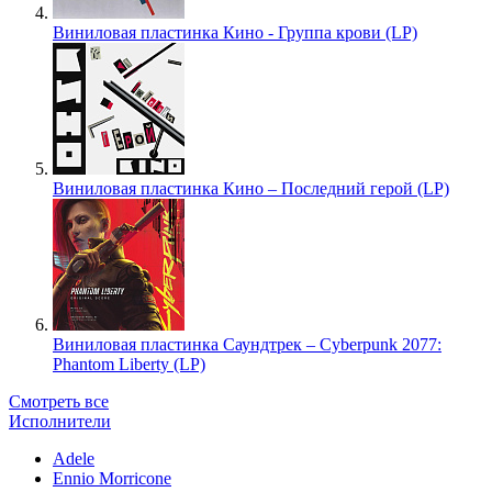
Виниловая пластинка Кино - Группа крови (LP)
Виниловая пластинка Кино – Последний герой (LP)
Виниловая пластинка Саундтрек – Cyberpunk 2077:
Phantom Liberty (LP)
Смотреть все
Исполнители
Adele
Ennio Morricone