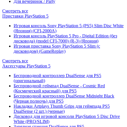
Для вечеринок / Party
Смотреть все
Приставки PlayStation 5
Игровая консоль Sony PlayStation 5 (PS5) Slim Disc White
(Япония) (CFI-2000A)
Игровая консоль PlayStation 5 Pro - Digital Edition (без
дисковода) (model CFI-7000) (R-3) (Япония)
Игровая приставка Sony PlayStation 5 Slim (с
дисководом) (GameReplay)
Смотреть все
Аксессуары PlayStation 5
Беспроводной контроллер DualSense для PS5
(оригинальный)
Беспроводной геймпад DualSense - Cosmic Red
(Космический красный) для PS5
Беспроводной контроллер DualSense Midnight Black
(Черная полночь) для PS5
Накладки Artplays Thumb Grips для геймпада PS5
DualSense (2 шт.) (черные)
Дисковод для игровой консоли PlayStation 5 Disc Drive
White (PRO/SLIM)
Зарядная станция DualSense для PS5