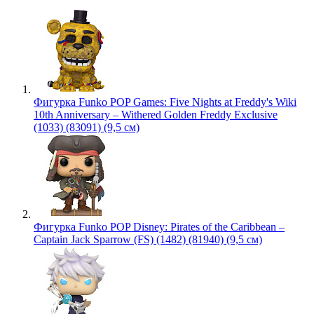
Фигурка Funko POP Games: Five Nights at Freddy's Wiki
10th Anniversary – Withered Golden Freddy Exclusive
(1033) (83091) (9,5 см)
Фигурка Funko POP Disney: Pirates of the Caribbean –
Captain Jack Sparrow (FS) (1482) (81940) (9,5 см)