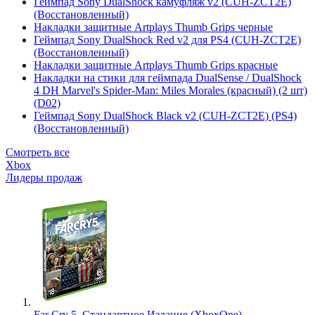
Геймпад Sony DualShock камуфляж v2 (CUH-ZCT2E)
(Восстановленный)
Накладки защитные Artplays Thumb Grips черные
Геймпад Sony DualShock Red v2 для PS4 (CUH-ZCT2E)
(Восстановленный)
Накладки защитные Artplays Thumb Grips красные
Накладки на стики для геймпада DualSense / DualShock
4 DH Marvel's Spider-Man: Miles Morales (красный) (2 шт)
(D02)
Геймпад Sony DualShock Black v2 (CUH-ZCT2E) (PS4)
(Восстановленный)
Смотреть все
Xbox
Лидеры продаж
Far Cry 5. Стандартное Издание (XboxOne)