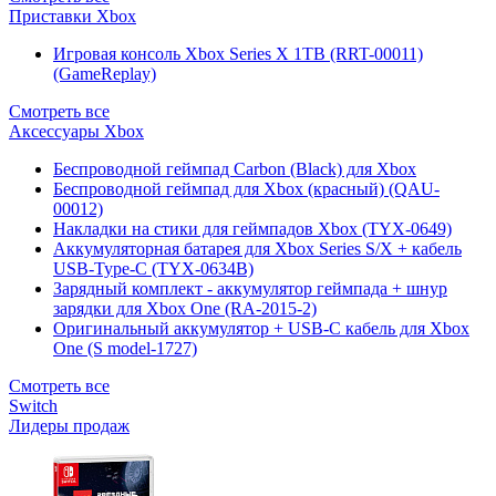
Приставки Xbox
Игровая консоль Xbox Series X 1TB (RRT-00011)
(GameReplay)
Смотреть все
Аксессуары Xbox
Беспроводной геймпад Carbon (Black) для Xbox
Беспроводной геймпад для Xbox (красный) (QAU-
00012)
Накладки на стики для геймпадов Xbox (TYX-0649)
Аккумуляторная батарея для Xbox Series S/X + кабель
USB-Type-C (TYX-0634B)
Зарядный комплект - аккумулятор геймпада + шнур
зарядки для Xbox One (RA-2015-2)
Оригинальный аккумулятор + USB-C кабель для Xbox
One (S model-1727)
Смотреть все
Switch
Лидеры продаж