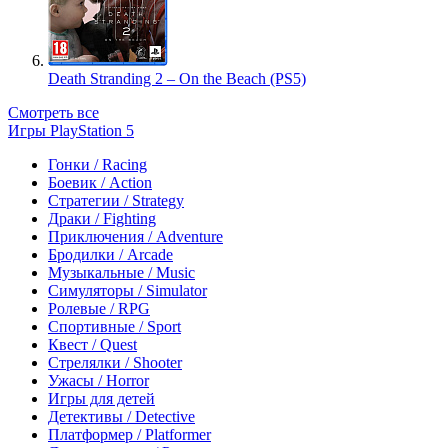
Death Stranding 2 – On the Beach (PS5)
Смотреть все
Игры PlayStation 5
Гонки / Racing
Боевик / Action
Стратегии / Strategy
Драки / Fighting
Приключения / Adventure
Бродилки / Arcade
Музыкальные / Music
Симуляторы / Simulator
Ролевые / RPG
Спортивные / Sport
Квест / Quest
Стрелялки / Shooter
Ужасы / Horror
Игры для детей
Детективы / Detective
Платформер / Platformer