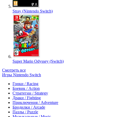
Stray (Nintendo Switch)
Super Mario Odyssey (Switch)
Смотреть все
Игры Nintendo Switch
Гонки / Racing
Боевик / Action
Стратегии / Strategy
Драки / Fighting
Приключения / Adventure
Бродилки / Arcade
Пазлы / Puzzle
Музыкальные / Music