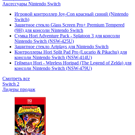
Аксессуары Nintendo Switch
Игровой контроллер Joy-Con красный синий (Nintendo
Switch)
Защитное стекло Glass Screen Pro+ Premium Tempered
(9H) для консоли Nintendo Switch
Сумка Hori Adventure Pack - Splatoon 3 для консоли
Nintendo Switch (NSW-425U)
Защитное стекло Artplays для Nintendo Switch
Контроллеры Hori Split Pad Pro (Lucario & Pikachu) для
консоли Nintendo Switch (NSW-414U)
Геймпад Hori - Wireless Horipad (The Legend of Zelda) для
консоли Nintendo Switch (NSW-479U)
Смотреть все
Switch 2
Лидеры продаж