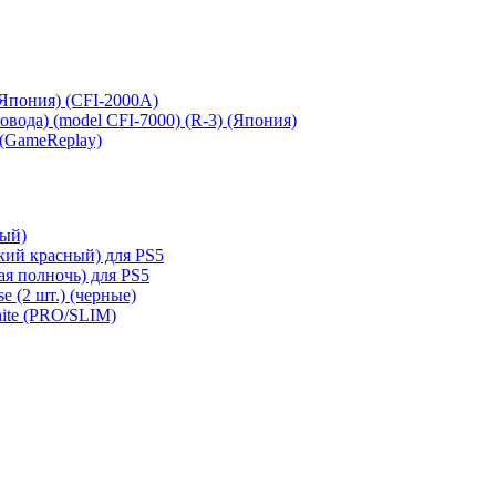
 (Япония) (CFI-2000A)
сковода) (model CFI-7000) (R-3) (Япония)
 (GameReplay)
ный)
кий красный) для PS5
ая полночь) для PS5
e (2 шт.) (черные)
hite (PRO/SLIM)