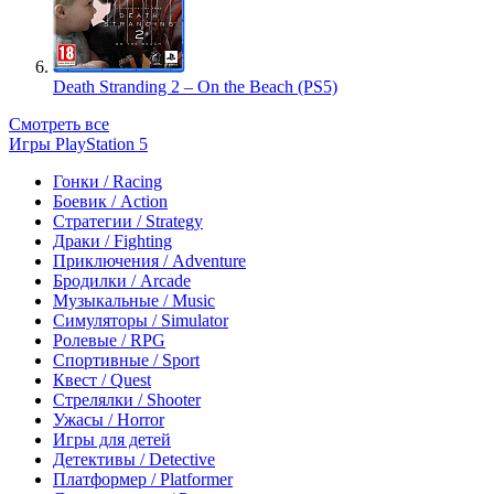
Death Stranding 2 – On the Beach (PS5)
Смотреть все
Игры PlayStation 5
Гонки / Racing
Боевик / Action
Стратегии / Strategy
Драки / Fighting
Приключения / Adventure
Бродилки / Arcade
Музыкальные / Music
Симуляторы / Simulator
Ролевые / RPG
Спортивные / Sport
Квест / Quest
Стрелялки / Shooter
Ужасы / Horror
Игры для детей
Детективы / Detective
Платформер / Platformer