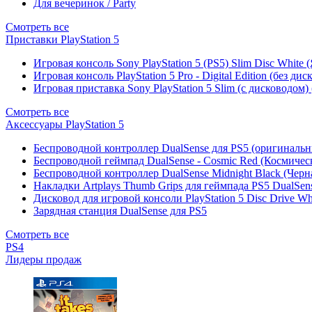
Для вечеринок / Party
Смотреть все
Приставки PlayStation 5
Игровая консоль Sony PlayStation 5 (PS5) Slim Disc White
Игровая консоль PlayStation 5 Pro - Digital Edition (без ди
Игровая приставка Sony PlayStation 5 Slim (с дисководом)
Смотреть все
Аксессуары PlayStation 5
Беспроводной контроллер DualSense для PS5 (оригиналь
Беспроводной геймпад DualSense - Cosmic Red (Космичес
Беспроводной контроллер DualSense Midnight Black (Черн
Накладки Artplays Thumb Grips для геймпада PS5 DualSens
Дисковод для игровой консоли PlayStation 5 Disc Drive W
Зарядная станция DualSense для PS5
Смотреть все
PS4
Лидеры продаж