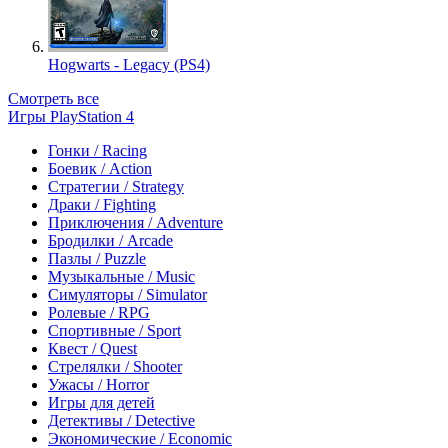
Hogwarts - Legacy (PS4)
Смотреть все
Игры PlayStation 4
Гонки / Racing
Боевик / Action
Стратегии / Strategy
Драки / Fighting
Приключения / Adventure
Бродилки / Arcade
Пазлы / Puzzle
Музыкальные / Music
Симуляторы / Simulator
Ролевые / RPG
Спортивные / Sport
Квест / Quest
Стрелялки / Shooter
Ужасы / Horror
Игры для детей
Детективы / Detective
Экономические / Economic