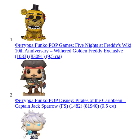
Фигурка Funko POP Games: Five Nights at Freddy's Wiki
10th Anniversary – Withered Golden Freddy Exclusive
(1033) (83091) (9,5 см)
Фигурка Funko POP Disney: Pirates of the Caribbean –
Captain Jack Sparrow (FS) (1482) (81940) (9,5 см)