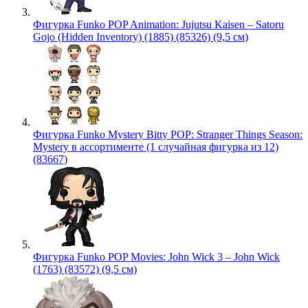
Фигурка Funko POP Animation: Jujutsu Kaisen – Satoru
Gojo (Hidden Inventory) (1885) (85326) (9,5 см)
Фигурка Funko Mystery Bitty POP: Stranger Things Season:
Mystery в ассортименте (1 случайная фигурка из 12)
(83667)
Фигурка Funko POP Movies: John Wick 3 – John Wick
(1763) (83572) (9,5 см)