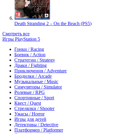
Death Stranding 2 – On the Beach (PS5)
Смотреть все
Игры PlayStation 5
Гонки / Racing
Боевик / Action
Стратегии / Strategy
Драки / Fighting
Приключения / Adventure
Бродилки / Arcade
Музыкальные / Music
Симуляторы / Simulator
Ролевые / RPG
Спортивные / Sport
Квест / Quest
Стрелялки / Shooter
Ужасы / Horror
Игры для детей
Детективы / Detective
Платформер / Platformer