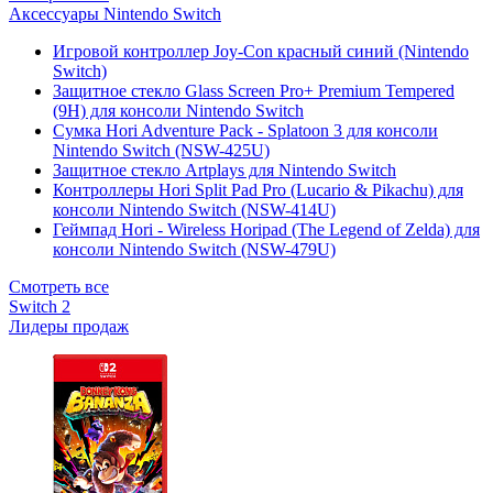
Аксессуары Nintendo Switch
Игровой контроллер Joy-Con красный синий (Nintendo
Switch)
Защитное стекло Glass Screen Pro+ Premium Tempered
(9H) для консоли Nintendo Switch
Сумка Hori Adventure Pack - Splatoon 3 для консоли
Nintendo Switch (NSW-425U)
Защитное стекло Artplays для Nintendo Switch
Контроллеры Hori Split Pad Pro (Lucario & Pikachu) для
консоли Nintendo Switch (NSW-414U)
Геймпад Hori - Wireless Horipad (The Legend of Zelda) для
консоли Nintendo Switch (NSW-479U)
Смотреть все
Switch 2
Лидеры продаж