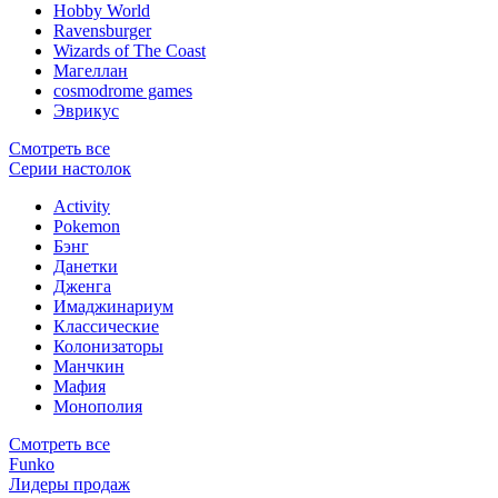
Hobby World
Ravensburger
Wizards of The Coast
Магеллан
сosmodrome games
Эврикус
Смотреть все
Серии настолок
Activity
Pokemon
Бэнг
Данетки
Дженга
Имаджинариум
Классические
Колонизаторы
Манчкин
Мафия
Монополия
Смотреть все
Funko
Лидеры продаж