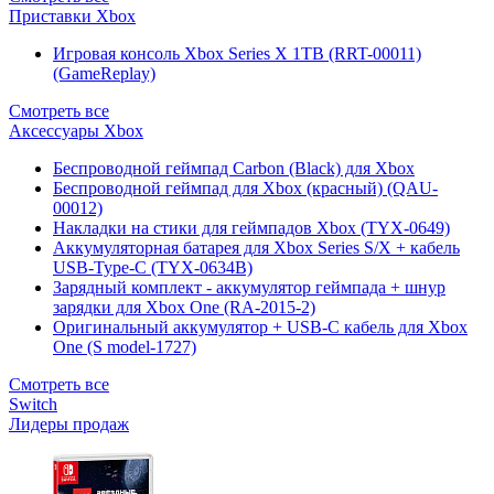
Приставки Xbox
Игровая консоль Xbox Series X 1TB (RRT-00011)
(GameReplay)
Смотреть все
Аксессуары Xbox
Беспроводной геймпад Carbon (Black) для Xbox
Беспроводной геймпад для Xbox (красный) (QAU-
00012)
Накладки на стики для геймпадов Xbox (TYX-0649)
Аккумуляторная батарея для Xbox Series S/X + кабель
USB-Type-C (TYX-0634B)
Зарядный комплект - аккумулятор геймпада + шнур
зарядки для Xbox One (RA-2015-2)
Оригинальный аккумулятор + USB-C кабель для Xbox
One (S model-1727)
Смотреть все
Switch
Лидеры продаж