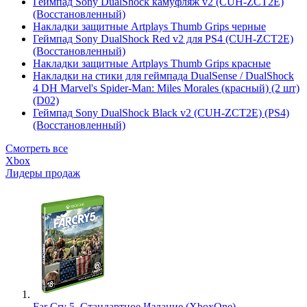
Геймпад Sony DualShock камуфляж v2 (CUH-ZCT2E)
(Восстановленный)
Накладки защитные Artplays Thumb Grips черные
Геймпад Sony DualShock Red v2 для PS4 (CUH-ZCT2E)
(Восстановленный)
Накладки защитные Artplays Thumb Grips красные
Накладки на стики для геймпада DualSense / DualShock
4 DH Marvel's Spider-Man: Miles Morales (красный) (2 шт)
(D02)
Геймпад Sony DualShock Black v2 (CUH-ZCT2E) (PS4)
(Восстановленный)
Смотреть все
Xbox
Лидеры продаж
Far Cry 5. Стандартное Издание (XboxOne)