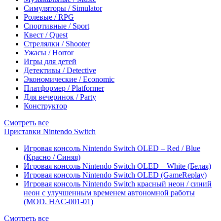
Симуляторы / Simulator
Ролевые / RPG
Спортивные / Sport
Квест / Quest
Стрелялки / Shooter
Ужасы / Horror
Игры для детей
Детективы / Detective
Экономические / Economic
Платформер / Platformer
Для вечеринок / Party
Конструктор
Смотреть все
Приставки Nintendo Switch
Игровая консоль Nintendo Switch OLED – Red / Blue
(Красно / Синяя)
Игровая консоль Nintendo Switch OLED – White (Белая)
Игровая консоль Nintendo Switch OLED (GameReplay)
Игровая консоль Nintendo Switch красный неон / синий
неон с улучшенным временем автономной работы
(MOD. HAC-001-01)
Смотреть все