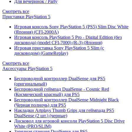
Для вечеринок / Party
Смотреть все
Приставки PlayStation 5
Игровая консоль Sony PlayStation 5 (PS5) Slim Disc White
(Япония) (CFI-2000A)
Игровая консоль PlayStation 5 Pro - Digital Edition (без
дисковода) (model CFI-7000) (R-3) (Япония)
Игровая приставка Sony PlayStation 5 Slim (с
дисководом) (GameReplay)
Смотреть все
Аксессуары PlayStation 5
Беспроводной контроллер DualSense для PS5
(оригинальный)
Беспроводной геймпад DualSense - Cosmic Red
(Космический красный) для PS5
Беспроводной контроллер DualSense Midnight Black
(Черная полночь) для PS5
Накладки Artplays Thumb Grips для геймпада PS5
DualSense (2 шт.) (черные)
Дисковод для игровой консоли PlayStation 5 Disc Drive
White (PRO/SLIM)
Зарядная станция DualSense для PS5