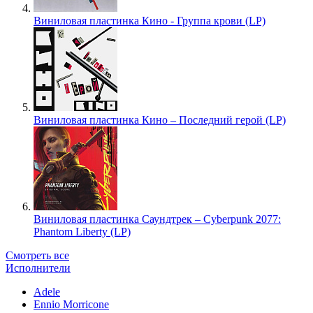
Виниловая пластинка Кино - Группа крови (LP)
Виниловая пластинка Кино – Последний герой (LP)
Виниловая пластинка Саундтрек – Cyberpunk 2077:
Phantom Liberty (LP)
Смотреть все
Исполнители
Adele
Ennio Morricone