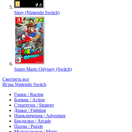
Stray (Nintendo Switch)
Super Mario Odyssey (Switch)
Смотреть все
Игры Nintendo Switch
Гонки / Racing
Боевик / Action
Стратегии / Strategy
Драки / Fighting
Приключения / Adventure
Бродилки / Arcade
Пазлы / Puzzle
Музыкальные / Music