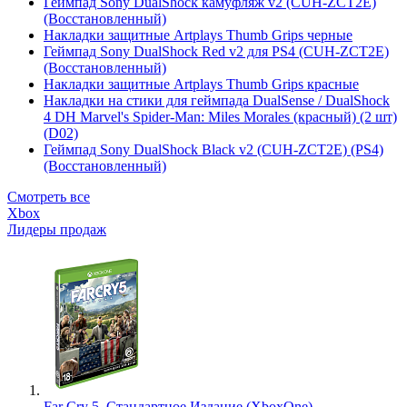
Геймпад Sony DualShock камуфляж v2 (CUH-ZCT2E)
(Восстановленный)
Накладки защитные Artplays Thumb Grips черные
Геймпад Sony DualShock Red v2 для PS4 (CUH-ZCT2E)
(Восстановленный)
Накладки защитные Artplays Thumb Grips красные
Накладки на стики для геймпада DualSense / DualShock
4 DH Marvel's Spider-Man: Miles Morales (красный) (2 шт)
(D02)
Геймпад Sony DualShock Black v2 (CUH-ZCT2E) (PS4)
(Восстановленный)
Смотреть все
Xbox
Лидеры продаж
Far Cry 5. Стандартное Издание (XboxOne)