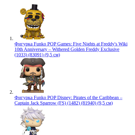
Фигурка Funko POP Games: Five Nights at Freddy's Wiki
10th Anniversary – Withered Golden Freddy Exclusive
(1033) (83091) (9,5 см)
Фигурка Funko POP Disney: Pirates of the Caribbean –
Captain Jack Sparrow (FS) (1482) (81940) (9,5 см)