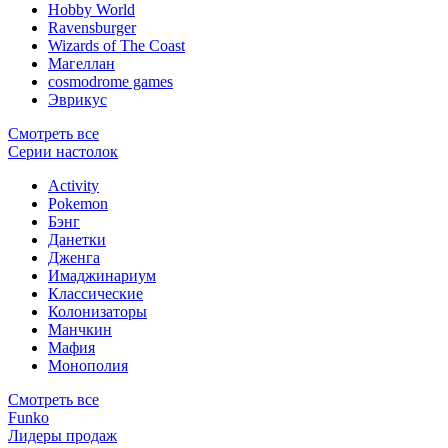
Hobby World
Ravensburger
Wizards of The Coast
Магеллан
сosmodrome games
Эврикус
Смотреть все
Серии настолок
Activity
Pokemon
Бэнг
Данетки
Дженга
Имаджинариум
Классические
Колонизаторы
Манчкин
Мафия
Монополия
Смотреть все
Funko
Лидеры продаж