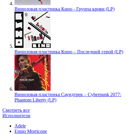
Виниловая пластинка Кино - Группа крови (LP)
Виниловая пластинка Кино – Последний герой (LP)
Виниловая пластинка Саундтрек – Cyberpunk 2077:
Phantom Liberty (LP)
Смотреть все
Исполнители
Adele
Ennio Morricone