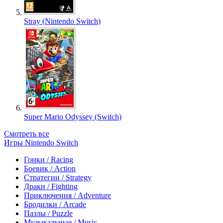
Stray (Nintendo Switch)
Super Mario Odyssey (Switch)
Смотреть все
Игры Nintendo Switch
Гонки / Racing
Боевик / Action
Стратегии / Strategy
Драки / Fighting
Приключения / Adventure
Бродилки / Arcade
Пазлы / Puzzle
Музыкальные / Music