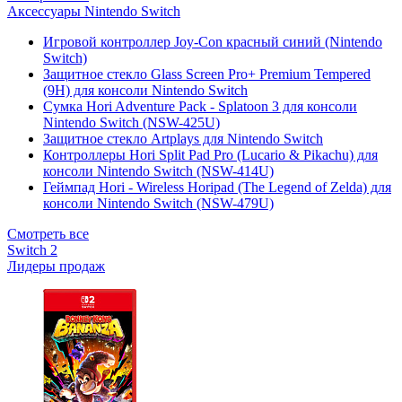
Аксессуары Nintendo Switch
Игровой контроллер Joy-Con красный синий (Nintendo
Switch)
Защитное стекло Glass Screen Pro+ Premium Tempered
(9H) для консоли Nintendo Switch
Сумка Hori Adventure Pack - Splatoon 3 для консоли
Nintendo Switch (NSW-425U)
Защитное стекло Artplays для Nintendo Switch
Контроллеры Hori Split Pad Pro (Lucario & Pikachu) для
консоли Nintendo Switch (NSW-414U)
Геймпад Hori - Wireless Horipad (The Legend of Zelda) для
консоли Nintendo Switch (NSW-479U)
Смотреть все
Switch 2
Лидеры продаж