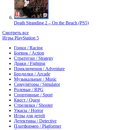
Death Stranding 2 – On the Beach (PS5)
Смотреть все
Игры PlayStation 5
Гонки / Racing
Боевик / Action
Стратегии / Strategy
Драки / Fighting
Приключения / Adventure
Бродилки / Arcade
Музыкальные / Music
Симуляторы / Simulator
Ролевые / RPG
Спортивные / Sport
Квест / Quest
Стрелялки / Shooter
Ужасы / Horror
Игры для детей
Детективы / Detective
Платформер / Platformer