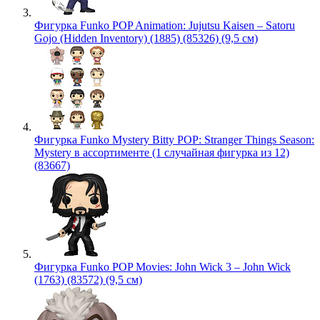
Фигурка Funko POP Animation: Jujutsu Kaisen – Satoru
Gojo (Hidden Inventory) (1885) (85326) (9,5 см)
Фигурка Funko Mystery Bitty POP: Stranger Things Season:
Mystery в ассортименте (1 случайная фигурка из 12)
(83667)
Фигурка Funko POP Movies: John Wick 3 – John Wick
(1763) (83572) (9,5 см)