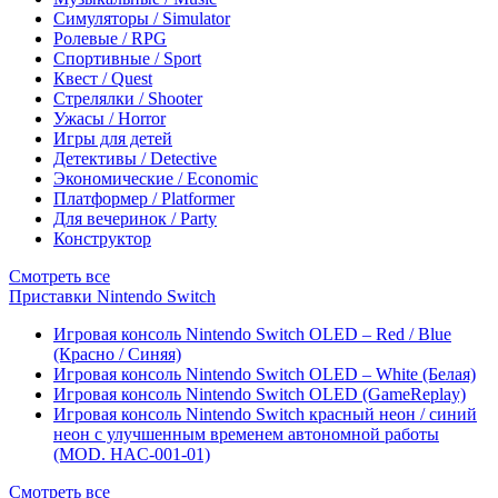
Симуляторы / Simulator
Ролевые / RPG
Спортивные / Sport
Квест / Quest
Стрелялки / Shooter
Ужасы / Horror
Игры для детей
Детективы / Detective
Экономические / Economic
Платформер / Platformer
Для вечеринок / Party
Конструктор
Смотреть все
Приставки Nintendo Switch
Игровая консоль Nintendo Switch OLED – Red / Blue
(Красно / Синяя)
Игровая консоль Nintendo Switch OLED – White (Белая)
Игровая консоль Nintendo Switch OLED (GameReplay)
Игровая консоль Nintendo Switch красный неон / синий
неон с улучшенным временем автономной работы
(MOD. HAC-001-01)
Смотреть все