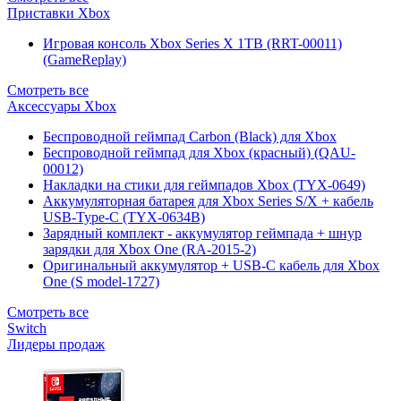
Приставки Xbox
Игровая консоль Xbox Series X 1TB (RRT-00011)
(GameReplay)
Смотреть все
Аксессуары Xbox
Беспроводной геймпад Carbon (Black) для Xbox
Беспроводной геймпад для Xbox (красный) (QAU-
00012)
Накладки на стики для геймпадов Xbox (TYX-0649)
Аккумуляторная батарея для Xbox Series S/X + кабель
USB-Type-C (TYX-0634B)
Зарядный комплект - аккумулятор геймпада + шнур
зарядки для Xbox One (RA-2015-2)
Оригинальный аккумулятор + USB-C кабель для Xbox
One (S model-1727)
Смотреть все
Switch
Лидеры продаж