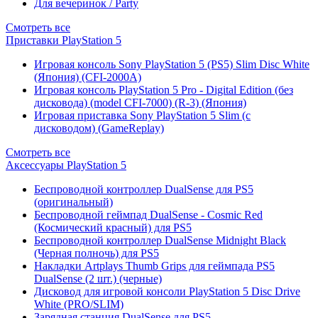
Для вечеринок / Party
Смотреть все
Приставки PlayStation 5
Игровая консоль Sony PlayStation 5 (PS5) Slim Disc White
(Япония) (CFI-2000A)
Игровая консоль PlayStation 5 Pro - Digital Edition (без
дисковода) (model CFI-7000) (R-3) (Япония)
Игровая приставка Sony PlayStation 5 Slim (с
дисководом) (GameReplay)
Смотреть все
Аксессуары PlayStation 5
Беспроводной контроллер DualSense для PS5
(оригинальный)
Беспроводной геймпад DualSense - Cosmic Red
(Космический красный) для PS5
Беспроводной контроллер DualSense Midnight Black
(Черная полночь) для PS5
Накладки Artplays Thumb Grips для геймпада PS5
DualSense (2 шт.) (черные)
Дисковод для игровой консоли PlayStation 5 Disc Drive
White (PRO/SLIM)
Зарядная станция DualSense для PS5