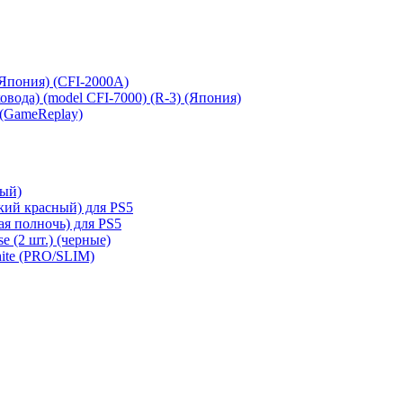
 (Япония) (CFI-2000A)
сковода) (model CFI-7000) (R-3) (Япония)
 (GameReplay)
ный)
кий красный) для PS5
ая полночь) для PS5
e (2 шт.) (черные)
hite (PRO/SLIM)