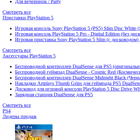
Для вечеринок / Party
Смотреть все
Приставки PlayStation 5
Игровая консоль Sony PlayStation 5 (PS5) Slim Disc White
Игровая консоль PlayStation 5 Pro - Digital Edition (без ди
Игровая приставка Sony PlayStation 5 Slim (с дисководом)
Смотреть все
Аксессуары PlayStation 5
Беспроводной контроллер DualSense для PS5 (оригиналь
Беспроводной геймпад DualSense - Cosmic Red (Космичес
Беспроводной контроллер DualSense Midnight Black (Черн
Накладки Artplays Thumb Grips для геймпада PS5 DualSens
Дисковод для игровой консоли PlayStation 5 Disc Drive W
Зарядная станция DualSense для PS5
Смотреть все
PS4
Лидеры продаж