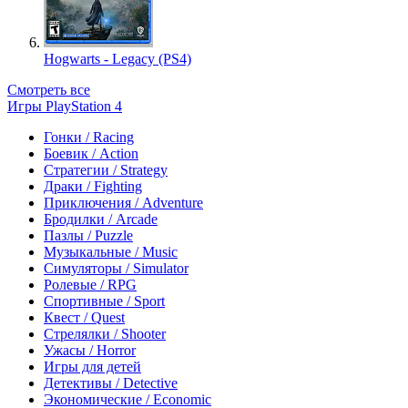
Hogwarts - Legacy (PS4)
Смотреть все
Игры PlayStation 4
Гонки / Racing
Боевик / Action
Стратегии / Strategy
Драки / Fighting
Приключения / Adventure
Бродилки / Arcade
Пазлы / Puzzle
Музыкальные / Music
Симуляторы / Simulator
Ролевые / RPG
Спортивные / Sport
Квест / Quest
Стрелялки / Shooter
Ужасы / Horror
Игры для детей
Детективы / Detective
Экономические / Economic