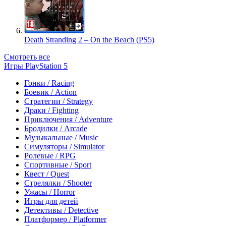
Death Stranding 2 – On the Beach (PS5)
Смотреть все
Игры PlayStation 5
Гонки / Racing
Боевик / Action
Стратегии / Strategy
Драки / Fighting
Приключения / Adventure
Бродилки / Arcade
Музыкальные / Music
Симуляторы / Simulator
Ролевые / RPG
Спортивные / Sport
Квест / Quest
Стрелялки / Shooter
Ужасы / Horror
Игры для детей
Детективы / Detective
Платформер / Platformer