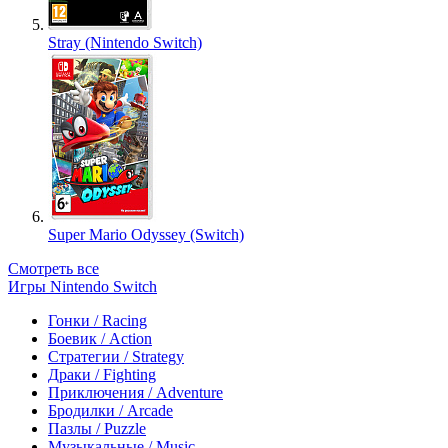
Stray (Nintendo Switch)
Super Mario Odyssey (Switch)
Смотреть все
Игры Nintendo Switch
Гонки / Racing
Боевик / Action
Стратегии / Strategy
Драки / Fighting
Приключения / Adventure
Бродилки / Arcade
Пазлы / Puzzle
Музыкальные / Music