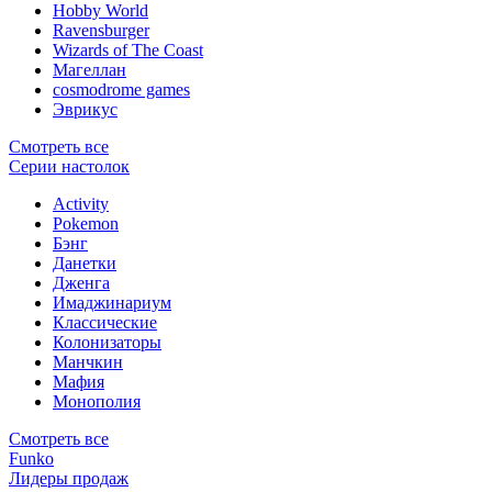
Hobby World
Ravensburger
Wizards of The Coast
Магеллан
сosmodrome games
Эврикус
Смотреть все
Серии настолок
Activity
Pokemon
Бэнг
Данетки
Дженга
Имаджинариум
Классические
Колонизаторы
Манчкин
Мафия
Монополия
Смотреть все
Funko
Лидеры продаж