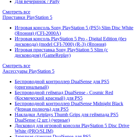
Для вечеринок / Party
Смотреть все
Приставки PlayStation 5
Игровая консоль Sony PlayStation 5 (PS5) Slim Disc White
(Япония) (CFI-2000A)
Игровая консоль PlayStation 5 Pro - Digital Edition (без
дисковода) (model CFI-7000) (R-3) (Япония)
Игровая приставка Sony PlayStation 5 Slim (с
дисководом) (GameReplay)
Смотреть все
Аксессуары PlayStation 5
Беспроводной контроллер DualSense для PS5
(оригинальный)
Беспроводной геймпад DualSense - Cosmic Red
(Космический красный) для PS5
Беспроводной контроллер DualSense Midnight Black
(Черная полночь) для PS5
Накладки Artplays Thumb Grips для геймпада PS5
DualSense (2 шт.) (черные)
Дисковод для игровой консоли PlayStation 5 Disc Drive
White (PRO/SLIM)
Зарядная станция DualSense для PS5