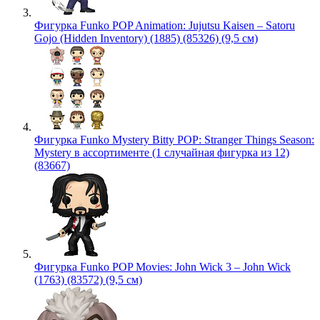
Фигурка Funko POP Animation: Jujutsu Kaisen – Satoru
Gojo (Hidden Inventory) (1885) (85326) (9,5 см)
Фигурка Funko Mystery Bitty POP: Stranger Things Season:
Mystery в ассортименте (1 случайная фигурка из 12)
(83667)
Фигурка Funko POP Movies: John Wick 3 – John Wick
(1763) (83572) (9,5 см)