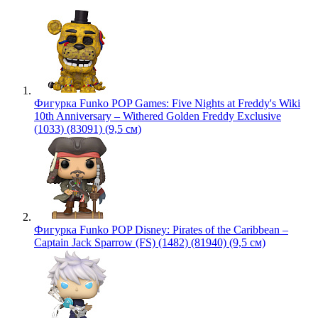
Фигурка Funko POP Games: Five Nights at Freddy's Wiki
10th Anniversary – Withered Golden Freddy Exclusive
(1033) (83091) (9,5 см)
Фигурка Funko POP Disney: Pirates of the Caribbean –
Captain Jack Sparrow (FS) (1482) (81940) (9,5 см)