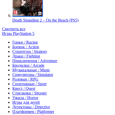
Death Stranding 2 – On the Beach (PS5)
Смотреть все
Игры PlayStation 5
Гонки / Racing
Боевик / Action
Стратегии / Strategy
Драки / Fighting
Приключения / Adventure
Бродилки / Arcade
Музыкальные / Music
Симуляторы / Simulator
Ролевые / RPG
Спортивные / Sport
Квест / Quest
Стрелялки / Shooter
Ужасы / Horror
Игры для детей
Детективы / Detective
Платформер / Platformer