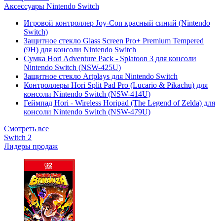
Аксессуары Nintendo Switch
Игровой контроллер Joy-Con красный синий (Nintendo
Switch)
Защитное стекло Glass Screen Pro+ Premium Tempered
(9H) для консоли Nintendo Switch
Сумка Hori Adventure Pack - Splatoon 3 для консоли
Nintendo Switch (NSW-425U)
Защитное стекло Artplays для Nintendo Switch
Контроллеры Hori Split Pad Pro (Lucario & Pikachu) для
консоли Nintendo Switch (NSW-414U)
Геймпад Hori - Wireless Horipad (The Legend of Zelda) для
консоли Nintendo Switch (NSW-479U)
Смотреть все
Switch 2
Лидеры продаж