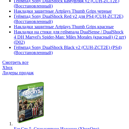
Геймпад Sony DualShock камуфляж v2 (CUH-ZCT2E)
(Восстановленный)
Накладки защитные Artplays Thumb Grips черные
Геймпад Sony DualShock Red v2 для PS4 (CUH-ZCT2E)
(Восстановленный)
Накладки защитные Artplays Thumb Grips красные
Накладки на стики для геймпада DualSense / DualShock
4 DH Marvel's Spider-Man: Miles Morales (красный) (2 шт)
(D02)
Геймпад Sony DualShock Black v2 (CUH-ZCT2E) (PS4)
(Восстановленный)
Смотреть все
Xbox
Лидеры продаж
Far Cry 5. Стандартное Издание (XboxOne)