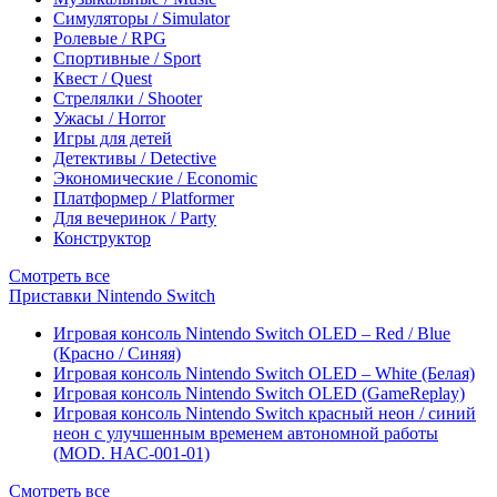
Симуляторы / Simulator
Ролевые / RPG
Спортивные / Sport
Квест / Quest
Стрелялки / Shooter
Ужасы / Horror
Игры для детей
Детективы / Detective
Экономические / Economic
Платформер / Platformer
Для вечеринок / Party
Конструктор
Смотреть все
Приставки Nintendo Switch
Игровая консоль Nintendo Switch OLED – Red / Blue
(Красно / Синяя)
Игровая консоль Nintendo Switch OLED – White (Белая)
Игровая консоль Nintendo Switch OLED (GameReplay)
Игровая консоль Nintendo Switch красный неон / синий
неон с улучшенным временем автономной работы
(MOD. HAC-001-01)
Смотреть все