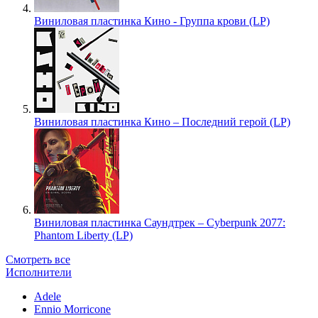
Виниловая пластинка Кино - Группа крови (LP)
Виниловая пластинка Кино – Последний герой (LP)
Виниловая пластинка Саундтрек – Cyberpunk 2077:
Phantom Liberty (LP)
Смотреть все
Исполнители
Adele
Ennio Morricone