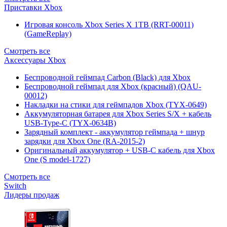
Приставки Xbox
Игровая консоль Xbox Series X 1TB (RRT-00011)
(GameReplay)
Смотреть все
Аксессуары Xbox
Беспроводной геймпад Carbon (Black) для Xbox
Беспроводной геймпад для Xbox (красный) (QAU-
00012)
Накладки на стики для геймпадов Xbox (TYX-0649)
Аккумуляторная батарея для Xbox Series S/X + кабель
USB-Type-C (TYX-0634B)
Зарядный комплект - аккумулятор геймпада + шнур
зарядки для Xbox One (RA-2015-2)
Оригинальный аккумулятор + USB-C кабель для Xbox
One (S model-1727)
Смотреть все
Switch
Лидеры продаж