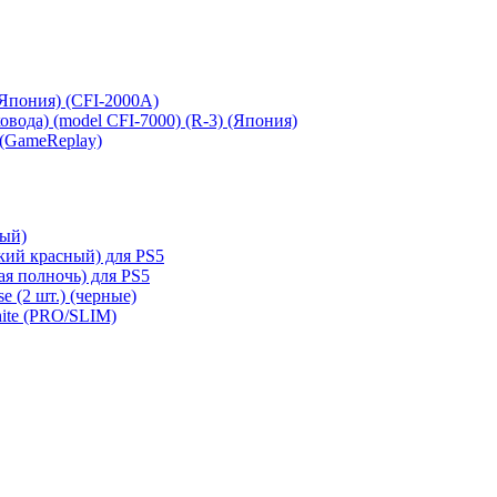
 (Япония) (CFI-2000A)
сковода) (model CFI-7000) (R-3) (Япония)
 (GameReplay)
ный)
кий красный) для PS5
ая полночь) для PS5
e (2 шт.) (черные)
hite (PRO/SLIM)