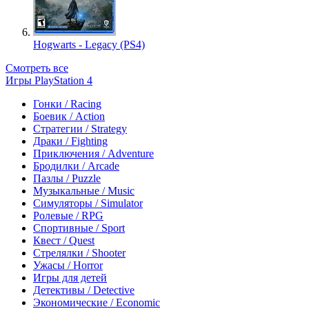
Hogwarts - Legacy (PS4)
Смотреть все
Игры PlayStation 4
Гонки / Racing
Боевик / Action
Стратегии / Strategy
Драки / Fighting
Приключения / Adventure
Бродилки / Arcade
Пазлы / Puzzle
Музыкальные / Music
Симуляторы / Simulator
Ролевые / RPG
Спортивные / Sport
Квест / Quest
Стрелялки / Shooter
Ужасы / Horror
Игры для детей
Детективы / Detective
Экономические / Economic