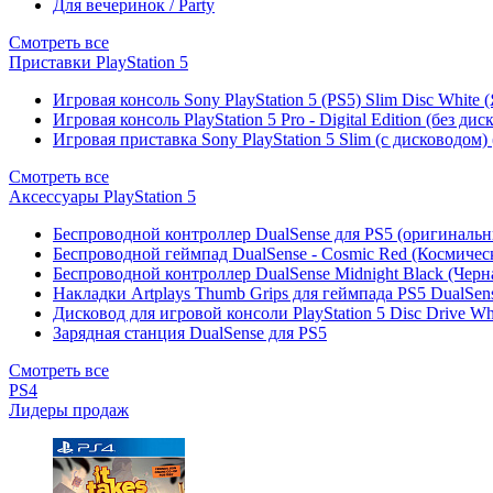
Для вечеринок / Party
Смотреть все
Приставки PlayStation 5
Игровая консоль Sony PlayStation 5 (PS5) Slim Disc White
Игровая консоль PlayStation 5 Pro - Digital Edition (без ди
Игровая приставка Sony PlayStation 5 Slim (с дисководом)
Смотреть все
Аксессуары PlayStation 5
Беспроводной контроллер DualSense для PS5 (оригиналь
Беспроводной геймпад DualSense - Cosmic Red (Космичес
Беспроводной контроллер DualSense Midnight Black (Черн
Накладки Artplays Thumb Grips для геймпада PS5 DualSens
Дисковод для игровой консоли PlayStation 5 Disc Drive W
Зарядная станция DualSense для PS5
Смотреть все
PS4
Лидеры продаж