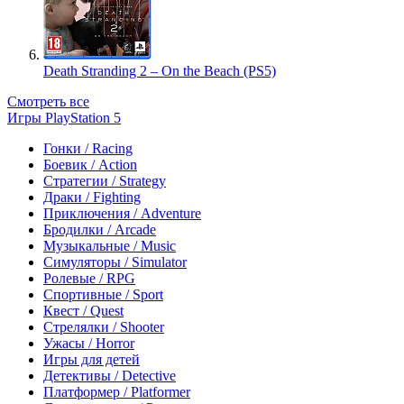
Death Stranding 2 – On the Beach (PS5)
Смотреть все
Игры PlayStation 5
Гонки / Racing
Боевик / Action
Стратегии / Strategy
Драки / Fighting
Приключения / Adventure
Бродилки / Arcade
Музыкальные / Music
Симуляторы / Simulator
Ролевые / RPG
Спортивные / Sport
Квест / Quest
Стрелялки / Shooter
Ужасы / Horror
Игры для детей
Детективы / Detective
Платформер / Platformer