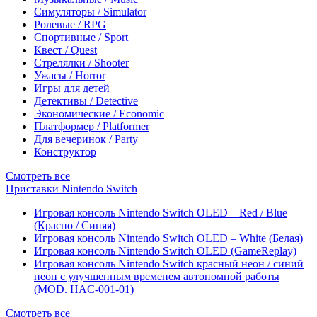
Симуляторы / Simulator
Ролевые / RPG
Спортивные / Sport
Квест / Quest
Стрелялки / Shooter
Ужасы / Horror
Игры для детей
Детективы / Detective
Экономические / Economic
Платформер / Platformer
Для вечеринок / Party
Конструктор
Смотреть все
Приставки Nintendo Switch
Игровая консоль Nintendo Switch OLED – Red / Blue
(Красно / Синяя)
Игровая консоль Nintendo Switch OLED – White (Белая)
Игровая консоль Nintendo Switch OLED (GameReplay)
Игровая консоль Nintendo Switch красный неон / синий
неон с улучшенным временем автономной работы
(MOD. HAC-001-01)
Смотреть все