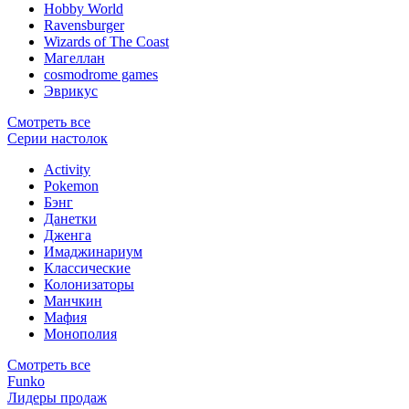
Hobby World
Ravensburger
Wizards of The Coast
Магеллан
сosmodrome games
Эврикус
Смотреть все
Серии настолок
Activity
Pokemon
Бэнг
Данетки
Дженга
Имаджинариум
Классические
Колонизаторы
Манчкин
Мафия
Монополия
Смотреть все
Funko
Лидеры продаж