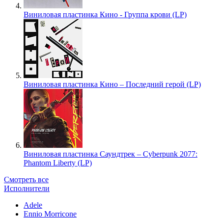
Виниловая пластинка Кино - Группа крови (LP)
Виниловая пластинка Кино – Последний герой (LP)
Виниловая пластинка Саундтрек – Cyberpunk 2077:
Phantom Liberty (LP)
Смотреть все
Исполнители
Adele
Ennio Morricone