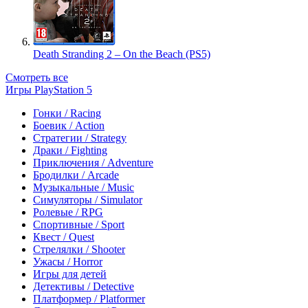
Death Stranding 2 – On the Beach (PS5)
Смотреть все
Игры PlayStation 5
Гонки / Racing
Боевик / Action
Стратегии / Strategy
Драки / Fighting
Приключения / Adventure
Бродилки / Arcade
Музыкальные / Music
Симуляторы / Simulator
Ролевые / RPG
Спортивные / Sport
Квест / Quest
Стрелялки / Shooter
Ужасы / Horror
Игры для детей
Детективы / Detective
Платформер / Platformer