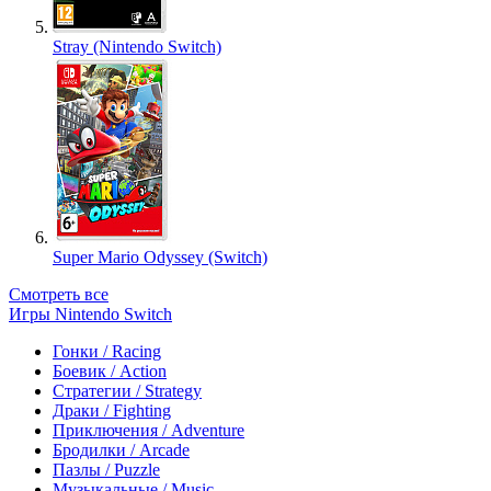
Stray (Nintendo Switch)
Super Mario Odyssey (Switch)
Смотреть все
Игры Nintendo Switch
Гонки / Racing
Боевик / Action
Стратегии / Strategy
Драки / Fighting
Приключения / Adventure
Бродилки / Arcade
Пазлы / Puzzle
Музыкальные / Music