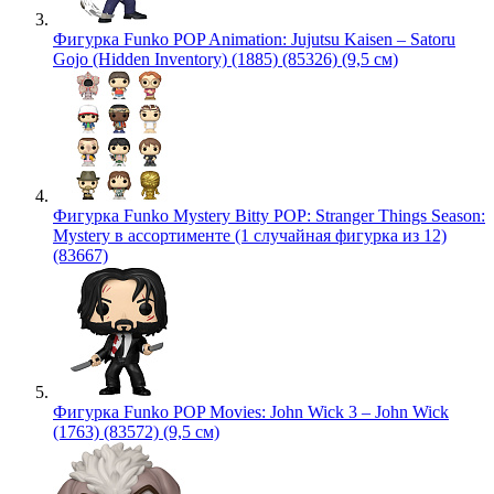
Фигурка Funko POP Animation: Jujutsu Kaisen – Satoru
Gojo (Hidden Inventory) (1885) (85326) (9,5 см)
Фигурка Funko Mystery Bitty POP: Stranger Things Season:
Mystery в ассортименте (1 случайная фигурка из 12)
(83667)
Фигурка Funko POP Movies: John Wick 3 – John Wick
(1763) (83572) (9,5 см)