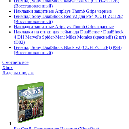
Геймпад Sony DualShock камуфляж v2 (CUH-ZCT2E)
(Восстановленный)
Накладки защитные Artplays Thumb Grips черные
Геймпад Sony DualShock Red v2 для PS4 (CUH-ZCT2E)
(Восстановленный)
Накладки защитные Artplays Thumb Grips красные
Накладки на стики для геймпада DualSense / DualShock
4 DH Marvel's Spider-Man: Miles Morales (красный) (2 шт)
(D02)
Геймпад Sony DualShock Black v2 (CUH-ZCT2E) (PS4)
(Восстановленный)
Смотреть все
Xbox
Лидеры продаж
Far Cry 5. Стандартное Издание (XboxOne)