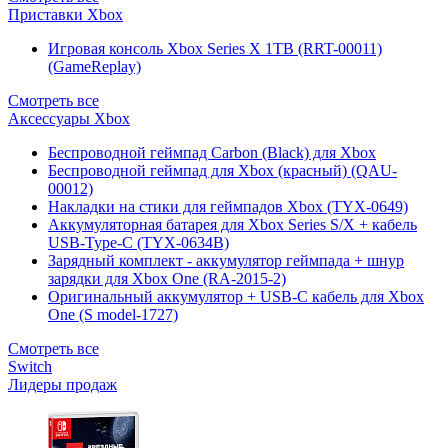
Приставки Xbox
Игровая консоль Xbox Series X 1TB (RRT-00011)
(GameReplay)
Смотреть все
Аксессуары Xbox
Беспроводной геймпад Carbon (Black) для Xbox
Беспроводной геймпад для Xbox (красный) (QAU-
00012)
Накладки на стики для геймпадов Xbox (TYX-0649)
Аккумуляторная батарея для Xbox Series S/X + кабель
USB-Type-C (TYX-0634B)
Зарядный комплект - аккумулятор геймпада + шнур
зарядки для Xbox One (RA-2015-2)
Оригинальный аккумулятор + USB-C кабель для Xbox
One (S model-1727)
Смотреть все
Switch
Лидеры продаж