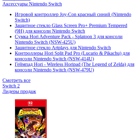
Аксессуары Nintendo Switch
Игровой контроллер Joy-Con красный синий (Nintendo
Switch)
Защитное стекло Glass Screen Pro+ Premium Tempered
(9H) для консоли Nintendo Switch
Сумка Hori Adventure Pack - Splatoon 3 для консоли
Nintendo Switch (NSW-425U)
Защитное стекло Artplays для Nintendo Switch
Контроллеры Hori Split Pad Pro (Lucario & Pikachu) для
консоли Nintendo Switch (NSW-414U)
Геймпад Hori - Wireless Horipad (The Legend of Zelda) для
консоли Nintendo Switch (NSW-479U)
Смотреть все
Switch 2
Лидеры продаж