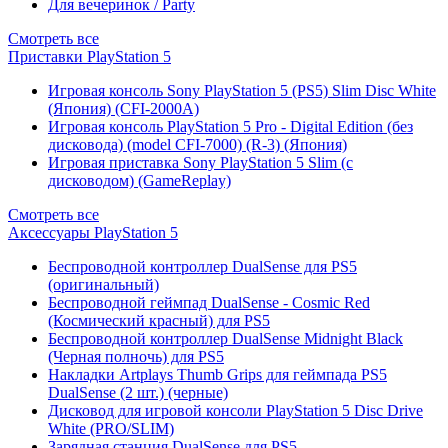
Для вечеринок / Party
Смотреть все
Приставки PlayStation 5
Игровая консоль Sony PlayStation 5 (PS5) Slim Disc White
(Япония) (CFI-2000A)
Игровая консоль PlayStation 5 Pro - Digital Edition (без
дисковода) (model CFI-7000) (R-3) (Япония)
Игровая приставка Sony PlayStation 5 Slim (с
дисководом) (GameReplay)
Смотреть все
Аксессуары PlayStation 5
Беспроводной контроллер DualSense для PS5
(оригинальный)
Беспроводной геймпад DualSense - Cosmic Red
(Космический красный) для PS5
Беспроводной контроллер DualSense Midnight Black
(Черная полночь) для PS5
Накладки Artplays Thumb Grips для геймпада PS5
DualSense (2 шт.) (черные)
Дисковод для игровой консоли PlayStation 5 Disc Drive
White (PRO/SLIM)
Зарядная станция DualSense для PS5