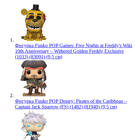
Фигурка Funko POP Games: Five Nights at Freddy's Wiki
10th Anniversary – Withered Golden Freddy Exclusive
(1033) (83091) (9,5 см)
Фигурка Funko POP Disney: Pirates of the Caribbean –
Captain Jack Sparrow (FS) (1482) (81940) (9,5 см)