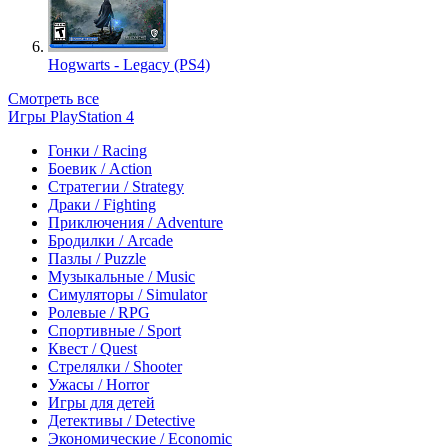
Hogwarts - Legacy (PS4)
Смотреть все
Игры PlayStation 4
Гонки / Racing
Боевик / Action
Стратегии / Strategy
Драки / Fighting
Приключения / Adventure
Бродилки / Arcade
Пазлы / Puzzle
Музыкальные / Music
Симуляторы / Simulator
Ролевые / RPG
Спортивные / Sport
Квест / Quest
Стрелялки / Shooter
Ужасы / Horror
Игры для детей
Детективы / Detective
Экономические / Economic