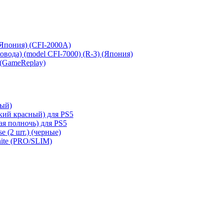
 (Япония) (CFI-2000A)
сковода) (model CFI-7000) (R-3) (Япония)
 (GameReplay)
ный)
кий красный) для PS5
ая полночь) для PS5
e (2 шт.) (черные)
hite (PRO/SLIM)