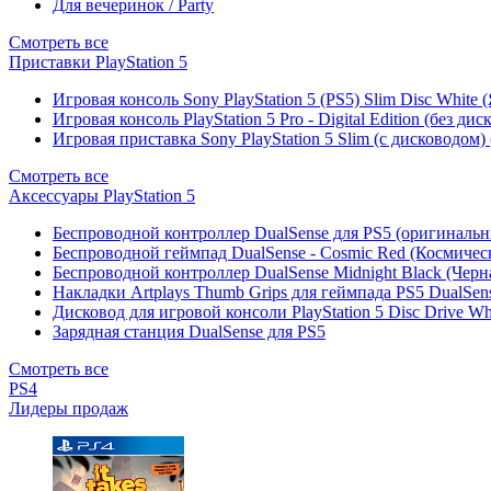
Для вечеринок / Party
Смотреть все
Приставки PlayStation 5
Игровая консоль Sony PlayStation 5 (PS5) Slim Disc White
Игровая консоль PlayStation 5 Pro - Digital Edition (без ди
Игровая приставка Sony PlayStation 5 Slim (с дисководом)
Смотреть все
Аксессуары PlayStation 5
Беспроводной контроллер DualSense для PS5 (оригиналь
Беспроводной геймпад DualSense - Cosmic Red (Космичес
Беспроводной контроллер DualSense Midnight Black (Черн
Накладки Artplays Thumb Grips для геймпада PS5 DualSens
Дисковод для игровой консоли PlayStation 5 Disc Drive W
Зарядная станция DualSense для PS5
Смотреть все
PS4
Лидеры продаж