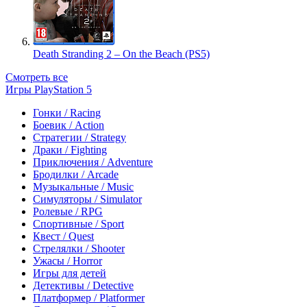
Death Stranding 2 – On the Beach (PS5)
Смотреть все
Игры PlayStation 5
Гонки / Racing
Боевик / Action
Стратегии / Strategy
Драки / Fighting
Приключения / Adventure
Бродилки / Arcade
Музыкальные / Music
Симуляторы / Simulator
Ролевые / RPG
Спортивные / Sport
Квест / Quest
Стрелялки / Shooter
Ужасы / Horror
Игры для детей
Детективы / Detective
Платформер / Platformer