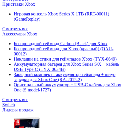
Приставки Xbox
Игровая консоль Xbox Series X 1TB (RRT-00011)
(GameReplay)
Смотреть все
Аксессуары Xbox
Беспроводной геймпад Carbon (Black) для Xbox
Беспроводной геймпад для Xbox (красный) (QAU-
00012)
Накладки на стики для геймпадов Xbox (TYX-0649)
Аккумуляторная батарея для Xbox Series S/X + кабель
USB-Type-C (TYX-0634B)
Зарядный комплект - аккумулятор геймпада + шнур
зарядки для Xbox One (RA-2015-2)
Оригинальный аккумулятор + USB-C кабель для Xbox
One (S model-1727)
Смотреть все
Switch
Лидеры продаж