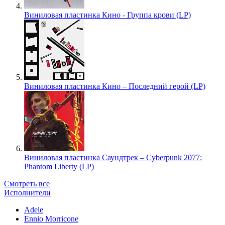
Виниловая пластинка Кино - Группа крови (LP)
Виниловая пластинка Кино – Последний герой (LP)
Виниловая пластинка Саундтрек – Cyberpunk 2077:
Phantom Liberty (LP)
Смотреть все
Исполнители
Adele
Ennio Morricone