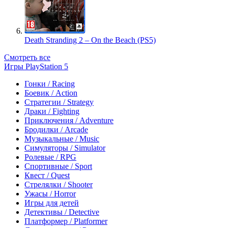
Death Stranding 2 – On the Beach (PS5)
Смотреть все
Игры PlayStation 5
Гонки / Racing
Боевик / Action
Стратегии / Strategy
Драки / Fighting
Приключения / Adventure
Бродилки / Arcade
Музыкальные / Music
Симуляторы / Simulator
Ролевые / RPG
Спортивные / Sport
Квест / Quest
Стрелялки / Shooter
Ужасы / Horror
Игры для детей
Детективы / Detective
Платформер / Platformer