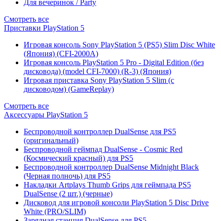
Для вечеринок / Party
Смотреть все
Приставки PlayStation 5
Игровая консоль Sony PlayStation 5 (PS5) Slim Disc White
(Япония) (CFI-2000A)
Игровая консоль PlayStation 5 Pro - Digital Edition (без
дисковода) (model CFI-7000) (R-3) (Япония)
Игровая приставка Sony PlayStation 5 Slim (с
дисководом) (GameReplay)
Смотреть все
Аксессуары PlayStation 5
Беспроводной контроллер DualSense для PS5
(оригинальный)
Беспроводной геймпад DualSense - Cosmic Red
(Космический красный) для PS5
Беспроводной контроллер DualSense Midnight Black
(Черная полночь) для PS5
Накладки Artplays Thumb Grips для геймпада PS5
DualSense (2 шт.) (черные)
Дисковод для игровой консоли PlayStation 5 Disc Drive
White (PRO/SLIM)
Зарядная станция DualSense для PS5