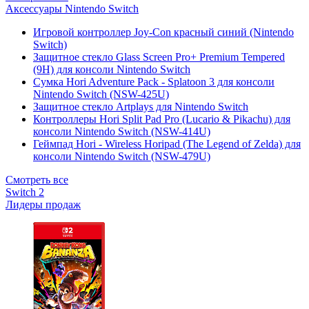
Аксессуары Nintendo Switch
Игровой контроллер Joy-Con красный синий (Nintendo
Switch)
Защитное стекло Glass Screen Pro+ Premium Tempered
(9H) для консоли Nintendo Switch
Сумка Hori Adventure Pack - Splatoon 3 для консоли
Nintendo Switch (NSW-425U)
Защитное стекло Artplays для Nintendo Switch
Контроллеры Hori Split Pad Pro (Lucario & Pikachu) для
консоли Nintendo Switch (NSW-414U)
Геймпад Hori - Wireless Horipad (The Legend of Zelda) для
консоли Nintendo Switch (NSW-479U)
Смотреть все
Switch 2
Лидеры продаж