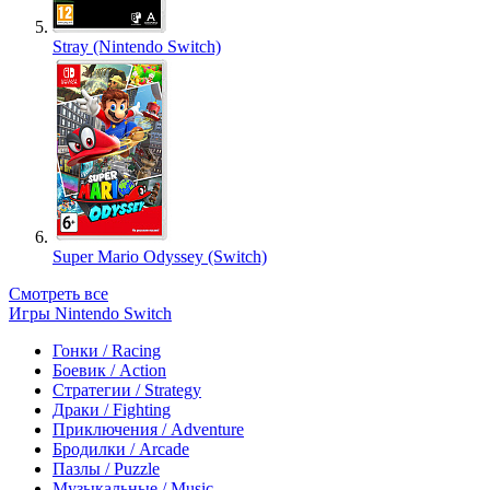
Stray (Nintendo Switch)
Super Mario Odyssey (Switch)
Смотреть все
Игры Nintendo Switch
Гонки / Racing
Боевик / Action
Стратегии / Strategy
Драки / Fighting
Приключения / Adventure
Бродилки / Arcade
Пазлы / Puzzle
Музыкальные / Music