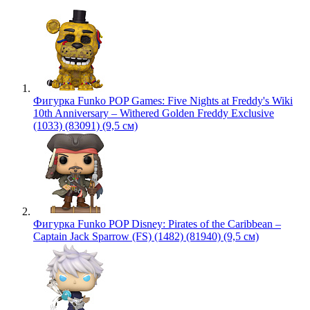
Фигурка Funko POP Games: Five Nights at Freddy's Wiki
10th Anniversary – Withered Golden Freddy Exclusive
(1033) (83091) (9,5 см)
Фигурка Funko POP Disney: Pirates of the Caribbean –
Captain Jack Sparrow (FS) (1482) (81940) (9,5 см)