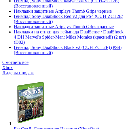
Геймпад Sony DualShock камуфляж v2 (CUH-ZCT2E)
(Восстановленный)
Накладки защитные Artplays Thumb Grips черные
Геймпад Sony DualShock Red v2 для PS4 (CUH-ZCT2E)
(Восстановленный)
Накладки защитные Artplays Thumb Grips красные
Накладки на стики для геймпада DualSense / DualShock
4 DH Marvel's Spider-Man: Miles Morales (красный) (2 шт)
(D02)
Геймпад Sony DualShock Black v2 (CUH-ZCT2E) (PS4)
(Восстановленный)
Смотреть все
Xbox
Лидеры продаж
Far Cry 5. Стандартное Издание (XboxOne)