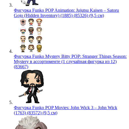
Фигурка Funko POP Animation: Jujutsu Kaisen – Satoru
Gojo (Hidden Inventory) (1885) (85326) (9,5 см)
Фигурка Funko Mystery Bitty POP: Stranger Things Season:
Mystery в ассортименте (1 случайная фигурка из 12)
(83667)
Фигурка Funko POP Movies: John Wick 3 – John Wick
(1763) (83572) (9,5 см)