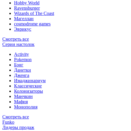
Hobby World
Ravensburger
Wizards of The Coast
Магеллан
сosmodrome games
Эврикус
Смотреть все
Серии настолок
Activity
Pokemon
Бэнг
Данетки
Дженга
Имаджинариум
Классические
Колонизаторы
Манчкин
Мафия
Монополия
Смотреть все
Funko
Лидеры продаж