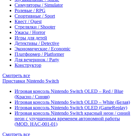
Симуляторы / Simulator
Ролевые / RPG
Спортивные / Sport
Квест / Quest
Стрелялки / Shooter
Ужасы / Horror
Игры для детей
Детективы / Detective
Экономические / Economic
Платформер / Platformer
Для вечеринок / Party
Конструктор
Смотреть все
Приставки Nintendo Switch
Игровая консоль Nintendo Switch OLED – Red / Blue
(Красно / Синяя)
Игровая консоль Nintendo Switch OLED – White (Белая)
Игровая консоль Nintendo Switch OLED (GameReplay)
Игровая консоль Nintendo Switch красный неон / синий
неон с улучшенным временем автономной работы
(MOD. HAC-001-01)
Смотреть все