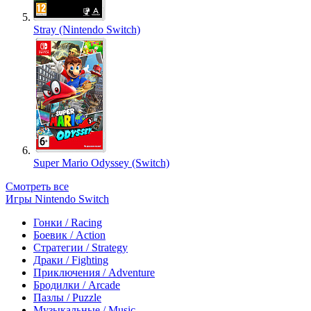
Stray (Nintendo Switch)
Super Mario Odyssey (Switch)
Смотреть все
Игры Nintendo Switch
Гонки / Racing
Боевик / Action
Стратегии / Strategy
Драки / Fighting
Приключения / Adventure
Бродилки / Arcade
Пазлы / Puzzle
Музыкальные / Music