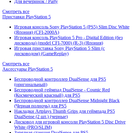
Для вечеринок / Party
Смотреть все
Приставки PlayStation 5
Игровая консоль Sony PlayStation 5 (PS5) Slim Disc White
(Япония) (CFI-2000A)
Игровая консоль PlayStation 5 Pro - Digital Edition (без
дисковода) (model CFI-7000) (R-3) (Япония)
Игровая приставка Sony PlayStation 5 Slim (с
дисководом) (GameReplay)
Смотреть все
Аксессуары PlayStation 5
Беспроводной контроллер DualSense для PS5
(оригинальный)
Беспроводной геймпад DualSense - Cosmic Red
(Космический красный) для PS5
Беспроводной контроллер DualSense Midnight Black
(Черная полночь) для PS5
Накладки Artplays Thumb Grips для геймпада PS5
DualSense (2 шт.) (черные)
Дисковод для игровой консоли PlayStation 5 Disc Drive
White (PRO/SLIM)
Зарядная станция DualSense для PS5