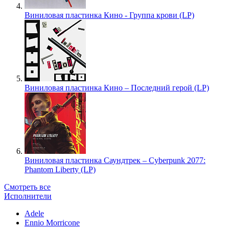
Виниловая пластинка Кино - Группа крови (LP)
Виниловая пластинка Кино – Последний герой (LP)
Виниловая пластинка Саундтрек – Cyberpunk 2077:
Phantom Liberty (LP)
Смотреть все
Исполнители
Adele
Ennio Morricone