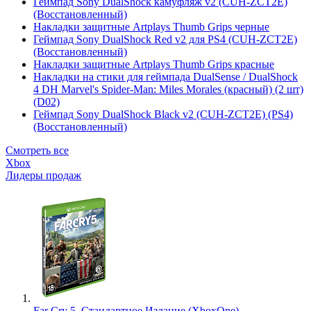
Геймпад Sony DualShock камуфляж v2 (CUH-ZCT2E)
(Восстановленный)
Накладки защитные Artplays Thumb Grips черные
Геймпад Sony DualShock Red v2 для PS4 (CUH-ZCT2E)
(Восстановленный)
Накладки защитные Artplays Thumb Grips красные
Накладки на стики для геймпада DualSense / DualShock
4 DH Marvel's Spider-Man: Miles Morales (красный) (2 шт)
(D02)
Геймпад Sony DualShock Black v2 (CUH-ZCT2E) (PS4)
(Восстановленный)
Смотреть все
Xbox
Лидеры продаж
Far Cry 5. Стандартное Издание (XboxOne)