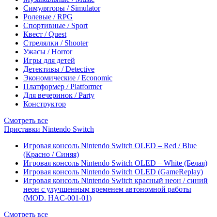
Симуляторы / Simulator
Ролевые / RPG
Спортивные / Sport
Квест / Quest
Стрелялки / Shooter
Ужасы / Horror
Игры для детей
Детективы / Detective
Экономические / Economic
Платформер / Platformer
Для вечеринок / Party
Конструктор
Смотреть все
Приставки Nintendo Switch
Игровая консоль Nintendo Switch OLED – Red / Blue
(Красно / Синяя)
Игровая консоль Nintendo Switch OLED – White (Белая)
Игровая консоль Nintendo Switch OLED (GameReplay)
Игровая консоль Nintendo Switch красный неон / синий
неон с улучшенным временем автономной работы
(MOD. HAC-001-01)
Смотреть все