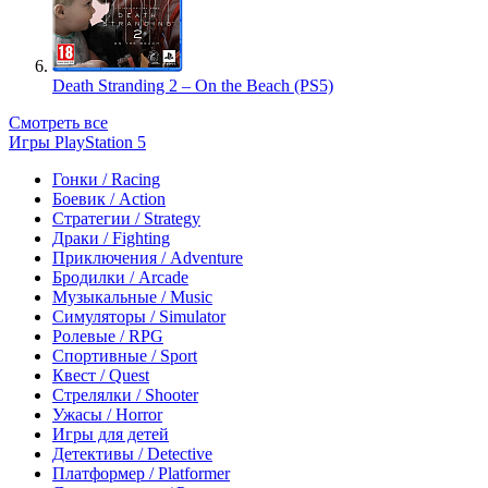
Death Stranding 2 – On the Beach (PS5)
Смотреть все
Игры PlayStation 5
Гонки / Racing
Боевик / Action
Стратегии / Strategy
Драки / Fighting
Приключения / Adventure
Бродилки / Arcade
Музыкальные / Music
Симуляторы / Simulator
Ролевые / RPG
Спортивные / Sport
Квест / Quest
Стрелялки / Shooter
Ужасы / Horror
Игры для детей
Детективы / Detective
Платформер / Platformer