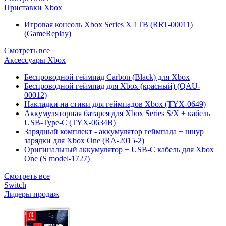
Приставки Xbox
Игровая консоль Xbox Series X 1TB (RRT-00011)
(GameReplay)
Смотреть все
Аксессуары Xbox
Беспроводной геймпад Carbon (Black) для Xbox
Беспроводной геймпад для Xbox (красный) (QAU-
00012)
Накладки на стики для геймпадов Xbox (TYX-0649)
Аккумуляторная батарея для Xbox Series S/X + кабель
USB-Type-C (TYX-0634B)
Зарядный комплект - аккумулятор геймпада + шнур
зарядки для Xbox One (RA-2015-2)
Оригинальный аккумулятор + USB-C кабель для Xbox
One (S model-1727)
Смотреть все
Switch
Лидеры продаж