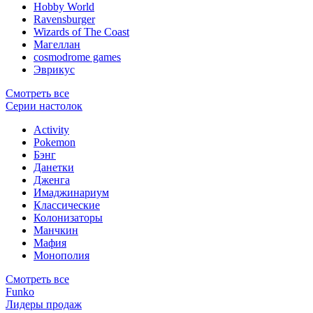
Hobby World
Ravensburger
Wizards of The Coast
Магеллан
сosmodrome games
Эврикус
Смотреть все
Серии настолок
Activity
Pokemon
Бэнг
Данетки
Дженга
Имаджинариум
Классические
Колонизаторы
Манчкин
Мафия
Монополия
Смотреть все
Funko
Лидеры продаж