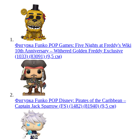
Фигурка Funko POP Games: Five Nights at Freddy's Wiki
10th Anniversary – Withered Golden Freddy Exclusive
(1033) (83091) (9,5 см)
Фигурка Funko POP Disney: Pirates of the Caribbean –
Captain Jack Sparrow (FS) (1482) (81940) (9,5 см)