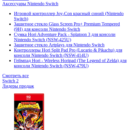
Аксессуары Nintendo Switch
Игровой контроллер Joy-Con красный синий (Nintendo
Switch)
Защитное стекло Glass Screen Pro+ Premium Tempered
(9H) для консоли Nintendo Switch
Сумка Hori Adventure Pack - Splatoon 3 для консоли
Nintendo Switch (NSW-425U)
Защитное стекло Artplays для Nintendo Switch
Контроллеры Hori Split Pad Pro (Lucario & Pikachu) для
консоли Nintendo Switch (NSW-414U)
Геймпад Hori - Wireless Horipad (The Legend of Zelda) для
консоли Nintendo Switch (NSW-479U)
Смотреть все
Switch 2
Лидеры продаж