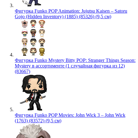
Фигурка Funko POP Animation: Jujutsu Kaisen – Satoru
Gojo (Hidden Inventory) (1885) (85326) (9,5 см)
Фигурка Funko Mystery Bitty POP: Stranger Things Season:
Mystery в ассортименте (1 случайная фигурка из 12)
(83667)
Фигурка Funko POP Movies: John Wick 3 – John Wick
(1763) (83572) (9,5 см)