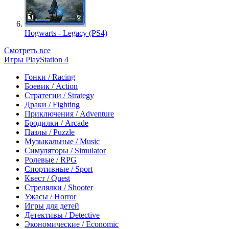
Hogwarts - Legacy (PS4)
Смотреть все
Игры PlayStation 4
Гонки / Racing
Боевик / Action
Стратегии / Strategy
Драки / Fighting
Приключения / Adventure
Бродилки / Arcade
Пазлы / Puzzle
Музыкальные / Music
Симуляторы / Simulator
Ролевые / RPG
Спортивные / Sport
Квест / Quest
Стрелялки / Shooter
Ужасы / Horror
Игры для детей
Детективы / Detective
Экономические / Economic