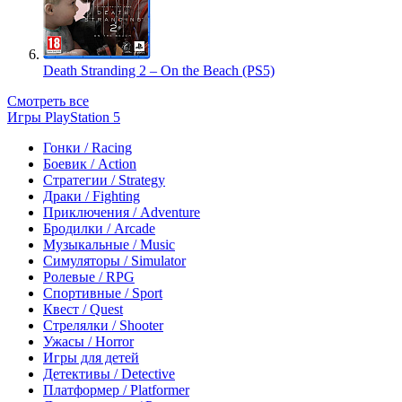
Death Stranding 2 – On the Beach (PS5)
Смотреть все
Игры PlayStation 5
Гонки / Racing
Боевик / Action
Стратегии / Strategy
Драки / Fighting
Приключения / Adventure
Бродилки / Arcade
Музыкальные / Music
Симуляторы / Simulator
Ролевые / RPG
Спортивные / Sport
Квест / Quest
Стрелялки / Shooter
Ужасы / Horror
Игры для детей
Детективы / Detective
Платформер / Platformer