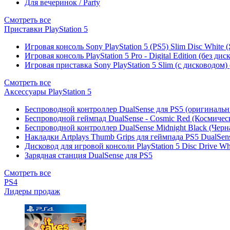
Для вечеринок / Party
Смотреть все
Приставки PlayStation 5
Игровая консоль Sony PlayStation 5 (PS5) Slim Disc White
Игровая консоль PlayStation 5 Pro - Digital Edition (без ди
Игровая приставка Sony PlayStation 5 Slim (с дисководом)
Смотреть все
Аксессуары PlayStation 5
Беспроводной контроллер DualSense для PS5 (оригиналь
Беспроводной геймпад DualSense - Cosmic Red (Космичес
Беспроводной контроллер DualSense Midnight Black (Черн
Накладки Artplays Thumb Grips для геймпада PS5 DualSens
Дисковод для игровой консоли PlayStation 5 Disc Drive W
Зарядная станция DualSense для PS5
Смотреть все
PS4
Лидеры продаж