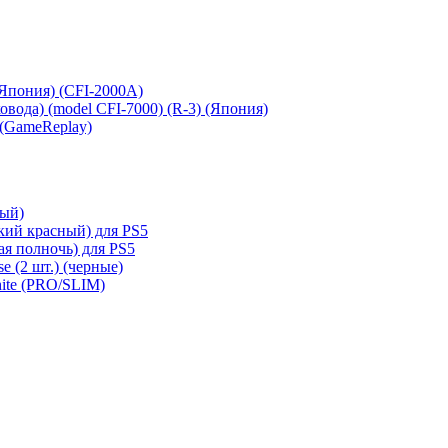
 (Япония) (CFI-2000A)
сковода) (model CFI-7000) (R-3) (Япония)
 (GameReplay)
ный)
кий красный) для PS5
ая полночь) для PS5
e (2 шт.) (черные)
hite (PRO/SLIM)