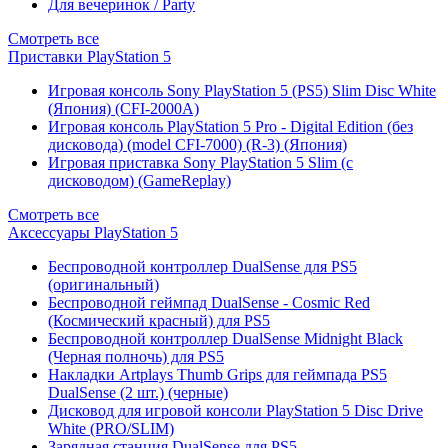
Для вечеринок / Party
Смотреть все
Приставки PlayStation 5
Игровая консоль Sony PlayStation 5 (PS5) Slim Disc White
(Япония) (CFI-2000A)
Игровая консоль PlayStation 5 Pro - Digital Edition (без
дисковода) (model CFI-7000) (R-3) (Япония)
Игровая приставка Sony PlayStation 5 Slim (с
дисководом) (GameReplay)
Смотреть все
Аксессуары PlayStation 5
Беспроводной контроллер DualSense для PS5
(оригинальный)
Беспроводной геймпад DualSense - Cosmic Red
(Космический красный) для PS5
Беспроводной контроллер DualSense Midnight Black
(Черная полночь) для PS5
Накладки Artplays Thumb Grips для геймпада PS5
DualSense (2 шт.) (черные)
Дисковод для игровой консоли PlayStation 5 Disc Drive
White (PRO/SLIM)
Зарядная станция DualSense для PS5