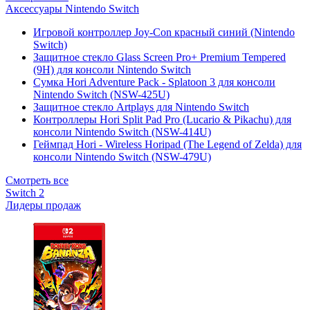
Аксессуары Nintendo Switch
Игровой контроллер Joy-Con красный синий (Nintendo
Switch)
Защитное стекло Glass Screen Pro+ Premium Tempered
(9H) для консоли Nintendo Switch
Сумка Hori Adventure Pack - Splatoon 3 для консоли
Nintendo Switch (NSW-425U)
Защитное стекло Artplays для Nintendo Switch
Контроллеры Hori Split Pad Pro (Lucario & Pikachu) для
консоли Nintendo Switch (NSW-414U)
Геймпад Hori - Wireless Horipad (The Legend of Zelda) для
консоли Nintendo Switch (NSW-479U)
Смотреть все
Switch 2
Лидеры продаж