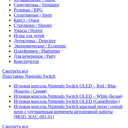
Симуляторы / Simulator
Ролевые / RPG
Спортивные / Sport
Квест / Quest
Стрелялки / Shooter
Ужасы / Horror
Игры для детей
Детективы / Detective
Экономические / Economic
Платформер / Platformer
Для вечеринок / Party
Конструктор
Смотреть все
Приставки Nintendo Switch
Игровая консоль Nintendo Switch OLED – Red / Blue
(Красно / Синяя)
Игровая консоль Nintendo Switch OLED – White (Белая)
Игровая консоль Nintendo Switch OLED (GameReplay)
Игровая консоль Nintendo Switch красный неон / синий
неон с улучшенным временем автономной работы
(MOD. HAC-001-01)
Смотреть все