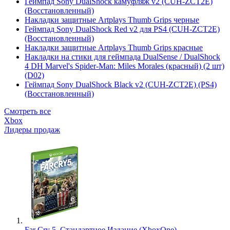
Геймпад Sony DualShock камуфляж v2 (CUH-ZCT2E)
(Восстановленный)
Накладки защитные Artplays Thumb Grips черные
Геймпад Sony DualShock Red v2 для PS4 (CUH-ZCT2E)
(Восстановленный)
Накладки защитные Artplays Thumb Grips красные
Накладки на стики для геймпада DualSense / DualShock
4 DH Marvel's Spider-Man: Miles Morales (красный) (2 шт)
(D02)
Геймпад Sony DualShock Black v2 (CUH-ZCT2E) (PS4)
(Восстановленный)
Смотреть все
Xbox
Лидеры продаж
Far Cry 5. Стандартное Издание (XboxOne)