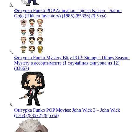
Фигурка Funko POP Animation: Jujutsu Kaisen – Satoru
Gojo (Hidden Inventory) (1885) (85326) (9,5 см)
Фигурка Funko Mystery Bitty POP: Stranger Things Season:
Mystery в ассортименте (1 случайная фигурка из 12)
(83667)
Фигурка Funko POP Movies: John Wick 3 – John Wick
(1763) (83572) (9,5 см)