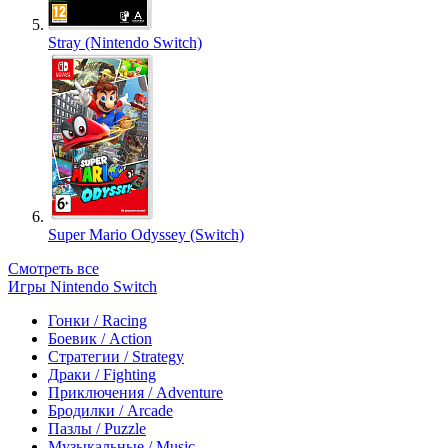
Stray (Nintendo Switch)
Super Mario Odyssey (Switch)
Смотреть все
Игры Nintendo Switch
Гонки / Racing
Боевик / Action
Стратегии / Strategy
Драки / Fighting
Приключения / Adventure
Бродилки / Arcade
Пазлы / Puzzle
Музыкальные / Music