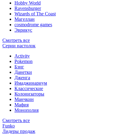
Hobby World
Ravensburger
Wizards of The Coast
Магеллан
сosmodrome games
Эврикус
Смотреть все
Серии настолок
Activity
Pokemon
Бэнг
Данетки
Дженга
Имаджинариум
Классические
Колонизаторы
Манчкин
Мафия
Монополия
Смотреть все
Funko
Лидеры продаж