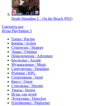
Death Stranding 2 – On the Beach (PS5)
Смотреть все
Игры PlayStation 5
Гонки / Racing
Боевик / Action
Стратегии / Strategy
Драки / Fighting
Приключения / Adventure
Бродилки / Arcade
Музыкальные / Music
Симуляторы / Simulator
Ролевые / RPG
Спортивные / Sport
Квест / Quest
Стрелялки / Shooter
Ужасы / Horror
Игры для детей
Детективы / Detective
Платформер / Platformer