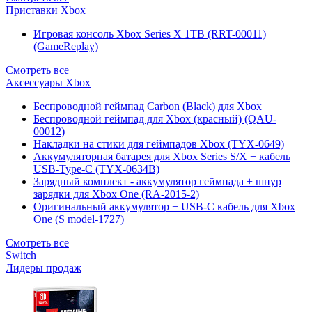
Приставки Xbox
Игровая консоль Xbox Series X 1TB (RRT-00011)
(GameReplay)
Смотреть все
Аксессуары Xbox
Беспроводной геймпад Carbon (Black) для Xbox
Беспроводной геймпад для Xbox (красный) (QAU-
00012)
Накладки на стики для геймпадов Xbox (TYX-0649)
Аккумуляторная батарея для Xbox Series S/X + кабель
USB-Type-C (TYX-0634B)
Зарядный комплект - аккумулятор геймпада + шнур
зарядки для Xbox One (RA-2015-2)
Оригинальный аккумулятор + USB-C кабель для Xbox
One (S model-1727)
Смотреть все
Switch
Лидеры продаж