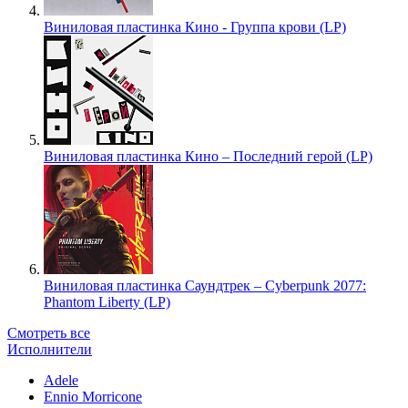
Виниловая пластинка Кино - Группа крови (LP)
Виниловая пластинка Кино – Последний герой (LP)
Виниловая пластинка Саундтрек – Cyberpunk 2077:
Phantom Liberty (LP)
Смотреть все
Исполнители
Adele
Ennio Morricone