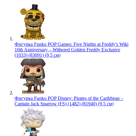
Фигурка Funko POP Games: Five Nights at Freddy's Wiki
10th Anniversary – Withered Golden Freddy Exclusive
(1033) (83091) (9,5 см)
Фигурка Funko POP Disney: Pirates of the Caribbean –
Captain Jack Sparrow (FS) (1482) (81940) (9,5 см)