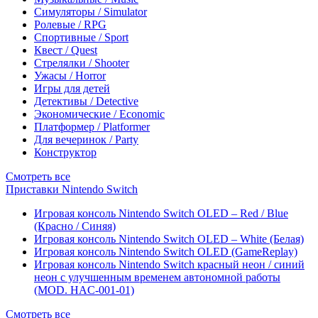
Симуляторы / Simulator
Ролевые / RPG
Спортивные / Sport
Квест / Quest
Стрелялки / Shooter
Ужасы / Horror
Игры для детей
Детективы / Detective
Экономические / Economic
Платформер / Platformer
Для вечеринок / Party
Конструктор
Смотреть все
Приставки Nintendo Switch
Игровая консоль Nintendo Switch OLED – Red / Blue
(Красно / Синяя)
Игровая консоль Nintendo Switch OLED – White (Белая)
Игровая консоль Nintendo Switch OLED (GameReplay)
Игровая консоль Nintendo Switch красный неон / синий
неон с улучшенным временем автономной работы
(MOD. HAC-001-01)
Смотреть все