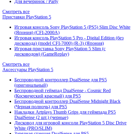
Для вечеринок / Party
Смотреть все
Приставки PlayStation 5
Игровая консоль Sony PlayStation 5 (PS5) Slim Disc White
(Япония) (CFI-2000A)
Игровая консоль PlayStation 5 Pro - Digital Edition (без
дисковода) (model CFI-7000) (R-3) (Япония)
Игровая приставка Sony PlayStation 5 Slim (с
дисководом) (GameReplay)
Смотреть все
Аксессуары PlayStation 5
Беспроводной контроллер DualSense для PS5
(оригинальный)
Беспроводной геймпад DualSense - Cosmic Red
(Космический красный) для PS5
Беспроводной контроллер DualSense Midnight Black
(Черная полночь) для PS5
Накладки Artplays Thumb Grips для геймпада PS5
DualSense (2 шт.) (черные)
Дисковод для игровой консоли PlayStation 5 Disc Drive
White (PRO/SLIM)
Зарядная станция DualSense для PS5