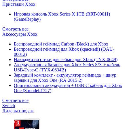
Приставки Xbox
Игровая консоль Xbox Series X 1TB (RRT-00011)
(GameReplay)
Смотреть все
Аксессуары Xbox
Беспроводной геймпад Carbon (Black) для Xbox
Беспроводной геймпад для Xbox (красный) (QAU-
00012)
Накладки на стики для геймпадов Xbox (TYX-0649)
Аккумуляторная батарея для Xbox Series S/X + кабель
USB-Type-C (TYX-0634B)
Зарядный комплект - аккумулятор геймпада + шнур
зарядки для Xbox One (RA-2015-2)
Оригинальный аккумулятор + USB-C кабель для Xbox
One (S model-1727)
Смотреть все
Switch
Лидеры продаж