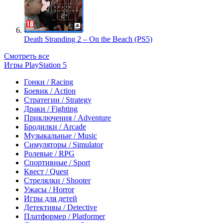
Death Stranding 2 – On the Beach (PS5)
Смотреть все
Игры PlayStation 5
Гонки / Racing
Боевик / Action
Стратегии / Strategy
Драки / Fighting
Приключения / Adventure
Бродилки / Arcade
Музыкальные / Music
Симуляторы / Simulator
Ролевые / RPG
Спортивные / Sport
Квест / Quest
Стрелялки / Shooter
Ужасы / Horror
Игры для детей
Детективы / Detective
Платформер / Platformer