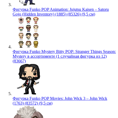
Фигурка Funko POP Animation: Jujutsu Kaisen – Satoru
Gojo (Hidden Inventory) (1885) (85326) (9,5 см)
Фигурка Funko Mystery Bitty POP: Stranger Things Season:
Mystery в ассортименте (1 случайная фигурка из 12)
(83667)
Фигурка Funko POP Movies: John Wick 3 – John Wick
(1763) (83572) (9,5 см)