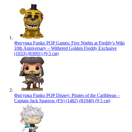
Фигурка Funko POP Games: Five Nights at Freddy's Wiki
10th Anniversary – Withered Golden Freddy Exclusive
(1033) (83091) (9,5 см)
Фигурка Funko POP Disney: Pirates of the Caribbean –
Captain Jack Sparrow (FS) (1482) (81940) (9,5 см)