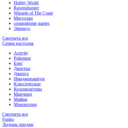
Hobby World
Ravensburger
Wizards of The Coast
Магеллан
сosmodrome games
Эврикус
Смотреть все
Серии настолок
Activity
Pokemon
Бэнг
Данетки
Дженга
Имаджинариум
Классические
Колонизаторы
Манчкин
Мафия
Монополия
Смотреть все
Funko
Лидеры продаж