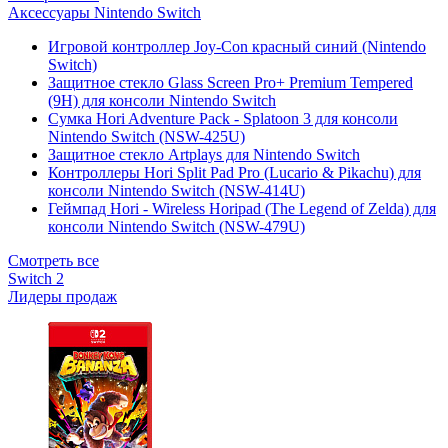
Аксессуары Nintendo Switch
Игровой контроллер Joy-Con красный синий (Nintendo
Switch)
Защитное стекло Glass Screen Pro+ Premium Tempered
(9H) для консоли Nintendo Switch
Сумка Hori Adventure Pack - Splatoon 3 для консоли
Nintendo Switch (NSW-425U)
Защитное стекло Artplays для Nintendo Switch
Контроллеры Hori Split Pad Pro (Lucario & Pikachu) для
консоли Nintendo Switch (NSW-414U)
Геймпад Hori - Wireless Horipad (The Legend of Zelda) для
консоли Nintendo Switch (NSW-479U)
Смотреть все
Switch 2
Лидеры продаж