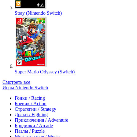
Stray (Nintendo Switch)
Super Mario Odyssey (Switch)
Смотреть все
Игры Nintendo Switch
Гонки / Racing
Боевик / Action
Стратегии / Strategy
Драки / Fighting
Приключения / Adventure
Бродилки / Arcade
Пазлы / Puzzle
Музыкальные / Music