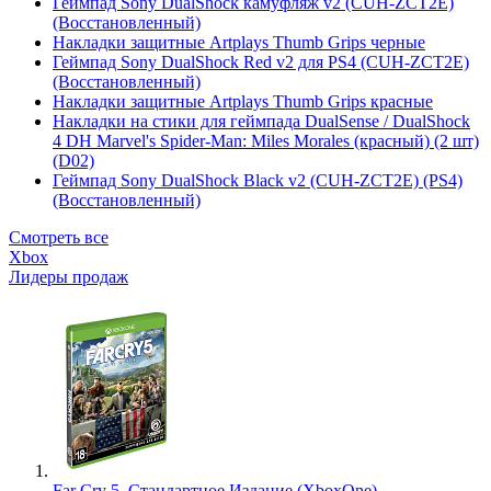
Геймпад Sony DualShock камуфляж v2 (CUH-ZCT2E)
(Восстановленный)
Накладки защитные Artplays Thumb Grips черные
Геймпад Sony DualShock Red v2 для PS4 (CUH-ZCT2E)
(Восстановленный)
Накладки защитные Artplays Thumb Grips красные
Накладки на стики для геймпада DualSense / DualShock
4 DH Marvel's Spider-Man: Miles Morales (красный) (2 шт)
(D02)
Геймпад Sony DualShock Black v2 (CUH-ZCT2E) (PS4)
(Восстановленный)
Смотреть все
Xbox
Лидеры продаж
Far Cry 5. Стандартное Издание (XboxOne)