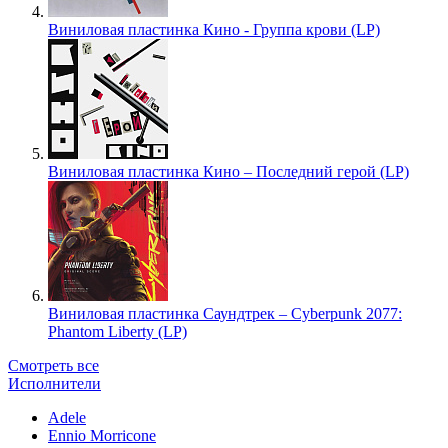
Виниловая пластинка Кино - Группа крови (LP)
Виниловая пластинка Кино – Последний герой (LP)
Виниловая пластинка Саундтрек – Cyberpunk 2077:
Phantom Liberty (LP)
Смотреть все
Исполнители
Adele
Ennio Morricone